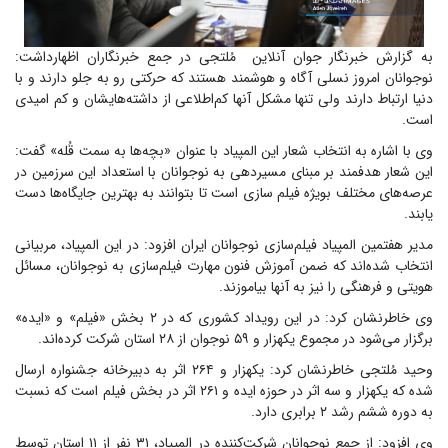
به گزارش خبرنگار جوان آنلاین مُلتجی در جمع خبرنگاران اظهارداشت:
نوجوانان امروز نسلی آگاه و هوشمند هستند که حرکتی رو به جلو دارند و با
دنیا ارتباط دارند ولی تنها مشکل آنها کم‌اطلاعی از داشته‌هایشان و کم امیدی
است.
وی با اشاره به انتخاب شعار این المپیاد با عنوان «بچه‌ها به سمت قُله» گفت:
این شعار هدفمند بر مبنای مسیردهی به نوجوانان با استعداد این سرزمین در
عرصه‌های مختلف بویژه فیلم سازی است تا بتوانند به بهترین جایگاه‌ها دست
یابند.
مدیر هفتمین المپیاد فیلم‌سازی نوجوانان ایران افزود: در این المپیاد، مربیانی
انتخاب شده‌اند که ضمن آموزش فنون مهارت فیلم‌سازی به نوجوانان، مسائل
هویتی و فرهنگی را نیز به آنها بیاموزند.
وی خاطرنشان کرد: در این رویداد کشوری که در ۲ بخش «فیلم» و «ایده»
برگزار می‌شود در مجموع یکهزار و ۵۹ نوجوان از ۲۸ استان شرکت کرده‌اند.
وحید مُلتجی خاطرنشان کرد: یکهزار و ۲۶۴ اثر به دبیرخانه جشنواره ارسال
شده که یکهزار و سه اثر در حوزه ایده و ۲۶۱ اثر در بخش فیلم است که نسبت
به دوره ششم رشد ۲ برابری دارد.
وی افزود: از جمع نوجوانان شرکت‌کننده در المپیاد، ۳۱ نفر از ۱۱ استان توسط