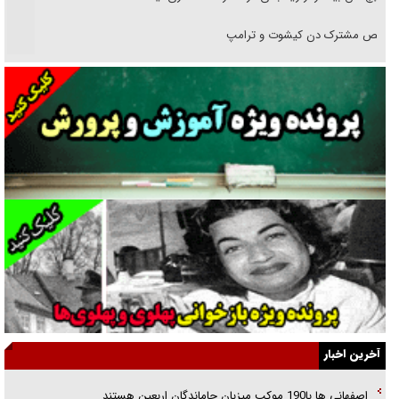
رقص مشترک دن کیشوت و ترامپ
دنده دولت به واگذاری مسئله‌دار ایران‌خودرو/ خصوصی‌سازی یا انحصار؟
غریزه‌ی بقا و آقای باقی و رفقا
جراحی‌های زیبایی با مدرک فوق‌دیپلم! + گفت‌وگو با متهم
گفت‌وگو با همسر یکی از شهدای جنگ رمضان/ پیکر بی‌سر شهید را از
انگشت‌های پا شناسایی کردیم
نسلی که آنلاین الگو می‌گیرد
گفت‌وگو با آیت‌الله جاودان/ جفای مخالفان مکانت معنوی رهبر شهید را
ارتقا می‌داد
آخرین اخبار
راننده مست به قانون می‌خندد
اصفهانی ها با190 موکب میزبان جاماندگان اربعین هستند