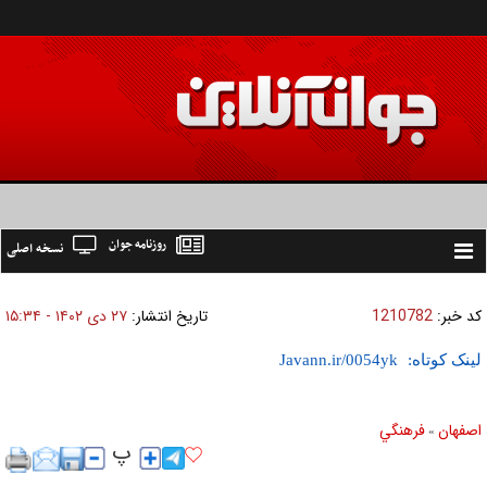
روزنامه جوان
نسخه اصلی
Toggle
navigation
کد خبر:
1210782
تاریخ انتشار:
۲۷ دی ۱۴۰۲ - ۱۵:۳۴
لینک کوتاه:
اصفهان
فرهنگي
»