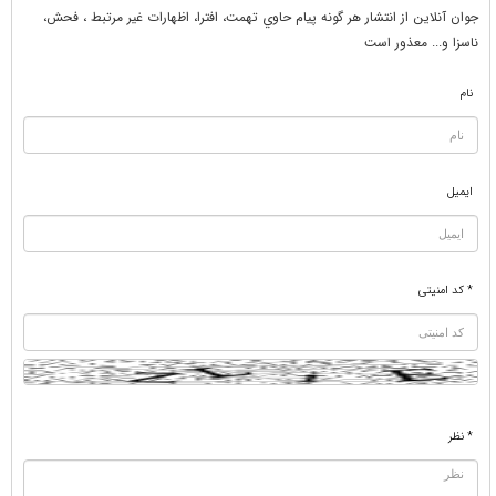
جوان آنلاين از انتشار هر گونه پيام حاوي تهمت، افترا، اظهارات غير مرتبط ، فحش،
ناسزا و... معذور است
نام
ایمیل
* کد امنیتی
* نظر