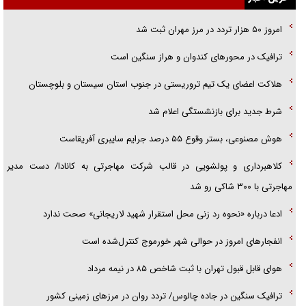
گزارش «جوان» از قوانین سخت‌گیرانه ۶ قاره در برابر یورش به پاسگاه‌های
امروز ۵۰ هزار تردد در مرز مهران ثبت شد
پلیس
ترافیک در محور‌های کندوان و هراز سنگین است
تحلیل ابعاد پیام رهبر انقلاب به حزب‌الله/ مقاومت نقشه راه آینده غرب آسیا
هلاکت اعضای یک تیم تروریستی در جنوب استان سیستان و بلوچستان
شرط جدید برای بازنشستگی اعلام شد
هوش مصنوعی، بستر وقوع ۵۵ درصد جرایم سایبری آفریقاست
کلاهبرداری و پولشویی در قالب شرکت مهاجرتی به کانادا/ دست مدیر
مهاجرتی با ۳۰۰ شاکی رو شد
ادعا درباره «نحوه رد زنی محل استقرار شهید لاریجانی» صحت ندارد
انفجار‌های امروز در حوالی شهر خورموج کنترل‌شده است
هوای قابل قبول تهران با ثبت شاخص ۸۵ در نیمه مرداد
ترافیک سنگین در جاده چالوس/ تردد روان در مرز‌های زمینی کشور