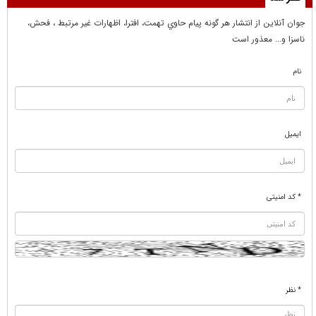
جوان آنلاين از انتشار هر گونه پيام حاوي تهمت، افترا، اظهارات غير مرتبط ، فحش،
ناسزا و... معذور است
نام
ایمیل
* کد امنیتی
* نظر