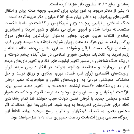
رسانه‌ای مبلغ ۱۳۱/۳ میلیون دلار هزینه کرده است.
٤- یکی از دفاتر مربوط به امور ایران، برای تخریب وجهه ملت ایران و انتقال
ناامنی‌های پیرامونی به داخل ایران مبلغ ۳۵۳ میلیون دلار هزینه کرده است.
جنگ شناختی و ترکیبی پیچیده رژیم امریکا پس از گذشت دو ماه با شکست
مفتضحانه مواجه شده و آبروی سران بی منطق و شرور امریکا و امپراتوری
رسانه‌ای ائتلاف غربی، عبری، وهابی به‌عنوان بزرگ‌ترین بنگاه‌های دروغ
پراکنی رفته، اما این هرگز به معنای پایان شرارت، توطئه و دسیسه چینی غرب
و شیطان بزرگ نیست. قرائن و شواهد بسیاری نشان می‌دهد نظام سلطه و
رژیم امریکا به انتخابات مجلس شورای اسلامی در سال آینده چشم دوخته و
در یک جنگ شناختی در مسیر تغییر اولویت‌های نظام و تغییر باور‌های مردم
گام بر می‌دارند و معتقدند چنانچه بتوانند در افکار عمومی مردم ایران
اولویت‌های اقتصادی (رفع فقر، فساد، تورم، بیکاری و رونق تولید و حل
مشکلات معیشتی مردم) به اولویت‌های تقلبی و عوام‌فریبانه نظیر «رفتن
زنان به ورزشگاه‌ها»، «گشت ارشاد»، «حجاب» و... تغییر دهند مسیر برای
بازگشت غربگرایان و مسببان وضع موجود به عرصه قدرت و حاکمیت هموار
شده و مجلس جدید با گرفتن نفس دولت سبب خواهد شد تمام رشته‌های
نظام برای خنثی‌سازی تحریم‌ها به پنبه شود. امریکایی‌ها قویاً معتقدند اگر
مجلس بعدی به تصرف غربگرایان و بانیان وضع موجود بیفتد قطعاً این
اردوگاه سیاسی پیروز انتخابات ریاست جمهوری سال ۱٤۰٤ نیز خواهند بود.
منبع:
روزنامه جوان