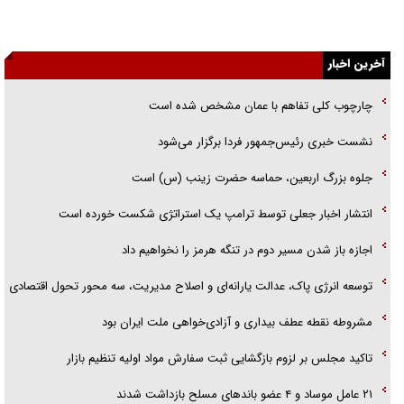
یهودی‌ها در ادبیات داستانی اروپا؛ از شکسپیر تا دیکنز
آخرین اخبار
گفت‌وگو با خواهر یکی از شهدای جنگ رمضان/ خواهرم فرمانده جهادی و
اهل خدمت بی‌منت بود
چارچوب کلی تفاهم با عمان مشخص شده است
جزئیات شکنجه‌هایم فراتر از آن است که در بیان بگنجد!
نشست خبری رئیس‌جمهور فردا برگزار می‌شود
گزارش «جوان» از قوانین سخت‌گیرانه ۶ قاره در برابر یورش به پاسگاه‌های
جلوه بزرگ اربعین، حماسه حضرت زینب (س) است
پلیس
انتشار اخبار جعلی توسط ترامپ یک استراتژی شکست خورده است
اجازه باز شدن مسیر دوم در تنگه هرمز را نخواهیم داد
توسعه انرژی پاک، عدالت یارانه‌ای و اصلاح مدیریت، سه محور تحول اقتصادی
مشروطه نقطه عطف بیداری و آزادی‌خواهی ملت ایران بود
تاکید مجلس بر لزوم بازگشایی ثبت سفارش مواد اولیه تنظیم بازار
۲۱ عامل موساد و ۴ عضو باند‌های مسلح بازداشت شدند