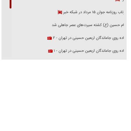
بازتاب روزنامه جوان ۱۵ مرداد در شبکه خبر
امام حسین (ع) کشته سیرت‌های عصر جاهلی شد
پیاده روی جاماندگان اربعین حسینی در تهران - ۲
پیاده روی جاماندگان اربعین حسینی در تهران - ۱
فریاد‌ها و ناله‌های دوستان مبارزدلم را آتش می‌زد
تغییر رویه دشمن در ترور از شیخ فضل‌الله تا مصباح یزدی
خرید قسطی اولش خنده و آخرش گریه است!
فوتبال و آن «بالا»!
راهبرد غافلگیری با نسل جدید پهپاد‌ها
جنجال پزشکان تقلبی در صنعت زیبایی