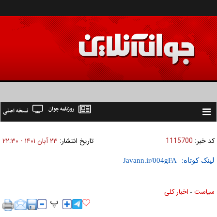
روزنامه جوان
نسخه اصلی
Toggle
navigation
کد خبر:
1115700
تاریخ انتشار:
۲۳ آبان ۱۴۰۱ - ۲۲:۳۰
لینک کوتاه:
سیاست
اخبار کلی
»