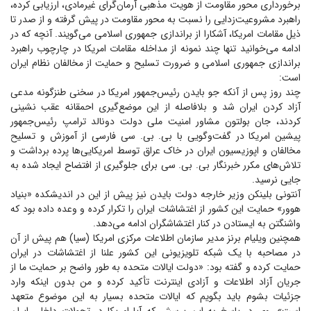
برخورداری محور مقاومت از هویت مذهبی آرمان‌گرای غیرمادی، ارزیابی کرده،
راهبرد مشروعیت‌زدایی را نسبت به محور مقاومت در پیش گرفته و از صدر تا
ذیل مقامات امریکا، آشکارا از براندازی جمهوری اسلامی می‌گویند. آنچه که در
ادامه می‌خوانید تنها چند نمونه از مداخله مقامات امریکا در چارچوب راهبرد
براندازی جمهوری اسلامی و ضرورت تسلیح و حمایت از مخالفان نظام ایران
است:
چند روز پس از آنکه جو بایدن رئیس‌جمهور امریکا در سخنی طنزگونه مدعی
آزاد کردن ایران شد و بلافاصله از این موضع‌گیری احمقانه عقب نشینی
کردند، جان بولتون مشاور امنیت ملی دولت دونالد ترامپ رئیس‌جمهور
پیشین امریکا در گفت‌وگویی با بی. بی. سی فارسی از آموزش و تسلیح
مخالفان و اپوزیسیون ایران در خاک عراق توسط امریکایی‌ها پرده برداشت و
تلاش‌های مکرر خبرنگار بی. بی. سی برای جلوگیری از افتضاح ایجاد شده به
جایی نرسید.
آنتونی بلینکن وزیر خارجه دولت بایدن نیز پیش از این در اندیشکده «بنیاد
هوور» حمایت این کشور از اغتشاشات ایران را تکرار کرده و وعده داده بود که
واشنگتن به ایستادن در کنار اغتشاشگران ادامه می‌دهد.
همچنین ویلیام برنز مدیر سازمان اطلاعات مرکزی امریکا (سیا) هم پیش از آن
در مصاحبه با یک شبکه تلویزیونی این کشور علنا از اغتشاشات در ایران
حمایت کرده و گفته بود: «دولت ایالات متحده به طور واضح بر حمایت ما از
جریان آزاد اطلاعات و آزادی اینترنت تأکید کرده و من بدون اینکه وارد
جزئیات بشوم باید بگویم که ایالات متحده بسیار به این موضوع متعهد