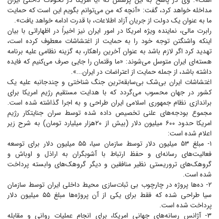
است». وی در پاسخ به این پرسش که آیا امریکا در تحولات داخلی ایران
مداخله خواهد کرد، گفت: «آنچه که من می‌توانم بگویم این است که حمایت
ما به عنوان یک دولت از جریان آزاد اطلاعات، با قدرت ادامه خواهد یافت».
رابرت مالی، نماینده ویژه امریکا در امور ایران نیز اخیراً در اظهاراتی با بیان
اینکه واشنگتن توجه خود را به حمایت از اغتشاشات معطوف کرده است،
تهدید کرد اگر لازم باشد به عنوان آخرین راهکار، به گزینه نظامی علیه برنامه
هسته‌ای ایران متوسل می‌شوند: «ما وقتمان را جایی صرف می‌کنیم که فایده
داشته باشد، از جمله حمایت از اعتراضات در ایران...».
اغتشاشات ایران بی‌شک بی‌سابقه‌ترین جنگ شناختی و چند‌جانبه علیه یک
کشور در جهان محسوب می‌گردد که با هدایت مستقیم رژیم امریکا برای
براندازی نظام جمهوری اسلامی ایران طراحی و به اجرا گذاشته شده است.
مجموع بودجه‌های علنی تخصیص داده شده توسط سران جنایتکار رژیم
امریکا حدود ۶۰۰ میلیون دلار (بیش از ۲۰هزار میلیارد تومان) به شرح زیر
اعلام شده است:
۱- مبلغ ۵۳ میلیون دلار توسط سازمان سیا، ۵۵ میلیون دلار برای توسعه
فعالیت‌های رسانه‌ای و حفظ ارتباط با آشوبگران به اراذل و اوباش و
گروهک‌های تروریستی نظیر منافقین و دیگر گروهک‌های وابسته پرداخت
شده است.
۲- ده‌ها پروژه در چارچوب بی ثبات‌سازی محیط داخلی ایران توسط سازمان
سیا طراحی شده که فقط برای یکی از آن پروژه‌ها مبلغ ۵۵ میلیون دلار
پرداخت شده است.
۳- آژانس رسانه‌های جهانی امریکا، برای انجام عملیات روانی و مقابله