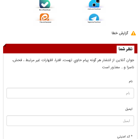
گزارش خطا
نظر شما
جوان آنلاين از انتشار هر گونه پيام حاوي تهمت، افترا، اظهارات غير مرتبط ، فحش،
ناسزا و... معذور است
نام
ایمیل
* کد امنیتی