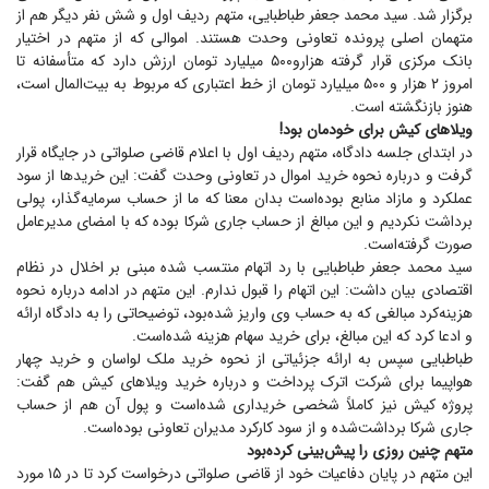
برگزار شد. سید محمد جعفر طباطبایی، متهم ردیف اول و شش نفر دیگر هم از
متهمان اصلی پرونده تعاونی وحدت هستند. اموالی که از متهم در اختیار
بانک مرکزی قرار گرفته هزارو۵۰۰ میلیارد تومان ارزش دارد که متأسفانه تا
امروز ۲ هزار و ۵۰۰ میلیارد تومان از خط اعتباری که مربوط به بیت‌المال است،
هنوز بازنگشته است.
ویلا‌های کیش برای خودمان بود!
در ابتدای جلسه دادگاه، متهم ردیف اول با اعلام قاضی صلواتی در جایگاه قرار
گرفت و درباره نحوه خرید اموال در تعاونی وحدت گفت: این خرید‌ها از سود
عملکرد و مازاد منابع بوده‌است بدان معنا که ما از حساب سرمایه‌گذار، پولی
برداشت نکردیم و این مبالغ از حساب جاری شرکا بوده که با امضای مدیرعامل
صورت گرفته‌است.
سید محمد جعفر طباطبایی با رد اتهام منتسب شده مبنی بر اخلال در نظام
اقتصادی بیان داشت: این اتهام را قبول ندارم. این متهم در ادامه درباره نحوه
هزینه‌کرد مبالغی که به حساب وی واریز شده‌بود، توضیحاتی را به دادگاه ارائه
و ادعا کرد که این مبالغ، برای خرید سهام هزینه شده‌است.
طباطبایی سپس به ارائه جزئیاتی از نحوه خرید ملک لواسان و خرید چهار
هواپیما برای شرکت اترک پرداخت و درباره خرید ویلا‌های کیش هم گفت:
پروژه کیش نیز کاملاً شخصی خریداری شده‌است و پول آن هم از حساب
جاری شرکا برداشت‌شده و از سود کارکرد مدیران تعاونی بوده‌است.
متهم چنین روزی را پیش‌بینی کرده‌بود
این متهم در پایان دفاعیات خود از قاضی صلواتی درخواست کرد تا در ۱۵ مورد