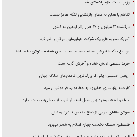
وزیر صمت عازم پاکستان شد
تفاهم با عمان به معنای بازگشایی تنگه هرمز نیست
بازگشت ۳ میلیون و ۱۷ هزار زائر اربعین به کشور
آمریکا تحریم‌های یک شرکت هواپیمایی عراقی را لغو کرد
مواضع حکیمانه رهبر معظم انقلاب، نصب العین همه مسئولان نظام باشد
خرید قسطی اولش خنده و آخرش گریه است!
اربعین حسینی؛ یکی از بزرگ‌ترین تجمع‌های سالانه جهان
کارخانه رؤیاسازی هالیوود به خط تولید فراموشی رسید
ادعا درباره «نحوه رد زنی محل استقرار شهید لاریجانی» صحت ندارد
جولان عقابان ایرانی از دفاع مقدس تا نبرد رمضان
فلسطین مسئله نخست جهان اسلام به شمار می‌رود
قیمت گوسفند زنده ۳۰ درصد کاهش یافت؛ گوشت ارزان نشد