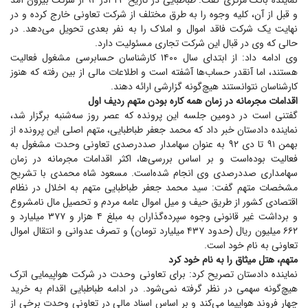
نماینده بانک مرکزی گفت: طباطبایی در تاریخ ۲۳ آذر ۹۲ از شرکت بیرون آمد
و قبل از آن، کلیه وجوه را به طرق مختلف از شرکت تعاونی خارج کرده و در
نهایت یک شرکت فاقد اموال و املاک را به نفر بعدی تحویل می‌دهد. در
حالی که وی در قبال این شرکت تجاری مسئولیت دارد.
وی ادامه داد: از ابتدای سال ۱۴۰۰ کارشناسان حسابرسی مشغول فعالیت
هستند، اما آنقدر حساب‌ها آشفته است و اطلاعات مالی از بین رفته که هنوز
کارشناسان نتوانستند هیچ‌گونه گزارشی ارائه دهند.
اقدامات مجرمانه در زمان همه کاره بودن متهم ردیف اول
گفتنی است در دومین جلسه این پرونده که عصر روز سه‌شنبه برگزار شد،
نماینده دادستان خبر داد که محمد جعفر طباطبایی، متهم اصلی این پرونده از
بهمن ۹۱ تا دی ۹۲ به عنوان سهامدار صد‌درصدی تعاونی وحدت مشغول به
فعالیت بوده‌است و بر اساس بررسی‌ها، اکثر اقدامات مجرمانه در زمان
سهامداری صددرصدی وی انجام شده‌است. مسعود شاه محمدی با تشریح
مشخصات متهم گفت: سید محمد جعفر طباطبایی متهم به اخلال در نظام
اقتصادی کشور از طریق حیف و میل اموال عامه مردم و تحصیل مال نامشروع
و برداشت غیر قانونی وجوه سپرده‌گذاران به مبلغ ۴ هزار و ۳۷۷ میلیارد و
۶۶۲ میلیون ریال (حدود ۴۳۷ میلیارد تومان) و تصرف عدوانی و انتقال اموال
تعاونی به نام خود است.
متهم، هتل میثاق را به نام خود کرد
نماینده دادستان تصریح کرد: برای تعاونی وحدت در شرکت هواپیمایی اترک
هیچ‌گونه سهمی در نظر گرفته نمی‌شود. در ادامه طباطبایی اقدام به خرید
چهار فروند هواپیما می‌کند و بر اساس اسناد مالی در تعاونی وحدت برخی از