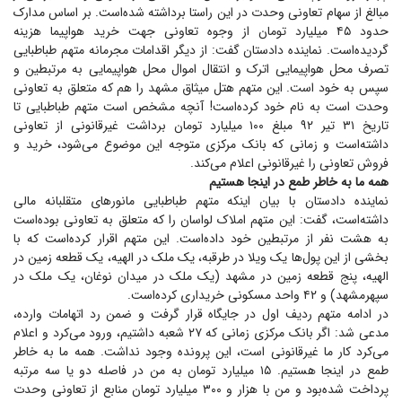
مبالغ از سهام تعاونی وحدت در این راستا برداشته شده‌است. بر اساس مدارک
حدود ۴۵ میلیارد تومان از وجوه تعاونی جهت خرید هواپیما هزینه
گردیده‌است. نماینده دادستان گفت: از دیگر اقدامات مجرمانه متهم طباطبایی
تصرف محل هواپیمایی اترک و انتقال اموال محل هواپیمایی به مرتبطین و
سپس به خود است. این متهم هتل میثاق مشهد را هم که متعلق به تعاونی
وحدت است به نام خود کرده‌است! آنچه مشخص است متهم طباطبایی تا
تاریخ ۳۱ تیر ۹۲ مبلغ ۱۰۰ میلیارد تومان برداشت غیرقانونی از تعاونی
داشته‌است و زمانی که بانک مرکزی متوجه این موضوع می‌شود، خرید و
فروش تعاونی را غیرقانونی اعلام می‌کند.
همه ما به خاطر طمع در اینجا هستیم
نماینده دادستان با بیان اینکه متهم طباطبایی مانور‌های متقلبانه مالی
داشته‌است، گفت: این متهم املاک لواسان را که متعلق به تعاونی بوده‌است
به هشت نفر از مرتبطین خود داده‌است. این متهم اقرار کرده‌است که با
بخشی از این پول‌ها یک ویلا در طرقبه، یک ملک در الهیه، یک قطعه زمین در
الهیه، پنج قطعه زمین در مشهد (یک ملک در میدان نوغان، یک ملک در
سپهرمشهد) و ۴۲ واحد مسکونی خریداری کرده‌است.
در ادامه متهم ردیف اول در جایگاه قرار گرفت و ضمن رد اتهامات وارده،
مدعی شد: اگر بانک مرکزی زمانی که ۲۷ شعبه داشتیم، ورود می‌کرد و اعلام
می‌کرد کار ما غیرقانونی است، این پرونده وجود نداشت. همه ما به خاطر
طمع در اینجا هستیم. ۱۵ میلیارد تومان به من در فاصله دو یا سه مرتبه
پرداخت شده‌بود و من با هزار و ۳۰۰ میلیارد تومان منابع از تعاونی وحدت