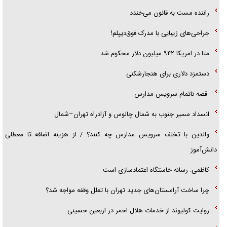
گزارش «جوان» از قوانین سخت‌گیرانه ۶ قاره در برابر یورش به پاسگاه‌های
راننده مست به قانون می‌خندد
پلیس
جراحی‌های زیبایی با مدرک فوق‌دیپلم!
متا در امریکا ۹۴۲ میلیون دلار محکوم شد
دستمزد دلاری برای هنجارشکنی
قصه ناتمام سرویس مدارس
انسداد مسیر جنوب به شمال چالوس و آزادراه تهران–شمال
والدین با تخلف سرویس مدارس چه کنند؟ / از هزینه اضافه تا معطلی
دانش‌آموز
کاظمی: رسانه خاستگاه اعتمادسازی است
چرا ساخت آرامستان‌های جدید تهران با تعلل وقفه مواجه شد؟
روایت کولیوند از خدمات هلال احمر در اربعین حسینی