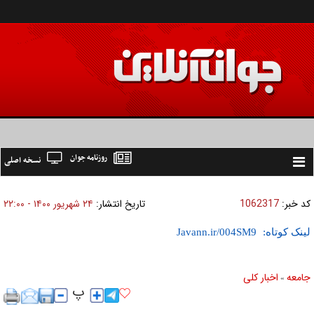
روزنامه جوان
نسخه اصلی
Toggle
navigation
کد خبر:
1062317
تاریخ انتشار:
۲۴ شهريور ۱۴۰۰ - ۲۲:۰۰
لینک کوتاه:
جامعه
اخبار كلی
»