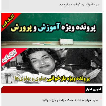
رقص مشترک دن کیشوت و ترامپ
دنده دولت به واگذاری مسئله‌دار ایران‌خودرو/ خصوصی‌سازی یا انحصار؟
غریزه‌ی بقا و آقای باقی و رفقا
جراحی‌های زیبایی با مدرک فوق‌دیپلم! + گفت‌وگو با متهم
گفت‌وگو با همسر یکی از شهدای جنگ رمضان/ پیکر بی‌سر شهید را از
انگشت‌های پا شناسایی کردیم
نسلی که آنلاین الگو می‌گیرد
گفت‌وگو با آیت‌الله جاودان/ جفای مخالفان مکانت معنوی رهبر شهید را
ارتقا می‌داد
آخرین اخبار
راننده مست به قانون می‌خندد
سود سهام عدالت تا هفته دولت واریز می‌شود
همه آقای دوربینی شده‌ایم!