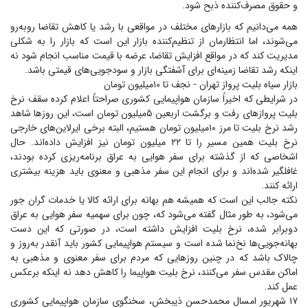
و حقوق مصرف‌کننده ذبح شود.
همه می‌دانیم که بازار‌های مختلف در مواقعی با رشد یا کاهش تقاضا روبه‌رو
می‌شوند، اما انتظارمان از تنظیم‌کننده بازار این است که بازار را به شکلی
مدیریت کند که در مواقع افزایش تقاضا، عرضه با قیمت مناسب انجام شود نه
اینکه رشد تقاضا زمینه‌ای برای آشفتگی بازار و سودجویی‌های قیمتی باشد.
بازار سیاه بلیت پرواز تهران - نجف تا ۱۰‌میلیون تومان
در شرایطی که اخیراً سازمان هواپیمایی کشوری صراحتاً اعلام کرده سقف نرخ
بلیت پرواز‌های رفت و برگشت اربعین ۵‌میلیون تومان است، این روز‌ها شاهد
رشد نرخ بلیت تا مرز ۱۰‌میلیون تومان هستیم، البته برخی ایرلاین‌های خارجی
نرخ بلیت همین مسیر را تا ۲۲ میلیون تومان نیز افزایش داده‌اند. حال
اشخاصی که از گذشته برای سفر هوایی به عراق برنامه‌ریزی کرده بودند،
غافلگیر شده‌اند و برای انجام این سفر مذهبی و معنوی باید هزینه بیشتری
ارائه کنند.
نکته جالب این است که همیشه هم بهانه برای ارائه کالا یا خدمات گران جور
می‌شود، به طور مثال گفته می‌شود که، چون برای سهمیه سفر هوایی به عراق
دوبرابر شده، نرخ بلیت افزایش داشته است، در صورتی که این دست
بهانه‌جویی‌ها نخ‌نما شده است و سیستم هواپیمایی کشور باید آنقدر به‌روز و
چالاک باشد که در چنین روز‌هایی که مردم برای سفر معنوی و مذهبی به
اماکن مقدس سفر می‌کنند، نرخ بلیت هواپیما را کاهش دهد نه اینکه برعکس
عمل کند.
۱۷ شهریور امسال محمدحسن ذیبخش، سخنگوی سازمان هواپیمایی کشوری