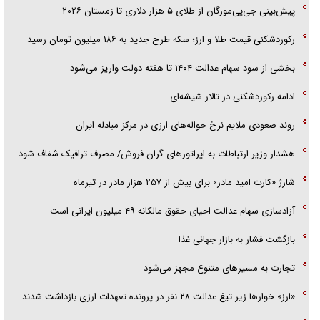
پیش‌بینی جی‌پی‌مورگان از طلای ۵ هزار دلاری تا زمستان ۲۰۲۶
قصه ناتمام سرویس مدارس
رکوردشکنی قیمت طلا و ارز؛ سکه طرح جدید به ۱۸۶ میلیون تومان رسید
آیا مقاومت فلسطین خلع‌سلاح می‌شود؟
بخشی از سود سهام عدالت ۱۴۰۴ تا هفته دولت واریز می‌شود
ادامه رکوردشکنی در تالار شیشه‌ای
روند صعودی ملایم نرخ حواله‌های ارزی در مرکز مبادله ایران
هشدار وزیر ارتباطات به اپراتورهای گران فروش/ مصرف ترافیک شفاف شود
شارژ «کارت امید مادر» برای بیش از ۲۵۷ هزار مادر در تیرماه
آزادسازی سهام عدالت احیای حقوق مالکانه ۴۹ میلیون ایرانی است
بازگشت فشار به بازار جهانی غذا
تجارت به مسیر‌های متنوع مجهز می‌شود
«ارز» خوار‌ها زیر تیغ عدالت ۲۸ نفر در پرونده تعهدات ارزی بازداشت شدند