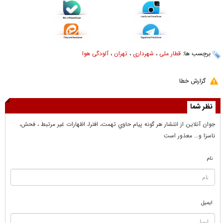
برچسب ها:
قطار ملی
،
شهرداری
،
تهران
،
آلودگی هوا
گزارش خطا
نظر شما
جوان آنلاين از انتشار هر گونه پيام حاوي تهمت، افترا، اظهارات غير مرتبط ، فحش،
ناسزا و... معذور است
نام
ایمیل