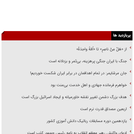
پربازدید ها
از «هَلْ مِنْ ناصِرٍ» تا «اُمَّةً واحِدَةً»
جنگ با ایران جنگی پرهزینه، بی‌ثمر و بزدلانه است
جان مرشایمر: در تمام اهدافمان در برابر ایران شکست خوردیم!
خواهرم فرمانده جهادی و اهل خدمت بی‌منت بود
هدف بزرگ دشمن تغییر نقشه خاورمیانه و ایجاد اسرائیل بزرگ است
اربعین مصداق قدرت نرم است
یازدهمین دوره مسابقات رباتیک دانش آموزی کشور
ادعای واکنش رهبر معظم انقلاب به نامه رئیس جمهور کذب است