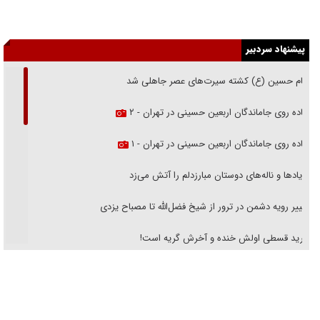
پیشنهاد سردبیر
امام حسین (ع) کشته سیرت‌های عصر جاهلی شد
پیاده روی جاماندگان اربعین حسینی در تهران - ۲
پیاده روی جاماندگان اربعین حسینی در تهران - ۱
فریاد‌ها و ناله‌های دوستان مبارزدلم را آتش می‌زد
تغییر رویه دشمن در ترور از شیخ فضل‌الله تا مصباح یزدی
خرید قسطی اولش خنده و آخرش گریه است!
فوتبال و آن «بالا»!
راهبرد غافلگیری با نسل جدید پهپاد‌ها