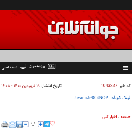
روزنامه جوان
نسخه اصلی
Toggle
navigation
کد خبر:
1043237
تاریخ انتشار:
۱۹ فروردين ۱۴۰۰ - ۱۶:۰۸
لینک کوتاه:
جامعه
اخبار كلی
»