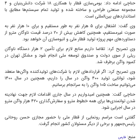
حناچی ادامه داد: بومی‌سازی قطار با همکاری ۱۸ شرکت دانش‌بنیان و ۴
مجموعه صنعتی طراحی و ساخته شده و تولید تمام سیستم‌ها مطابق با
استاندارد‌های بین‌المللی است.
وی گفت: اشتغال برای ۵ هزار نفر به طور مستقیم و برای ۱۰ هزار نفر به
صورت غیرمستقیم، همچنین کاهش بیش از ۲۰ درصد قیمت ناوگان مترو از
دستاورد‌های مهم پروژه تولید قطار ملی و انبوه‌سازی آن خواهد بود.
وی تصریح کرد: تقاضا داریم منابع لازم برای تأمین ۲ هزار دستگاه ناوگان
ریلی از سوی دولت و صندوق توسعه ملی انجام شود و مشکل تهران در
کمبود واگن برطرف شد.
وی تصریح کرد: اگر قرارداد‌های لازم با شرکت‌های تولیدکننده واگن‌ها منعقد
شود، توانایی تولید ۴۰۰ واگن در سال را داریم، همچنین در سال ۱۴۰۰
می‌توانیم ساخت ۱۰۵ واگن را به سرانجام برسانیم.
حناچی گفت: همچنین امیدواریم در سال جاری اقدامات لازم جهت نهادینه
شدن توانمندی‌ها برای همه خطوط مترو و سفارش‌گذاری ۴۲۰ هزار واگن مترو
در سال اجرایی شود.
گفتنی است مراسم رونمایی از قطار ملی با حضور مجازی حسن روحانی
رئیس‌جمهور و برخی از دیگر مسئولان کشور انجام گرفت.
منبع:
فارس