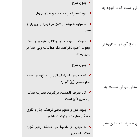
بدون شرح
اهده می‌کنیم؛ این در حالی است که با توجه به
یوم‌الحسرة؛ باز هم ماییم و دنیای بی‌علی
حسینیه همیشه از شوق می‌ترکید و این بار از
بغض
دعوت از مردم برای وداع/مسئولان و امت
وزیع آن در استان‌های
مبعوث اجازه نخواهند داد مطالبات ولی خدا بر
زمین بماند
بدون شرح
قصه مردی که زندگی‌اش را به نخ‌های خیمه
امام حسین (ع) گره زد
 در استان تهران نسبت به
کل خیر فی الحسین؛ بزرگترین خسارت جدایی
از حسین (ع) است
پیوند شور و شعور؛ تجلی فرهنگ ایثار والگوی
ماندگار مقاومت در نهضت عاشورا
ج مصرف تابستان خبر
۸ درس از عاشورا در اندیشه رهبر شهید
انقلاب اسلامی