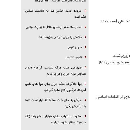
نمی‌بلعد؛ ذخایر نفتی آمریکا را هم می‌بلعد
سروده جدید افشین علا به مناسبت تدفین
قائد امت
اخت‌های آسیب‌دیده
اعمال ماه صفر؛ از دعای هلال تا زیارت اربعین
دشمنی با ایران نباید بی‌هزینه باشد
بدون شرح
‌ریزی‌شده،
قانون تنگه‌ها
مسیر‌های رسمی دنبال
ضرغامی: علت مرگ لیندسی گراهام دیدن
تصاویر مردم ایران و عراق است
پول بادآورده جنگ ایران برای غول‌های نفتی
آمریکا، در گلوی کاخ سفید گیر کرد
ه‌ای از اقدامات اساسی
خوش به حال خاک مشهد که قرار است شما
را در آغوش بگیرد
مشهد در التهاب عشق؛ خیابان امام رضا (ع)
در سوگِ «آقای شهید ایران»