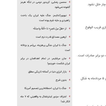
محسن رضایی: کریدور دومی در تنگه هرمز
دچار خلل نشود.
گشوده نمی‌شود
نیویورک‌تایمز: جنگ علیه ایران یک باخت
راهبردی و مایه شرم بوده است
دازی قریب الوقوع
از «هَلْ مِنْ ناصِرٍ» تا «اُمَّةً واحِدَةً»
اربعین مصداق قدرت نرم است
جنگ با ایران جنگی پرهزینه، بی‌ثمر و بزدلانه
است
ت دو برابر صادرات است.
جان مرشایمر: در تمام اهدافمان در برابر
ایران شکست خوردیم!
بازار انرژی دنیا در آستانه تاریکی مطلق
معاون وزیر نیرو از پیش‌بینی زمان اوج بار سراسری برق در سال ۱۴۰۵ خبر داد و گفت: احتمال ثبت اوج بار شبکه سراسری در حوالی ۵ مردادماه به شکل
بدون شرح
جنگ با ایران، احمقانه‌ترین تصمیم آمریکا
اعتراف مزدور اینترنشنال به واقعیتی که ۷ ماه
انکار شد!