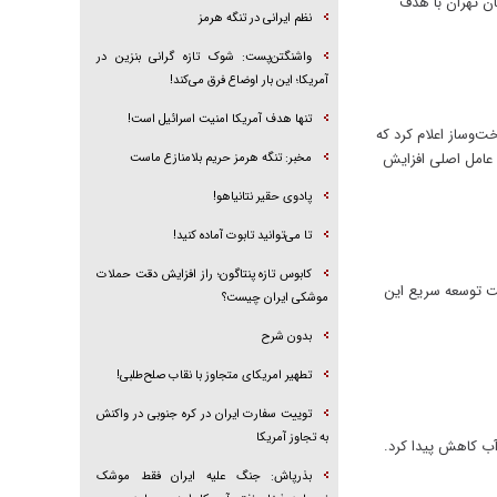
ان تهران با هدف
نظم ایرانی در تنگه هرمز
واشنگتن‌پست: شوک تازه گرانی بنزین در
آمریکا؛ این بار اوضاع فرق می‌کند!
تنها هدف آمریکا امنیت اسرائیل است!
ت‌وساز اعلام کرد که
ا عامل اصلی افزایش
مخبر: تنگه هرمز حریم بلامنازع ماست
پادوی حقیر نتانیاهو!
تا می‌توانید تابوت آماده کنید!
کابوس تازه پنتاگون؛ راز افزایش دقت حملات
 تجدیدپذیر کشور در ۲۱ ماه گذشته خبر داد و گفت توسعه سریع این
موشکی ایران چیست؟
بدون شرح
تطهیر امریکای متجاوز با نقاب صلح‌طلبی!
توییت سفارت ایران در کره جنوبی در واکنش
به تجاوز آمریکا
آب کاهش پیدا کرد.
بذرپاش: ‏جنگ علیه ایران فقط موشک