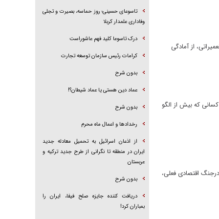
تاسوعای حسینی؛ روز حماسه، بصیرت و تجلی
وفاداری علمدار کربلا
درک تاسوعا کلید فهم عاشوراست
ی ۱۰۰ هزار مگاوات و نهایی‌ شدن ۹۸ درصد برنامه‌های تعمیراتی، از آمادگی
کرامات رئیس سازمان توسعه تجارت
بدون شرح
عماد دین هستی یا عماد شیطان؟!
هزار تومان محاسبه می‌شود و برای کسانی که بیش از الگو
بدون شرح
رخداد‌ها و اعمال ماه محرم
از اذعان اسرائیل به تحمیل معادله جدید
ایران در منطقه تا نگرانی از طرح جدید ترکیه و
عربستان
ی درجنگ اقتصادی فعلی،
بدون شرح
دریافت کننده جایزه صلح فیفا، ایران را
بمباران کرد!