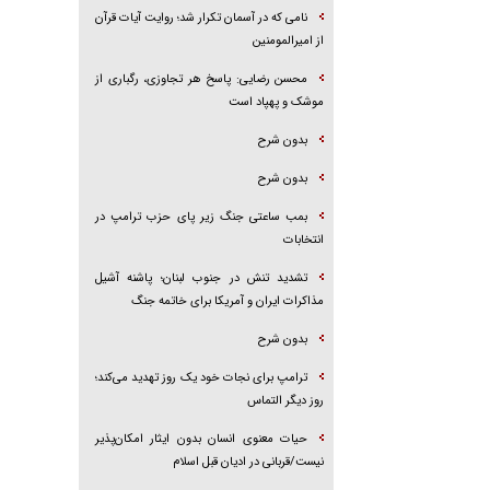
نامی که در آسمان تکرار شد؛ روایت آیات قرآن
از امیرالمومنین
محسن رضایی: پاسخ هر تجاوزی، رگباری از
موشک و پهپاد است
بدون شرح
بدون شرح
بمب ساعتی جنگ زیر پای حزب ترام‍پ در
انتخابات
تشدید تنش در جنوب لبنان؛ پاشنه آشیل
مذاکرات ایران و آمریکا برای خاتمه جنگ
بدون شرح
ترامپ برای نجات خود یک روز تهدید می‌کند؛
روز دیگر التماس
حیات معنوی انسان بدون ایثار امکان‌پذیر
نیست/قربانی در ادیان قبل اسلام