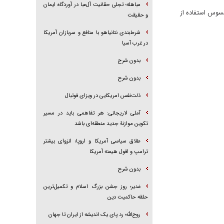
مباهله؛ تجلی حقانیت آل‌عبا در آوردگاه ایمان
حسوس استفاده از
و حقیقت
شرط‌بندی نتانیاهو با منافع و سربازان آمریکا
در غرب آسیا
بدون شرح
بدون شرح
ذلت‌نفس امریکایی در ویزای فوتبال
آملی لاریجانی: هر تفاهمی باید در مسیر
تکوین موازنۀ جدید منطقه‌ای باشد
طلاق سیاسی آمریکا و اروپا؛ انزوای بیشتر
ترامپ و افول هیمنه آمریکا
بدون شرح
غدیر؛ روز جشن بزرگ اسلام و تکمیل‌ترین
حلقه حاکمیت دین
روح‌الله؛ رد پای یک اندیشه از ایران تا جهان