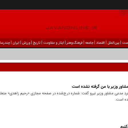
|
|
|
|
|
|
|
|
|
ست
بين‌الملل
اقتصاد
جامعه
فرهنگ‌و‌هنر
ایثار و مقاومت
تاریخ
ورزش
ايران
چندرسان
شاور وزیر با من گرفته نشده است
 مدعی مشاور وزیر نیرو گفت: شماره درج‌شده در صفحه مجازی «رحیم زاهدی» متعلق
ده است.
کنیم