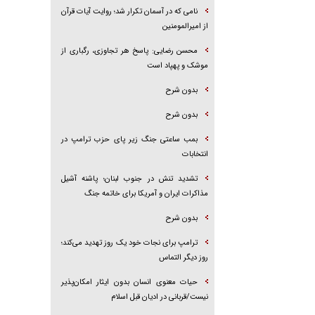
نامی که در آسمان تکرار شد؛ روایت آیات قرآن
از امیرالمومنین
محسن رضایی: پاسخ هر تجاوزی، رگباری از
موشک و پهپاد است
بدون شرح
بدون شرح
بمب ساعتی جنگ زیر پای حزب ترام‍پ در
انتخابات
تشدید تنش در جنوب لبنان؛ پاشنه آشیل
مذاکرات ایران و آمریکا برای خاتمه جنگ
بدون شرح
ترامپ برای نجات خود یک روز تهدید می‌کند؛
روز دیگر التماس
حیات معنوی انسان بدون ایثار امکان‌پذیر
نیست/قربانی در ادیان قبل اسلام