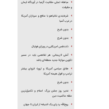
مباهله؛ تجلی حقانیت آل‌عبا در آوردگاه ایمان
و حقیقت
شرط‌بندی نتانیاهو با منافع و سربازان آمریکا
در غرب آسیا
بدون شرح
بدون شرح
ذلت‌نفس امریکایی در ویزای فوتبال
آملی لاریجانی: هر تفاهمی باید در مسیر
تکوین موازنۀ جدید منطقه‌ای باشد
طلاق سیاسی آمریکا و اروپا؛ انزوای بیشتر
ترامپ و افول هیمنه آمریکا
بدون شرح
غدیر؛ روز جشن بزرگ اسلام و تکمیل‌ترین
حلقه حاکمیت دین
روح‌الله؛ رد پای یک اندیشه از ایران تا جهان