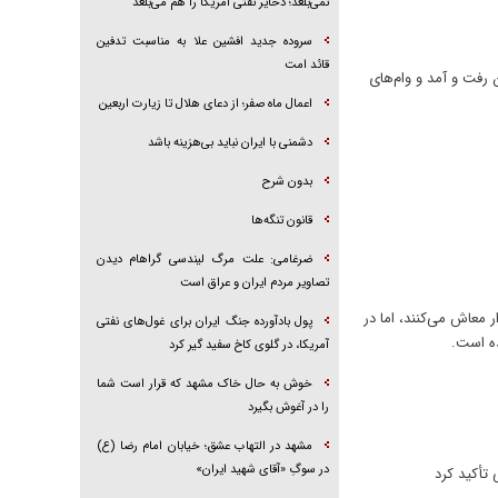
نمی‌بلعد؛ ذخایر نفتی آمریکا را هم می‌بلعد
سروده جدید افشین علا به مناسبت تدفین
قائد امت
رفت و آمد و وام‌های
اعمال ماه صفر؛ از دعای هلال تا زیارت اربعین
دشمنی با ایران نباید بی‌هزینه باشد
بدون شرح
قانون تنگه‌ها
ضرغامی: علت مرگ لیندسی گراهام دیدن
تصاویر مردم ایران و عراق است
ین بخش امرار معاش می‌کنند، اما در
پول بادآورده جنگ ایران برای غول‌های نفتی
ده است.
آمریکا، در گلوی کاخ سفید گیر کرد
خوش به حال خاک مشهد که قرار است شما
را در آغوش بگیرد
مشهد در التهاب عشق؛ خیابان امام رضا (ع)
در سوگِ «آقای شهید ایران»
 تأکید کرد