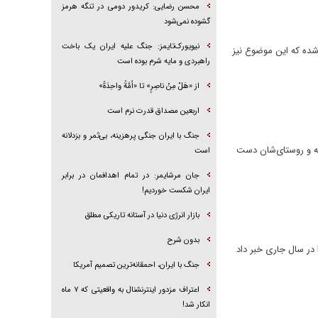
محسن رضایی: کریدور دومی در تنگه هرمز
گشوده نمی‌شود
نیویورک‌تایمز: جنگ علیه ایران یک باخت
اوی تقسیم می‌شده که این موضوع نیز
راهبردی و مایه شرم بوده است
از «هَلْ مِنْ ناصِرٍ» تا «اُمَّةً واحِدَةً»
اربعین مصداق قدرت نرم است
جنگ با ایران جنگی پرهزینه، بی‌ثمر و بزدلانه
طقه و روستای‌شان دست
است
جان مرشایمر: در تمام اهدافمان در برابر
ایران شکست خوردیم!
بازار انرژی دنیا در آستانه تاریکی مطلق
بدون شرح
ن از پرداخت ۳۱۴۴ میلیارد ریال تسهیلات تبصره ۱۸ به ۱۱۴ طرح اشتغالزا در سال جاری خبر داد
جنگ با ایران، احمقانه‌ترین تصمیم آمریکا
اعتراف مزدور اینترنشنال به واقعیتی که ۷ ماه
انکار شد!