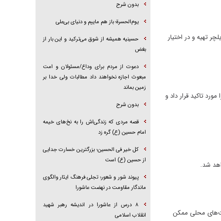
بدون شرح
یوم‌الحسرة؛ باز هم ماییم و دنیای بی‌علی
ع) به مناسبت رزمایش پیامبر اعظم ۱۹ تعداد ۵۰ سری جهیزیه و ۵۰ دستگاه ویلچر تهیه و در اختیار
حسینیه همیشه از شوق می‌ترکید و این بار از
بغض
دعوت از مردم برای وداع/مسئولان و امت
مبعوث اجازه نخواهند داد مطالبات ولی خدا بر
زمین بماند
ورد تاکید قرار داد و
بدون شرح
قصه مردی که زندگی‌اش را به نخ‌های خیمه
امام حسین (ع) گره زد
کل خیر فی الحسین؛ بزرگترین خسارت جدایی
از حسین (ع) است
اهد شد.
پیوند شور و شعور؛ تجلی فرهنگ ایثار والگوی
ماندگار مقاومت در نهضت عاشورا
۸ درس از عاشورا در اندیشه رهبر شهید
یت‌های محلی ممکن
انقلاب اسلامی