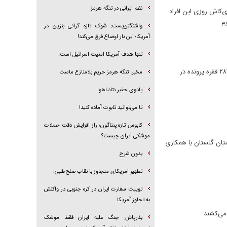
نظم ایرانی در تنگه هرمز
‌کاش روزی این افراد
یم
واشنگتن‌پست: شوک تازه گرانی بنزین در
آمریکا؛ این بار اوضاع فرق می‌کند!
تنها هدف آمریکا امنیت اسرائیل است!
بانک سپه طی ۸ ماه و از ابتدای دولت چهاردهم مبلغ ۲۴۶ هزار و ۲۱۷ میلیارد و ۲۶۵ میلیون ریال تسهیلات تکلیفی به ۱۳۷ هزار و ۲۸۷ فقره پرونده در
مخبر: تنگه هرمز حریم بلامنازع ماست
پادوی حقیر نتانیاهو!
تا می‌توانید تابوت آماده کنید!
کابوس تازه پنتاگون؛ راز افزایش دقت حملات
موشکی ایران چیست؟
تان گلستان با همکاری
بدون شرح
تطهیر امریکای متجاوز با نقاب صلح‌طلبی!
توییت سفارت ایران در کره جنوبی در واکنش
به تجاوز آمریکا
 می‌کشند
بذرپاش: ‏جنگ علیه ایران فقط موشک