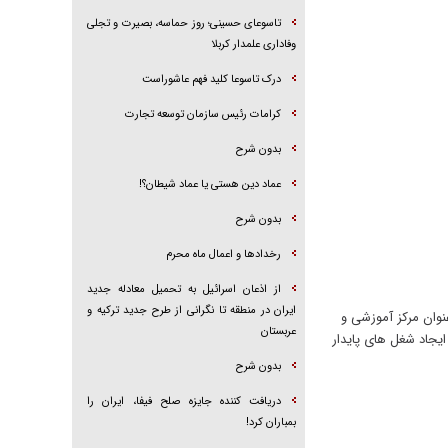
تاسوعای حسینی؛ روز حماسه، بصیرت و تجلی
وفاداری علمدار کربلا
درک تاسوعا کلید فهم عاشوراست
کرامات رئیس سازمان توسعه تجارت
بدون شرح
عماد دین هستی یا عماد شیطان؟!
بدون شرح
رخداد‌ها و اعمال ماه محرم
از اذعان اسرائیل به تحمیل معادله جدید
ایران در منطقه تا نگرانی از طرح جدید ترکیه و
وان مرکز آموزشی و
عربستان
ر راستای اقتصاد مقاومتی شکل می‌گیرد. با حمایت بنیاد تعاون بسیج ،این طرح فرصتی برای توانمندسازی بسیج۳ و ایجاد شغل های پایدار
بدون شرح
دریافت کننده جایزه صلح فیفا، ایران را
بمباران کرد!