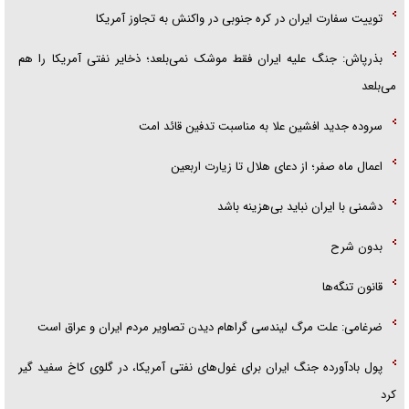
توییت سفارت ایران در کره جنوبی در واکنش به تجاوز آمریکا
بذرپاش: ‏جنگ علیه ایران فقط موشک نمی‌بلعد؛ ذخایر نفتی آمریکا را هم
می‌بلعد
سروده جدید افشین علا به مناسبت تدفین قائد امت
اعمال ماه صفر؛ از دعای هلال تا زیارت اربعین
دشمنی با ایران نباید بی‌هزینه باشد
بدون شرح
قانون تنگه‌ها
ضرغامی: علت مرگ لیندسی گراهام دیدن تصاویر مردم ایران و عراق است
پول بادآورده جنگ ایران برای غول‌های نفتی آمریکا، در گلوی کاخ سفید گیر
کرد