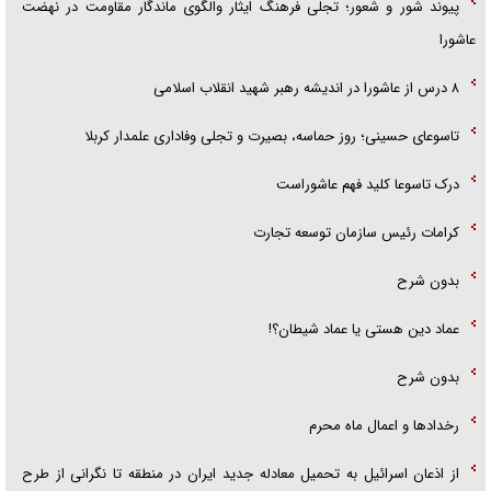
پیوند شور و شعور؛ تجلی فرهنگ ایثار والگوی ماندگار مقاومت در نهضت
عاشورا
۸ درس از عاشورا در اندیشه رهبر شهید انقلاب اسلامی
تاسوعای حسینی؛ روز حماسه، بصیرت و تجلی وفاداری علمدار کربلا
درک تاسوعا کلید فهم عاشوراست
کرامات رئیس سازمان توسعه تجارت
بدون شرح
عماد دین هستی یا عماد شیطان؟!
بدون شرح
رخداد‌ها و اعمال ماه محرم
از اذعان اسرائیل به تحمیل معادله جدید ایران در منطقه تا نگرانی از طرح