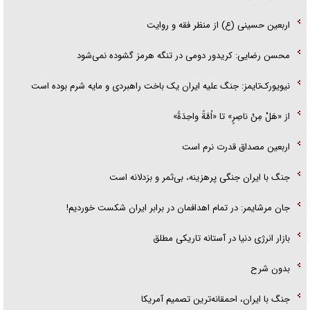
اربعین حسینی (ع) از منظر فقه و روایت
محسن رضایی: کریدور دومی در تنگه هرمز گشوده نمی‌شود
نیویورک‌تایمز: جنگ علیه ایران یک باخت راهبردی و مایه شرم بوده است
از «هَلْ مِنْ ناصِرٍ» تا «اُمَّةً واحِدَةً»
اربعین مصداق قدرت نرم است
جنگ با ایران جنگی پرهزینه، بی‌ثمر و بزدلانه است
جان مرشایمر: در تمام اهدافمان در برابر ایران شکست خوردیم!
بازار انرژی دنیا در آستانه تاریکی مطلق
بدون شرح
جنگ با ایران، احمقانه‌ترین تصمیم آمریکا