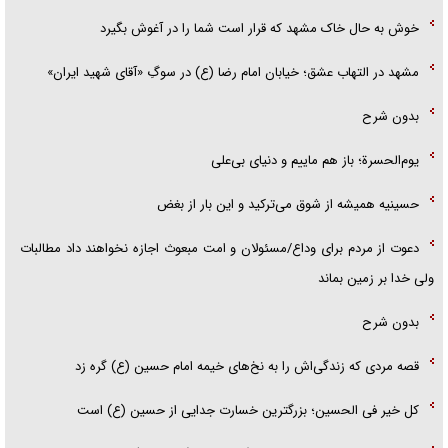
خوش به حال خاک مشهد که قرار است شما را در آغوش بگیرد
مشهد در التهاب عشق؛ خیابان امام رضا (ع) در سوگِ «آقای شهید ایران»
بدون شرح
یوم‌الحسرة؛ باز هم ماییم و دنیای بی‌علی
حسینیه همیشه از شوق می‌ترکید و این بار از بغض
دعوت از مردم برای وداع/مسئولان و امت مبعوث اجازه نخواهند داد مطالبات
ولی خدا بر زمین بماند
بدون شرح
قصه مردی که زندگی‌اش را به نخ‌های خیمه امام حسین (ع) گره زد
کل خیر فی الحسین؛ بزرگترین خسارت جدایی از حسین (ع) است