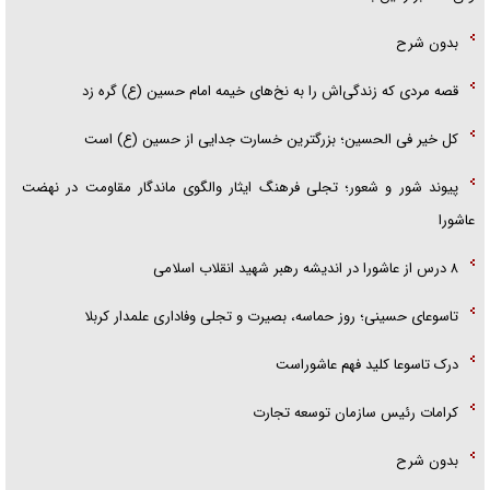
بدون شرح
قصه مردی که زندگی‌اش را به نخ‌های خیمه امام حسین (ع) گره زد
کل خیر فی الحسین؛ بزرگترین خسارت جدایی از حسین (ع) است
پیوند شور و شعور؛ تجلی فرهنگ ایثار والگوی ماندگار مقاومت در نهضت
عاشورا
۸ درس از عاشورا در اندیشه رهبر شهید انقلاب اسلامی
تاسوعای حسینی؛ روز حماسه، بصیرت و تجلی وفاداری علمدار کربلا
درک تاسوعا کلید فهم عاشوراست
کرامات رئیس سازمان توسعه تجارت
بدون شرح