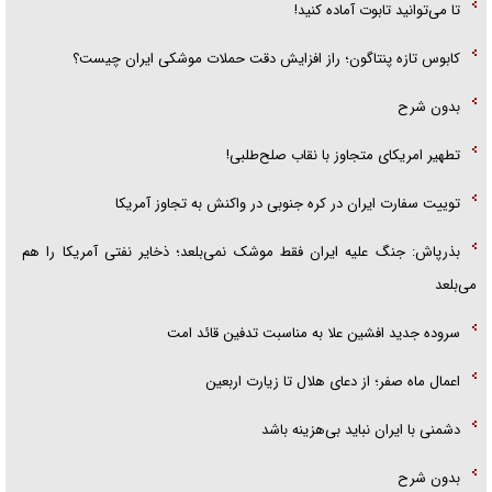
تا می‌توانید تابوت آماده کنید!
کابوس تازه پنتاگون؛ راز افزایش دقت حملات موشکی ایران چیست؟
بدون شرح
تطهیر امریکای متجاوز با نقاب صلح‌طلبی!
توییت سفارت ایران در کره جنوبی در واکنش به تجاوز آمریکا
بذرپاش: ‏جنگ علیه ایران فقط موشک نمی‌بلعد؛ ذخایر نفتی آمریکا را هم
می‌بلعد
سروده جدید افشین علا به مناسبت تدفین قائد امت
اعمال ماه صفر؛ از دعای هلال تا زیارت اربعین
دشمنی با ایران نباید بی‌هزینه باشد
بدون شرح