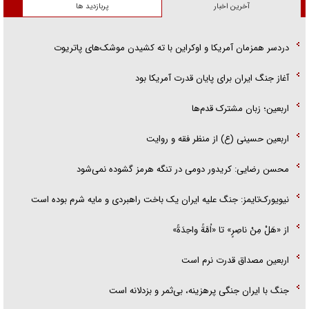
آخرین اخبار
پربازدید ها
دردسر همزمان آمریکا و اوکراین با ته کشیدن موشک‌های پاتریوت
آغاز جنگ ایران برای پایان قدرت آمریکا بود
اربعین؛ زبان مشترک قدم‌ها
اربعین حسینی (ع) از منظر فقه و روایت
محسن رضایی: کریدور دومی در تنگه هرمز گشوده نمی‌شود
نیویورک‌تایمز: جنگ علیه ایران یک باخت راهبردی و مایه شرم بوده است
از «هَلْ مِنْ ناصِرٍ» تا «اُمَّةً واحِدَةً»
اربعین مصداق قدرت نرم است
جنگ با ایران جنگی پرهزینه، بی‌ثمر و بزدلانه است