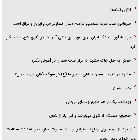
قانون تنگه‌ها
ضرغامی: علت مرگ لیندسی گراهام دیدن تصاویر مردم ایران و عراق است
پول بادآورده جنگ ایران برای غول‌های نفتی آمریکا، در گلوی کاخ سفید گیر
کرد
خوش به حال خاک مشهد که قرار است شما را در آغوش بگیرد
مشهد در التهاب عشق؛ خیابان امام رضا (ع) در سوگِ «آقای شهید ایران»
بدون شرح
یوم‌الحسرة؛ باز هم ماییم و دنیای بی‌علی
حسینیه همیشه از شوق می‌ترکید و این بار از بغض
دعوت از مردم برای وداع/مسئولان و امت مبعوث اجازه نخواهند داد مطالبات
ولی خدا بر زمین بماند