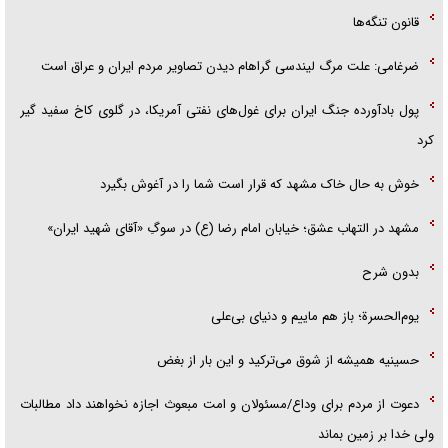
قانون تنگه‌ها
ضرغامی: علت مرگ لیندسی گراهام دیدن تصاویر مردم ایران و عراق است
پول بادآورده جنگ ایران برای غول‌های نفتی آمریکا، در گلوی کاخ سفید گیر
کرد
خوش به حال خاک مشهد که قرار است شما را در آغوش بگیرد
مشهد در التهاب عشق؛ خیابان امام رضا (ع) در سوگِ «آقای شهید ایران»
بدون شرح
یوم‌الحسرة؛ باز هم ماییم و دنیای بی‌علی
حسینیه همیشه از شوق می‌ترکید و این بار از بغض
دعوت از مردم برای وداع/مسئولان و امت مبعوث اجازه نخواهند داد مطالبات
ولی خدا بر زمین بماند