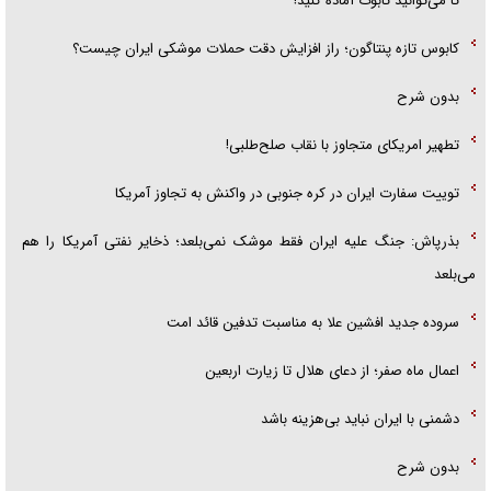
تا می‌توانید تابوت آماده کنید!
کابوس تازه پنتاگون؛ راز افزایش دقت حملات موشکی ایران چیست؟
بدون شرح
تطهیر امریکای متجاوز با نقاب صلح‌طلبی!
توییت سفارت ایران در کره جنوبی در واکنش به تجاوز آمریکا
بذرپاش: ‏جنگ علیه ایران فقط موشک نمی‌بلعد؛ ذخایر نفتی آمریکا را هم
می‌بلعد
سروده جدید افشین علا به مناسبت تدفین قائد امت
اعمال ماه صفر؛ از دعای هلال تا زیارت اربعین
دشمنی با ایران نباید بی‌هزینه باشد
بدون شرح