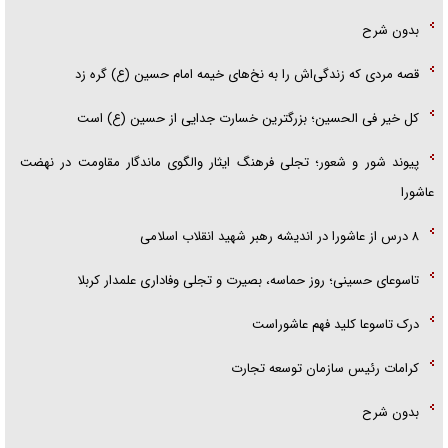
بدون شرح
قصه مردی که زندگی‌اش را به نخ‌های خیمه امام حسین (ع) گره زد
کل خیر فی الحسین؛ بزرگترین خسارت جدایی از حسین (ع) است
پیوند شور و شعور؛ تجلی فرهنگ ایثار والگوی ماندگار مقاومت در نهضت
عاشورا
۸ درس از عاشورا در اندیشه رهبر شهید انقلاب اسلامی
تاسوعای حسینی؛ روز حماسه، بصیرت و تجلی وفاداری علمدار کربلا
درک تاسوعا کلید فهم عاشوراست
کرامات رئیس سازمان توسعه تجارت
بدون شرح