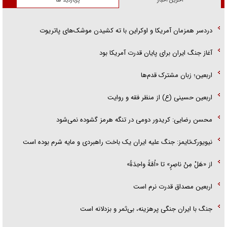
آخرین اخبار
پربازدید ها
دردسر همزمان آمریکا و اوکراین با ته کشیدن موشک‌های پاتریوت
آغاز جنگ ایران برای پایان قدرت آمریکا بود
اربعین؛ زبان مشترک قدم‌ها
اربعین حسینی (ع) از منظر فقه و روایت
محسن رضایی: کریدور دومی در تنگه هرمز گشوده نمی‌شود
نیویورک‌تایمز: جنگ علیه ایران یک باخت راهبردی و مایه شرم بوده است
از «هَلْ مِنْ ناصِرٍ» تا «اُمَّةً واحِدَةً»
اربعین مصداق قدرت نرم است
جنگ با ایران جنگی پرهزینه، بی‌ثمر و بزدلانه است