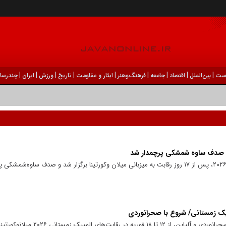
|
|
|
|
|
|
|
|
|
ست
بين‌الملل
اقتصاد
جامعه
فرهنگ‌و‌هنر
ایثار و مقاومت
تاریخ
ورزش
ايران
چندرسان
مراسم اختتامیه بازی‌های المپیک زمستانی ۲۰۲۶، پس از ۱۷ روز رقابت به میزبانی میلان وکورتینا برگزار شد و صدف س
مپیک زمستانی/ شروع با صحرانوردی
مپیک زمستانی ۲۰۲۶ میلانوکورتینا به میدان می‌روند.