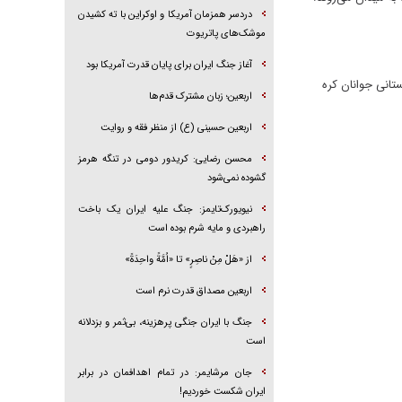
دردسر همزمان آمریکا و اوکراین با ته کشیدن
موشک‌های پاتریوت
آغاز جنگ ایران برای پایان قدرت آمریکا بود
تانی جوانان کره
اربعین؛ زبان مشترک قدم‌ها
اربعین حسینی (ع) از منظر فقه و روایت
محسن رضایی: کریدور دومی در تنگه هرمز
گشوده نمی‌شود
نیویورک‌تایمز: جنگ علیه ایران یک باخت
راهبردی و مایه شرم بوده است
از «هَلْ مِنْ ناصِرٍ» تا «اُمَّةً واحِدَةً»
اربعین مصداق قدرت نرم است
جنگ با ایران جنگی پرهزینه، بی‌ثمر و بزدلانه
است
جان مرشایمر: در تمام اهدافمان در برابر
ایران شکست خوردیم!