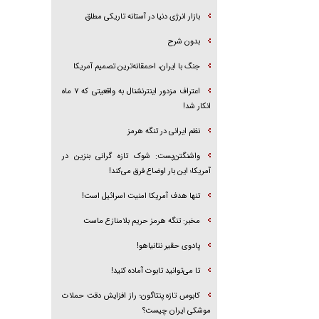
بازار انرژی دنیا در آستانه تاریکی مطلق
بدون شرح
جنگ با ایران، احمقانه‌ترین تصمیم آمریکا
اعتراف مزدور اینترنشنال به واقعیتی که ۷ ماه
انکار شد!
نظم ایرانی در تنگه هرمز
واشنگتن‌پست: شوک تازه گرانی بنزین در
آمریکا؛ این بار اوضاع فرق می‌کند!
تنها هدف آمریکا امنیت اسرائیل است!
مخبر: تنگه هرمز حریم بلامنازع ماست
پادوی حقیر نتانیاهو!
تا می‌توانید تابوت آماده کنید!
کابوس تازه پنتاگون؛ راز افزایش دقت حملات
موشکی ایران چیست؟