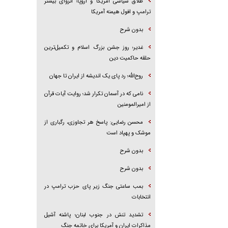
طلاق سیاسی آمریکا و اروپا؛ انزوای بیشتر
ترامپ و افول هیمنه آمریکا
بدون شرح
غدیر؛ روز جشن بزرگ اسلام و تکمیل‌ترین
حلقه حاکمیت دین
روح‌الله؛ رد پای یک اندیشه از ایران تا جهان
نامی که در آسمان تکرار شد؛ روایت آیات قرآن
از امیرالمومنین
محسن رضایی: پاسخ هر تجاوزی، رگباری از
موشک و پهپاد است
بدون شرح
بدون شرح
بمب ساعتی جنگ زیر پای حزب ترام‍پ در
انتخابات
تشدید تنش در جنوب لبنان؛ پاشنه آشیل
مذاکرات ایران و آمریکا برای خاتمه جنگ