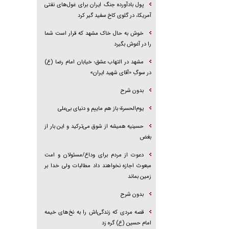
پول بادآورده جنگ ایران برای غول‌های نفتی
آمریکا، در گلوی کاخ سفید گیر کرد
خوش به حال خاک مشهد که قرار است شما
را در آغوش بگیرد
مشهد در التهاب عشق؛ خیابان امام رضا (ع)
در سوگِ «آقای شهید ایران»
بدون شرح
یوم‌الحسرة؛ باز هم ماییم و دنیای بی‌علی
حسینیه همیشه از شوق می‌ترکید و این بار از
بغض
دعوت از مردم برای وداع/مسئولان و امت
مبعوث اجازه نخواهند داد مطالبات ولی خدا بر
زمین بماند
بدون شرح
قصه مردی که زندگی‌اش را به نخ‌های خیمه
امام حسین (ع) گره زد