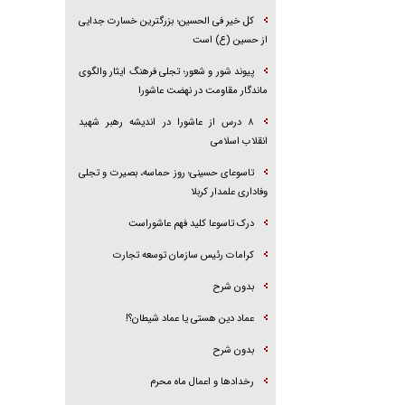
کل خیر فی الحسین؛ بزرگترین خسارت جدایی
از حسین (ع) است
پیوند شور و شعور؛ تجلی فرهنگ ایثار والگوی
ماندگار مقاومت در نهضت عاشورا
۸ درس از عاشورا در اندیشه رهبر شهید
انقلاب اسلامی
تاسوعای حسینی؛ روز حماسه، بصیرت و تجلی
وفاداری علمدار کربلا
درک تاسوعا کلید فهم عاشوراست
کرامات رئیس سازمان توسعه تجارت
بدون شرح
عماد دین هستی یا عماد شیطان؟!
بدون شرح
رخداد‌ها و اعمال ماه محرم