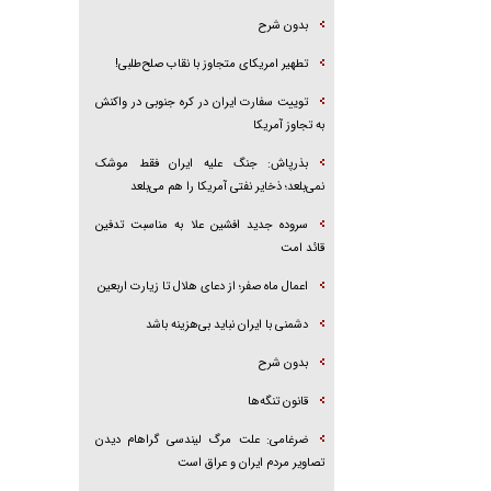
بدون شرح
تطهیر امریکای متجاوز با نقاب صلح‌طلبی!
توییت سفارت ایران در کره جنوبی در واکنش
به تجاوز آمریکا
بذرپاش: ‏جنگ علیه ایران فقط موشک
نمی‌بلعد؛ ذخایر نفتی آمریکا را هم می‌بلعد
سروده جدید افشین علا به مناسبت تدفین
قائد امت
اعمال ماه صفر؛ از دعای هلال تا زیارت اربعین
دشمنی با ایران نباید بی‌هزینه باشد
بدون شرح
قانون تنگه‌ها
ضرغامی: علت مرگ لیندسی گراهام دیدن
تصاویر مردم ایران و عراق است