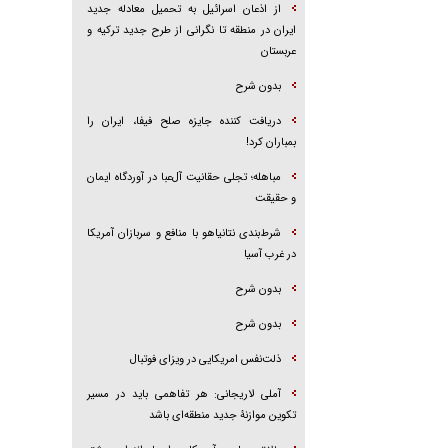
از اذعان اسرائیل به تحمیل معادله جدید
ایران در منطقه تا نگرانی از طرح جدید ترکیه و
عربستان
بدون شرح
دریافت کننده جایزه صلح فیفا، ایران را
بمباران کرد!
مباهله؛ تجلی حقانیت آل‌عبا در آوردگاه ایمان
و حقیقت
شرط‌بندی نتانیاهو با منافع و سربازان آمریکا
در غرب آسیا
بدون شرح
بدون شرح
ذلت‌نفس امریکایی در ویزای فوتبال
آملی لاریجانی: هر تفاهمی باید در مسیر
تکوین موازنۀ جدید منطقه‌ای باشد