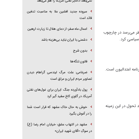
نمی‌بلعد؛ ذخایر نفتی آمریکا را هم می‌بلعد
سروده جدید افشین علا به مناسبت تدفین
قائد امت
اعمال ماه صفر؛ از دعای هلال تا زیارت اربعین
ر می‌رسد در چارچوب
سیاسی کرد.
دشمنی با ایران نباید بی‌هزینه باشد
بدون شرح
قانون تنگه‌ها
نامه اعتدالیون است.
ضرغامی: علت مرگ لیندسی گراهام دیدن
تصاویر مردم ایران و عراق است
پول بادآورده جنگ ایران برای غول‌های نفتی
آمریکا، در گلوی کاخ سفید گیر کرد
د تحول در این زمینه
خوش به حال خاک مشهد که قرار است شما
را در آغوش بگیرد
مشهد در التهاب عشق؛ خیابان امام رضا (ع)
در سوگِ «آقای شهید ایران»