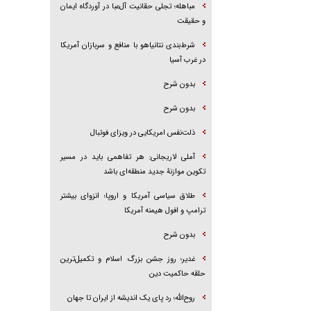
مباهله؛ تجلی حقانیت آل‌عبا در آوردگاه ایمان
و حقیقت
شرط‌بندی نتانیاهو با منافع و سربازان آمریکا
در غرب آسیا
بدون شرح
بدون شرح
ذلت‌نفس امریکایی در ویزای فوتبال
آملی لاریجانی: هر تفاهمی باید در مسیر
تکوین موازنۀ جدید منطقه‌ای باشد
طلاق سیاسی آمریکا و اروپا؛ انزوای بیشتر
ترامپ و افول هیمنه آمریکا
بدون شرح
غدیر؛ روز جشن بزرگ اسلام و تکمیل‌ترین
حلقه حاکمیت دین
روح‌الله؛ رد پای یک اندیشه از ایران تا جهان