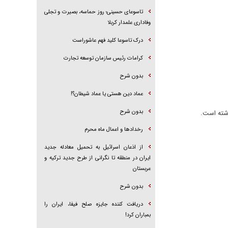
تاسوعای حسینی؛ روز حماسه، بصیرت و تجلی
وفاداری علمدار کربلا
درک تاسوعا کلید فهم عاشوراست
کرامات رئیس سازمان توسعه تجارت
بدون شرح
عماد دین هستی یا عماد شیطان؟!
بدون شرح
اشته است.
رخداد‌ها و اعمال ماه محرم
از اذعان اسرائیل به تحمیل معادله جدید
ایران در منطقه تا نگرانی از طرح جدید ترکیه و
عربستان
بدون شرح
دریافت کننده جایزه صلح فیفا، ایران را
بمباران کرد!