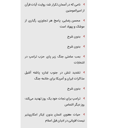
نامی که در آسمان تکرار شد؛ روایت آیات قرآن
از امیرالمومنین
محسن رضایی: پاسخ هر تجاوزی، رگباری از
موشک و پهپاد است
بدون شرح
بدون شرح
بمب ساعتی جنگ زیر پای حزب ترام‍پ در
انتخابات
تشدید تنش در جنوب لبنان؛ پاشنه آشیل
مذاکرات ایران و آمریکا برای خاتمه جنگ
بدون شرح
ترامپ برای نجات خود یک روز تهدید می‌کند؛
روز دیگر التماس
حیات معنوی انسان بدون ایثار امکان‌پذیر
نیست/قربانی در ادیان قبل اسلام