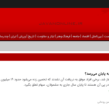
|
|
|
|
|
|
|
|
|
ست
بين‌الملل
اقتصاد
جامعه
فرهنگ‌و‌هنر
ایثار و مقاومت
تاریخ
ورزش
ايران
چندرسان
از سال ۱۳۸۵ که طرح توزیع سهام عدالت آغا
ر پی آن هستند تا پایان سال جاری به مشمولان، سهام تعلق بگیرد.
سن روحانی