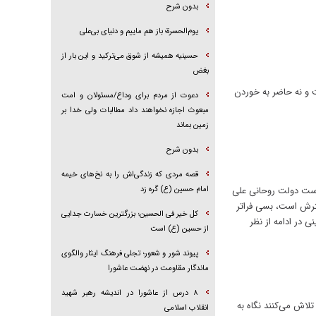
بدون شرح
یوم‌الحسرة؛ باز هم ماییم و دنیای بی‌علی
حسینیه همیشه از شوق می‌ترکید و این بار از
بغض
و نه حاضر به خوردن
دعوت از مردم برای وداع/مسئولان و امت
مبعوث اجازه نخواهند داد مطالبات ولی خدا بر
زمین بماند
بدون شرح
قصه مردی که زندگی‌اش را به نخ‌های خیمه
 است دولت روحانی علی
امام حسین (ع) گره زد
سترش است، بسی فراتر
کل خیر فی الحسین؛ بزرگترین خسارت جدایی
 در ادامه از نظر
از حسین (ع) است
پیوند شور و شعور؛ تجلی فرهنگ ایثار والگوی
ماندگار مقاومت در نهضت عاشورا
۸ درس از عاشورا در اندیشه رهبر شهید
لاش می‌کنند نگاه به
انقلاب اسلامی