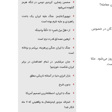
محسن رضایی: کریدور دومی در تنگه هرمز
 معامله؟
گشوده نمی‌شود
نیویورک‌تایمز: جنگ علیه ایران یک باخت
راهبردی و مایه شرم بوده است
ندگان در خصوص
از «هَلْ مِنْ ناصِرٍ» تا «اُمَّةً واحِدَةً»
اربعین مصداق قدرت نرم است
جنگ با ایران جنگی پرهزینه، بی‌ثمر و بزدلانه
است
ز می‌شود. مثلا
جان مرشایمر: در تمام اهدافمان در برابر
ایران شکست خوردیم!
بازار انرژی دنیا در آستانه تاریکی مطلق
بدون شرح
جنگ با ایران، احمقانه‌ترین تصمیم آمریکا
اعتراف مزدور اینترنشنال به واقعیتی که ۷ ماه
انکار شد!