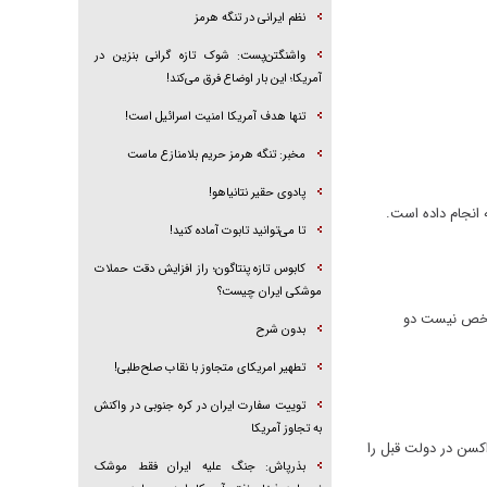
نظم ایرانی در تنگه هرمز
واشنگتن‌پست: شوک تازه گرانی بنزین در
آمریکا؛ این بار اوضاع فرق می‌کند!
تنها هدف آمریکا امنیت اسرائیل است!
مخبر: تنگه هرمز حریم بلامنازع ماست
پادوی حقیر نتانیاهو!
 انجام داده است.
تا می‌توانید تابوت آماده کنید!
کابوس تازه پنتاگون؛ راز افزایش دقت حملات
موشکی ایران چیست؟
مشخص نیست دو
بدون شرح
تطهیر امریکای متجاوز با نقاب صلح‌طلبی!
توییت سفارت ایران در کره جنوبی در واکنش
به تجاوز آمریکا
کسن در دولت قبل را
بذرپاش: ‏جنگ علیه ایران فقط موشک