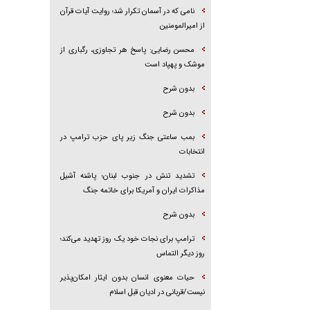
نامی که در آسمان تکرار شد؛ روایت آیات قرآن
از امیرالمومنین
محسن رضایی: پاسخ هر تجاوزی، رگباری از
موشک و پهپاد است
بدون شرح
بدون شرح
بمب ساعتی جنگ زیر پای حزب ترام‍پ در
انتخابات
تشدید تنش در جنوب لبنان؛ پاشنه آشیل
مذاکرات ایران و آمریکا برای خاتمه جنگ
بدون شرح
ترامپ برای نجات خود یک روز تهدید می‌کند؛
روز دیگر التماس
حیات معنوی انسان بدون ایثار امکان‌پذیر
نیست/قربانی در ادیان قبل اسلام