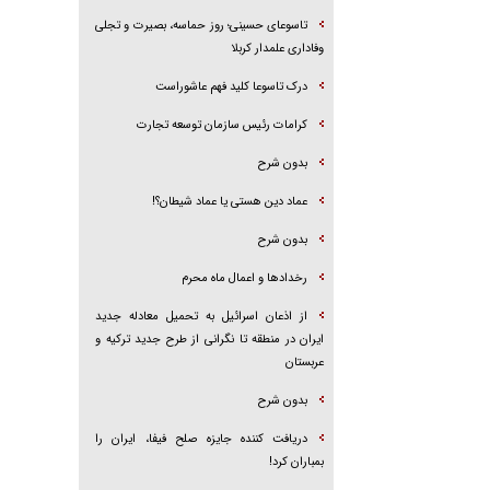
تاسوعای حسینی؛ روز حماسه، بصیرت و تجلی
وفاداری علمدار کربلا
درک تاسوعا کلید فهم عاشوراست
کرامات رئیس سازمان توسعه تجارت
بدون شرح
عماد دین هستی یا عماد شیطان؟!
بدون شرح
رخداد‌ها و اعمال ماه محرم
از اذعان اسرائیل به تحمیل معادله جدید
ایران در منطقه تا نگرانی از طرح جدید ترکیه و
عربستان
بدون شرح
دریافت کننده جایزه صلح فیفا، ایران را
بمباران کرد!