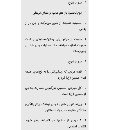
بدون شرح
یوم‌الحسرة؛ باز هم ماییم و دنیای بی‌علی
حسینیه همیشه از شوق می‌ترکید و این بار از
بغض
دعوت از مردم برای وداع/مسئولان و امت
مبعوث اجازه نخواهند داد مطالبات ولی خدا بر
زمین بماند
بدون شرح
قصه مردی که زندگی‌اش را به نخ‌های خیمه
امام حسین (ع) گره زد
کل خیر فی الحسین؛ بزرگترین خسارت جدایی
از حسین (ع) است
پیوند شور و شعور؛ تجلی فرهنگ ایثار والگوی
ماندگار مقاومت در نهضت عاشورا
۸ درس از عاشورا در اندیشه رهبر شهید
انقلاب اسلامی