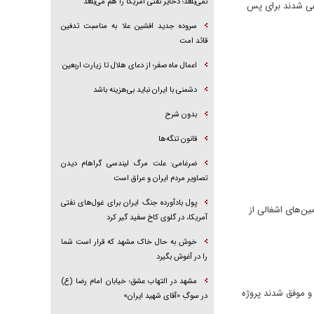
نمی‌بلعد؛ ذخایر نفتی آمریکا را هم می‌بلعد
ر بازجویی‌ها مدعی شدند برای پس
سروده جدید افشین علا به مناسبت تدفین
قائد امت
اعمال ماه صفر؛ از دعای هلال تا زیارت اربعین
دشمنی با ایران نباید بی‌هزینه باشد
بدون شرح
قانون تنگه‌ها
ضرغامی: علت مرگ لیندسی گراهام دیدن
تصاویر مردم ایران و عراق است
پول بادآورده جنگ ایران برای غول‌های نفتی
 حضوری نیرو‌های ویژه آمریکایی موسوم به «نیروی دلتا» (Delta Force) در سرزمین‌های اشغالی از
آمریکا، در گلوی کاخ سفید گیر کرد
خوش به حال خاک مشهد که قرار است شما
را در آغوش بگیرد
مشهد در التهاب عشق؛ خیابان امام رضا (ع)
 و موفق شدند پروژه
در سوگِ «آقای شهید ایران»