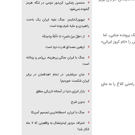
محسن رضایی: کریدور دومی در تنگه هرمز
گشوده نمی‌شود
نیویورک‌تایمز: جنگ علیه ایران یک باخت
راهبردی و مایه شرم بوده است
 پرونده جنایی، اما
از «هَلْ مِنْ ناصِرٍ» تا «اُمَّةً واحِدَةً»
ر که خودش را «تام کروز ایرانی»
اربعین مصداق قدرت نرم است
جنگ با ایران جنگی پرهزینه، بی‌ثمر و بزدلانه
است
جان مرشایمر: در تمام اهدافمان در برابر
ایران شکست خوردیم!
احتی کلاغ را به جای
بازار انرژی دنیا در آستانه تاریکی مطلق
بدون شرح
جنگ با ایران، احمقانه‌ترین تصمیم آمریکا
اعتراف مزدور اینترنشنال به واقعیتی که ۷ ماه
انکار شد!