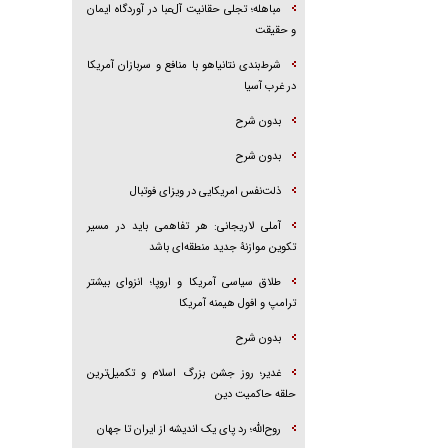
مباهله؛ تجلی حقانیت آل‌عبا در آوردگاه ایمان
و حقیقت
شرط‌بندی نتانیاهو با منافع و سربازان آمریکا
در غرب آسیا
بدون شرح
بدون شرح
ذلت‌نفس امریکایی در ویزای فوتبال
آملی لاریجانی: هر تفاهمی باید در مسیر
تکوین موازنۀ جدید منطقه‌ای باشد
طلاق سیاسی آمریکا و اروپا؛ انزوای بیشتر
ترامپ و افول هیمنه آمریکا
بدون شرح
غدیر؛ روز جشن بزرگ اسلام و تکمیل‌ترین
حلقه حاکمیت دین
روح‌الله؛ رد پای یک اندیشه از ایران تا جهان