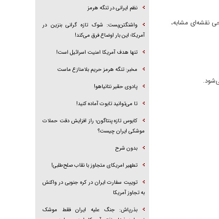
نظم ایرانی در تنگه هرمز
حی نقشه‌ای مشابه،
واشنگتن‌پست: شوک تازه گرانی بنزین در
آمریکا؛ این بار اوضاع فرق می‌کند!
تنها هدف آمریکا امنیت اسرائیل است!
مخبر: تنگه هرمز حریم بلامنازع ماست
پادوی حقیر نتانیاهو!
تا می‌توانید تابوت آماده کنید!
کابوس تازه پنتاگون؛ راز افزایش دقت حملات
موشکی ایران چیست؟
بدون شرح
تطهیر امریکای متجاوز با نقاب صلح‌طلبی!
توییت سفارت ایران در کره جنوبی در واکنش
به تجاوز آمریکا
بذرپاش: ‏جنگ علیه ایران فقط موشک