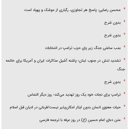
محسن رضایی: پاسخ هر تجاوزی، رگباری از موشک و پهپاد است
بدون شرح
بدون شرح
بمب ساعتی جنگ زیر پای حزب ترام‍پ در انتخابات
تشدید تنش در جنوب لبنان؛ پاشنه آشیل مذاکرات ایران و آمریکا برای خاتمه
جنگ
بدون شرح
ترامپ برای نجات خود یک روز تهدید می‌کند؛ روز دیگر التماس
حیات معنوی انسان بدون ایثار امکان‌پذیر نیست/قربانی در ادیان قبل اسلام
متن دعای امام حسین (ع) در روز عرفه با ترجمه فارسی