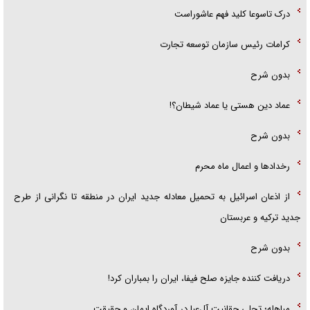
درک تاسوعا کلید فهم عاشوراست
کرامات رئیس سازمان توسعه تجارت
بدون شرح
عماد دین هستی یا عماد شیطان؟!
بدون شرح
رخداد‌ها و اعمال ماه محرم
از اذعان اسرائیل به تحمیل معادله جدید ایران در منطقه تا نگرانی از طرح
جدید ترکیه و عربستان
بدون شرح
دریافت کننده جایزه صلح فیفا، ایران را بمباران کرد!
مباهله؛ تجلی حقانیت آل‌عبا در آوردگاه ایمان و حقیقت