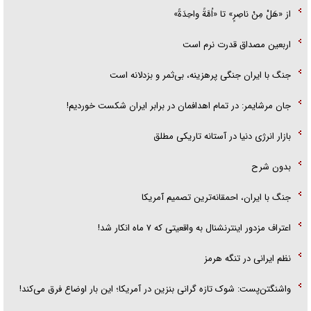
از «هَلْ مِنْ ناصِرٍ» تا «اُمَّةً واحِدَةً»
اربعین مصداق قدرت نرم است
جنگ با ایران جنگی پرهزینه، بی‌ثمر و بزدلانه است
جان مرشایمر: در تمام اهدافمان در برابر ایران شکست خوردیم!
بازار انرژی دنیا در آستانه تاریکی مطلق
بدون شرح
جنگ با ایران، احمقانه‌ترین تصمیم آمریکا
اعتراف مزدور اینترنشنال به واقعیتی که ۷ ماه انکار شد!
نظم ایرانی در تنگه هرمز
واشنگتن‌پست: شوک تازه گرانی بنزین در آمریکا؛ این بار اوضاع فرق می‌کند!