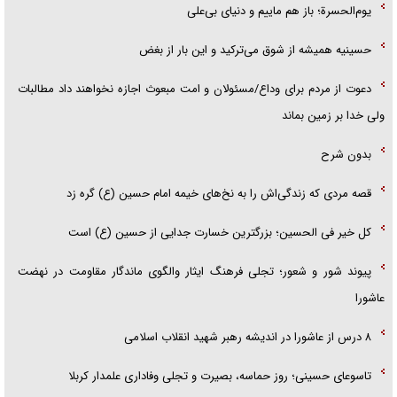
یوم‌الحسرة؛ باز هم ماییم و دنیای بی‌علی
حسینیه همیشه از شوق می‌ترکید و این بار از بغض
دعوت از مردم برای وداع/مسئولان و امت مبعوث اجازه نخواهند داد مطالبات
ولی خدا بر زمین بماند
بدون شرح
قصه مردی که زندگی‌اش را به نخ‌های خیمه امام حسین (ع) گره زد
کل خیر فی الحسین؛ بزرگترین خسارت جدایی از حسین (ع) است
پیوند شور و شعور؛ تجلی فرهنگ ایثار والگوی ماندگار مقاومت در نهضت
عاشورا
۸ درس از عاشورا در اندیشه رهبر شهید انقلاب اسلامی
تاسوعای حسینی؛ روز حماسه، بصیرت و تجلی وفاداری علمدار کربلا