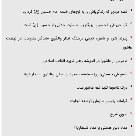
قصه مردی که زندگی‌اش را به نخ‌های خیمه امام حسین (ع) گره زد
کل خیر فی الحسین؛ بزرگترین خسارت جدایی از حسین (ع) است
پیوند شور و شعور؛ تجلی فرهنگ ایثار والگوی ماندگار مقاومت در نهضت
عاشورا
۸ درس از عاشورا در اندیشه رهبر شهید انقلاب اسلامی
تاسوعای حسینی؛ روز حماسه، بصیرت و تجلی وفاداری علمدار کربلا
درک تاسوعا کلید فهم عاشوراست
کرامات رئیس سازمان توسعه تجارت
بدون شرح
عماد دین هستی یا عماد شیطان؟!