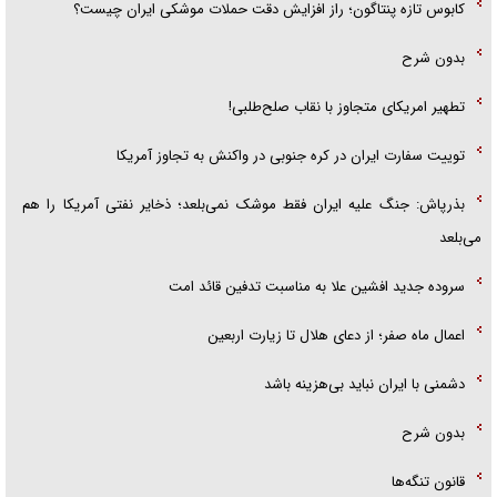
کابوس تازه پنتاگون؛ راز افزایش دقت حملات موشکی ایران چیست؟
بدون شرح
تطهیر امریکای متجاوز با نقاب صلح‌طلبی!
توییت سفارت ایران در کره جنوبی در واکنش به تجاوز آمریکا
بذرپاش: ‏جنگ علیه ایران فقط موشک نمی‌بلعد؛ ذخایر نفتی آمریکا را هم
می‌بلعد
سروده جدید افشین علا به مناسبت تدفین قائد امت
اعمال ماه صفر؛ از دعای هلال تا زیارت اربعین
دشمنی با ایران نباید بی‌هزینه باشد
بدون شرح
قانون تنگه‌ها