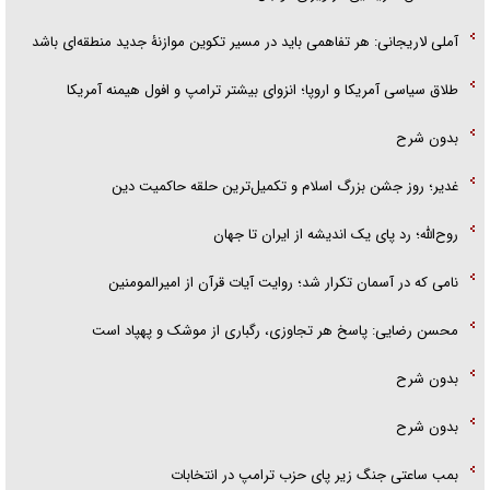
آملی لاریجانی: هر تفاهمی باید در مسیر تکوین موازنۀ جدید منطقه‌ای باشد
طلاق سیاسی آمریکا و اروپا؛ انزوای بیشتر ترامپ و افول هیمنه آمریکا
بدون شرح
غدیر؛ روز جشن بزرگ اسلام و تکمیل‌ترین حلقه حاکمیت دین
روح‌الله؛ رد پای یک اندیشه از ایران تا جهان
نامی که در آسمان تکرار شد؛ روایت آیات قرآن از امیرالمومنین
محسن رضایی: پاسخ هر تجاوزی، رگباری از موشک و پهپاد است
بدون شرح
بدون شرح
بمب ساعتی جنگ زیر پای حزب ترام‍پ در انتخابات