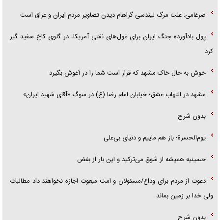
ضرغامی: علت مرگ لیندسی گراهام دیدن تصاویر مردم ایران و عراق است
پول بادآورده جنگ ایران برای غول‌های نفتی آمریکا، در گلوی کاخ سفید گیر
کرد
خوش به حال خاک مشهد که قرار است شما را در آغوش بگیرد
مشهد در التهاب عشق؛ خیابان امام رضا (ع) در سوگِ «آقای شهید ایران»
بدون شرح
یوم‌الحسرة؛ باز هم ماییم و دنیای بی‌علی
حسینیه همیشه از شوق می‌ترکید و این بار از بغض
دعوت از مردم برای وداع/مسئولان و امت مبعوث اجازه نخواهند داد مطالبات
ولی خدا بر زمین بماند
بدون شرح