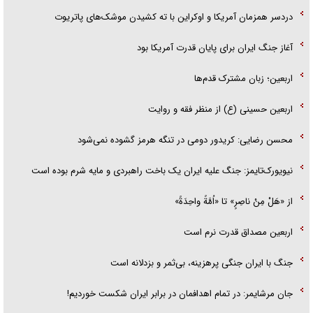
دردسر همزمان آمریکا و اوکراین با ته کشیدن موشک‌های پاتریوت
آغاز جنگ ایران برای پایان قدرت آمریکا بود
اربعین؛ زبان مشترک قدم‌ها
اربعین حسینی (ع) از منظر فقه و روایت
محسن رضایی: کریدور دومی در تنگه هرمز گشوده نمی‌شود
نیویورک‌تایمز: جنگ علیه ایران یک باخت راهبردی و مایه شرم بوده است
از «هَلْ مِنْ ناصِرٍ» تا «اُمَّةً واحِدَةً»
اربعین مصداق قدرت نرم است
جنگ با ایران جنگی پرهزینه، بی‌ثمر و بزدلانه است
جان مرشایمر: در تمام اهدافمان در برابر ایران شکست خوردیم!