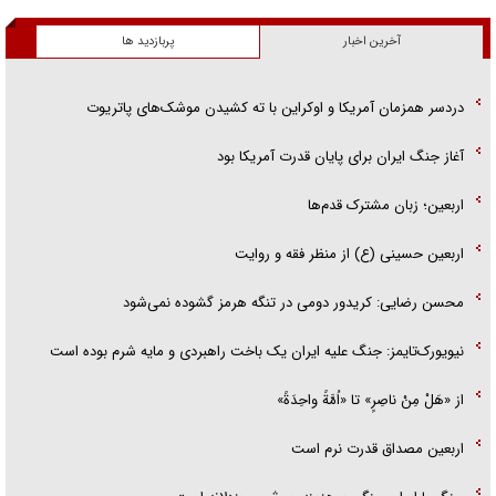
آخرین اخبار
پربازدید ها
دردسر همزمان آمریکا و اوکراین با ته کشیدن موشک‌های پاتریوت
آغاز جنگ ایران برای پایان قدرت آمریکا بود
اربعین؛ زبان مشترک قدم‌ها
اربعین حسینی (ع) از منظر فقه و روایت
محسن رضایی: کریدور دومی در تنگه هرمز گشوده نمی‌شود
نیویورک‌تایمز: جنگ علیه ایران یک باخت راهبردی و مایه شرم بوده است
از «هَلْ مِنْ ناصِرٍ» تا «اُمَّةً واحِدَةً»
اربعین مصداق قدرت نرم است