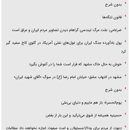
بدون شرح
قانون تنگه‌ها
ضرغامی: علت مرگ لیندسی گراهام دیدن تصاویر مردم ایران و عراق است
پول بادآورده جنگ ایران برای غول‌های نفتی آمریکا، در گلوی کاخ سفید گیر
کرد
خوش به حال خاک مشهد که قرار است شما را در آغوش بگیرد
مشهد در التهاب عشق؛ خیابان امام رضا (ع) در سوگِ «آقای شهید ایران»
بدون شرح
یوم‌الحسرة؛ باز هم ماییم و دنیای بی‌علی
حسینیه همیشه از شوق می‌ترکید و این بار از بغض
دعوت از مردم برای وداع/مسئولان و امت مبعوث اجازه نخواهند داد مطالبات