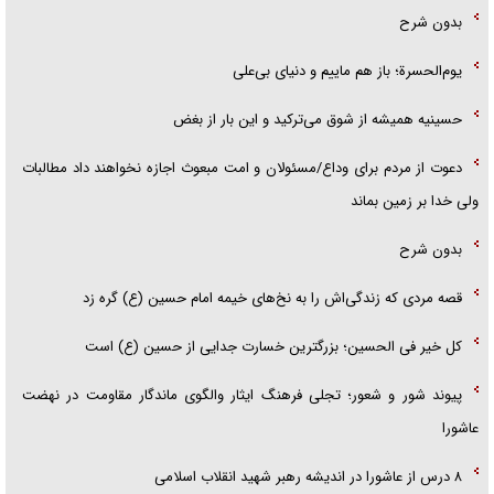
بدون شرح
یوم‌الحسرة؛ باز هم ماییم و دنیای بی‌علی
حسینیه همیشه از شوق می‌ترکید و این بار از بغض
دعوت از مردم برای وداع/مسئولان و امت مبعوث اجازه نخواهند داد مطالبات
ولی خدا بر زمین بماند
بدون شرح
قصه مردی که زندگی‌اش را به نخ‌های خیمه امام حسین (ع) گره زد
کل خیر فی الحسین؛ بزرگترین خسارت جدایی از حسین (ع) است
پیوند شور و شعور؛ تجلی فرهنگ ایثار والگوی ماندگار مقاومت در نهضت
عاشورا
۸ درس از عاشورا در اندیشه رهبر شهید انقلاب اسلامی