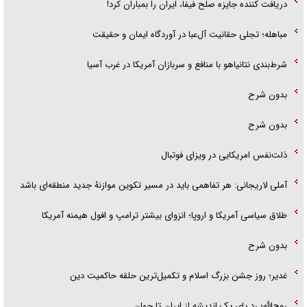
دریافت کننده جایزه صلح فیفا، ایران را بمباران کرد!
مباهله؛ تجلی حقانیت آل‌عبا در آوردگاه ایمان و حقیقت
شرط‌بندی نتانیاهو با منافع و سربازان آمریکا در غرب آسیا
بدون شرح
بدون شرح
ذلت‌نفس امریکایی در ویزای فوتبال
آملی لاریجانی: هر تفاهمی باید در مسیر تکوین موازنۀ جدید منطقه‌ای باشد
طلاق سیاسی آمریکا و اروپا؛ انزوای بیشتر ترامپ و افول هیمنه آمریکا
بدون شرح
غدیر؛ روز جشن بزرگ اسلام و تکمیل‌ترین حلقه حاکمیت دین
روح‌الله؛ رد پای یک اندیشه از ایران تا جهان