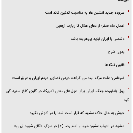
سروده جدید افشین علا به مناسبت تدفین قائد امت
اعمال ماه صفر؛ از دعای هلال تا زیارت اربعین
دشمنی با ایران نباید بی‌هزینه باشد
بدون شرح
قانون تنگه‌ها
ضرغامی: علت مرگ لیندسی گراهام دیدن تصاویر مردم ایران و عراق است
پول بادآورده جنگ ایران برای غول‌های نفتی آمریکا، در گلوی کاخ سفید گیر
کرد
خوش به حال خاک مشهد که قرار است شما را در آغوش بگیرد
مشهد در التهاب عشق؛ خیابان امام رضا (ع) در سوگِ «آقای شهید ایران»