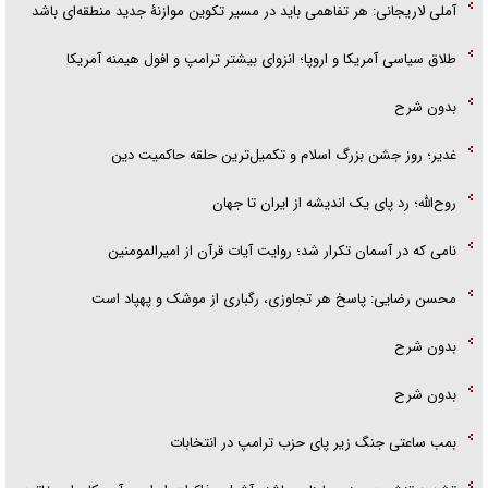
آملی لاریجانی: هر تفاهمی باید در مسیر تکوین موازنۀ جدید منطقه‌ای باشد
طلاق سیاسی آمریکا و اروپا؛ انزوای بیشتر ترامپ و افول هیمنه آمریکا
بدون شرح
غدیر؛ روز جشن بزرگ اسلام و تکمیل‌ترین حلقه حاکمیت دین
روح‌الله؛ رد پای یک اندیشه از ایران تا جهان
نامی که در آسمان تکرار شد؛ روایت آیات قرآن از امیرالمومنین
محسن رضایی: پاسخ هر تجاوزی، رگباری از موشک و پهپاد است
بدون شرح
بدون شرح
بمب ساعتی جنگ زیر پای حزب ترام‍پ در انتخابات