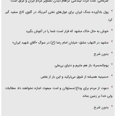
ضرغامی: علت مرگ لیندسی گراهام دیدن تصاویر مردم ایران و عراق است
پول بادآورده جنگ ایران برای غول‌های نفتی آمریکا، در گلوی کاخ سفید گیر
کرد
خوش به حال خاک مشهد که قرار است شما را در آغوش بگیرد
مشهد در التهاب عشق؛ خیابان امام رضا (ع) در سوگِ «آقای شهید ایران»
بدون شرح
یوم‌الحسرة؛ باز هم ماییم و دنیای بی‌علی
حسینیه همیشه از شوق می‌ترکید و این بار از بغض
دعوت از مردم برای وداع/مسئولان و امت مبعوث اجازه نخواهند داد مطالبات
ولی خدا بر زمین بماند
بدون شرح