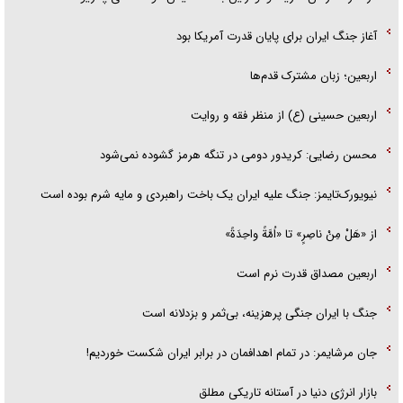
آغاز جنگ ایران برای پایان قدرت آمریکا بود
اربعین؛ زبان مشترک قدم‌ها
اربعین حسینی (ع) از منظر فقه و روایت
محسن رضایی: کریدور دومی در تنگه هرمز گشوده نمی‌شود
نیویورک‌تایمز: جنگ علیه ایران یک باخت راهبردی و مایه شرم بوده است
از «هَلْ مِنْ ناصِرٍ» تا «اُمَّةً واحِدَةً»
اربعین مصداق قدرت نرم است
جنگ با ایران جنگی پرهزینه، بی‌ثمر و بزدلانه است
جان مرشایمر: در تمام اهدافمان در برابر ایران شکست خوردیم!
بازار انرژی دنیا در آستانه تاریکی مطلق