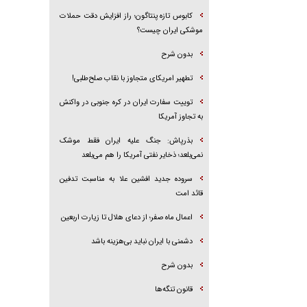
کابوس تازه پنتاگون؛ راز افزایش دقت حملات
موشکی ایران چیست؟
بدون شرح
تطهیر امریکای متجاوز با نقاب صلح‌طلبی!
توییت سفارت ایران در کره جنوبی در واکنش
به تجاوز آمریکا
بذرپاش: ‏جنگ علیه ایران فقط موشک
نمی‌بلعد؛ ذخایر نفتی آمریکا را هم می‌بلعد
سروده جدید افشین علا به مناسبت تدفین
قائد امت
اعمال ماه صفر؛ از دعای هلال تا زیارت اربعین
دشمنی با ایران نباید بی‌هزینه باشد
بدون شرح
قانون تنگه‌ها