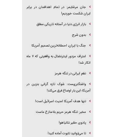
جان مرشایمر: در تمام اهدافمان در برابر
ایران شکست خوردیم!
بازار انرژی دنیا در آستانه تاریکی مطلق
بدون شرح
جنگ با ایران، احمقانه‌ترین تصمیم آمریکا
اعتراف مزدور اینترنشنال به واقعیتی که ۷ ماه
انکار شد!
نظم ایرانی در تنگه هرمز
واشنگتن‌پست: شوک تازه گرانی بنزین در
آمریکا؛ این بار اوضاع فرق می‌کند!
تنها هدف آمریکا امنیت اسرائیل است!
مخبر: تنگه هرمز حریم بلامنازع ماست
پادوی حقیر نتانیاهو!
تا می‌توانید تابوت آماده کنید!