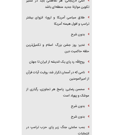
آملی لاریجانی: هر تفاهمی باید در مسیر
تکوین موازنۀ جدید منطقه‌ای باشد
طلاق سیاسی آمریکا و اروپا؛ انزوای بیشتر
ترامپ و افول هیمنه آمریکا
بدون شرح
غدیر؛ روز جشن بزرگ اسلام و تکمیل‌ترین
حلقه حاکمیت دین
روح‌الله؛ رد پای یک اندیشه از ایران تا جهان
نامی که در آسمان تکرار شد؛ روایت آیات قرآن
از امیرالمومنین
محسن رضایی: پاسخ هر تجاوزی، رگباری از
موشک و پهپاد است
بدون شرح
بدون شرح
بمب ساعتی جنگ زیر پای حزب ترام‍پ در
انتخابات