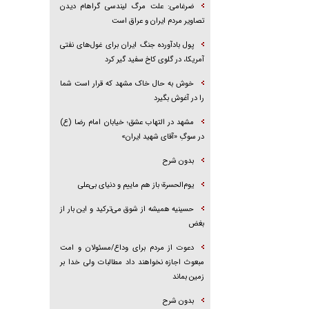
ضرغامی: علت مرگ لیندسی گراهام دیدن
تصاویر مردم ایران و عراق است
پول بادآورده جنگ ایران برای غول‌های نفتی
آمریکا، در گلوی کاخ سفید گیر کرد
خوش به حال خاک مشهد که قرار است شما
را در آغوش بگیرد
مشهد در التهاب عشق؛ خیابان امام رضا (ع)
در سوگِ «آقای شهید ایران»
بدون شرح
یوم‌الحسرة؛ باز هم ماییم و دنیای بی‌علی
حسینیه همیشه از شوق می‌ترکید و این بار از
بغض
دعوت از مردم برای وداع/مسئولان و امت
مبعوث اجازه نخواهند داد مطالبات ولی خدا بر
زمین بماند
بدون شرح