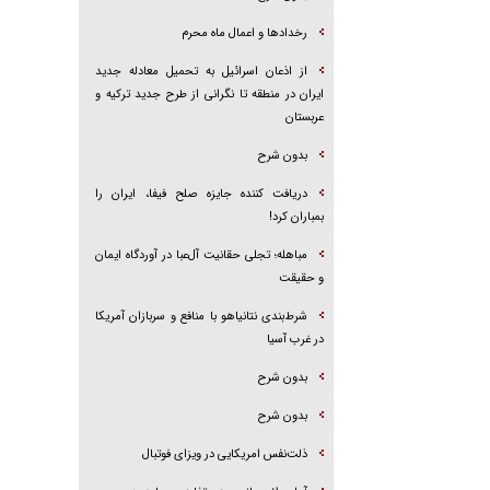
رخداد‌ها و اعمال ماه محرم
از اذعان اسرائیل به تحمیل معادله جدید
ایران در منطقه تا نگرانی از طرح جدید ترکیه و
عربستان
بدون شرح
دریافت کننده جایزه صلح فیفا، ایران را
بمباران کرد!
مباهله؛ تجلی حقانیت آل‌عبا در آوردگاه ایمان
و حقیقت
شرط‌بندی نتانیاهو با منافع و سربازان آمریکا
در غرب آسیا
بدون شرح
بدون شرح
ذلت‌نفس امریکایی در ویزای فوتبال