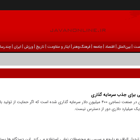
|
|
|
|
|
|
|
|
|
ست
بين‌الملل
اقتصاد
جامعه
فرهنگ‌و‌هنر
ایثار و مقاومت
تاریخ
ورزش
ايران
چندرسان
 برای جذب سرمایه گذاری
دبیر انجمن صنایع نساجی ایران گفت: اکنون در صنعت نساجی ۴۰۰ میلیون دلار سرمایه گذاری شده است که اگر حم
 یک میلیارد دلاری دور از دسترس نیست.
دیل الیاف به پارچه و سپس به محصولات نهایی استفاده می کند. این دستگاه ها بسته 