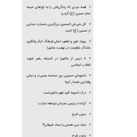
قصه مردی که زندگی‌اش را به نخ‌های خیمه
امام حسین (ع) گره زد
کل خیر فی الحسین؛ بزرگترین خسارت جدایی
از حسین (ع) است
پیوند شور و شعور؛ تجلی فرهنگ ایثار والگوی
ماندگار مقاومت در نهضت عاشورا
۸ درس از عاشورا در اندیشه رهبر شهید
انقلاب اسلامی
تاسوعای حسینی؛ روز حماسه، بصیرت و تجلی
وفاداری علمدار کربلا
درک تاسوعا کلید فهم عاشوراست
کرامات رئیس سازمان توسعه تجارت
بدون شرح
عماد دین هستی یا عماد شیطان؟!
بدون شرح