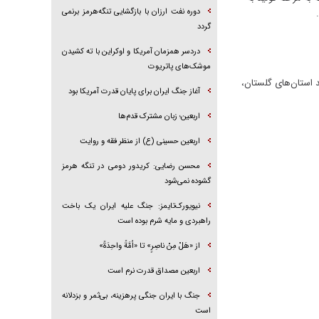
دوره نفت ارزان با بازگشایی تنگه‌هرمز برنمی
گردد
دردسر همزمان آمریکا و اوکراین با ته کشیدن
موشک‌های پاتریوت
 استان‌های گلستان،
آغاز جنگ ایران برای پایان قدرت آمریکا بود
اربعین؛ زبان مشترک قدم‌ها
اربعین حسینی (ع) از منظر فقه و روایت
محسن رضایی: کریدور دومی در تنگه هرمز
گشوده نمی‌شود
نیویورک‌تایمز: جنگ علیه ایران یک باخت
راهبردی و مایه شرم بوده است
از «هَلْ مِنْ ناصِرٍ» تا «اُمَّةً واحِدَةً»
اربعین مصداق قدرت نرم است
جنگ با ایران جنگی پرهزینه، بی‌ثمر و بزدلانه
است