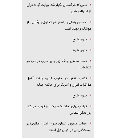
نامی که در آسمان تکرار شد؛ روایت آیات قرآن
از امیرالمومنین
محسن رضایی: پاسخ هر تجاوزی، رگباری از
موشک و پهپاد است
بدون شرح
بدون شرح
بمب ساعتی جنگ زیر پای حزب ترام‍پ در
انتخابات
تشدید تنش در جنوب لبنان؛ پاشنه آشیل
مذاکرات ایران و آمریکا برای خاتمه جنگ
بدون شرح
ترامپ برای نجات خود یک روز تهدید می‌کند؛
روز دیگر التماس
حیات معنوی انسان بدون ایثار امکان‌پذیر
نیست/قربانی در ادیان قبل اسلام