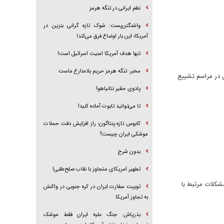
نظم ایرانی در تنگه هرمز
واشنگتن‌پست: شوک تازه گرانی بنزین در
آمریکا؛ این بار اوضاع فرق می‌کند!
تنها هدف آمریکا امنیت اسرائیل است!
مخبر: تنگه هرمز حریم بلامنازع ماست
ن در مراسم تشییع
پادوی حقیر نتانیاهو!
تا می‌توانید تابوت آماده کنید!
کابوس تازه پنتاگون؛ راز افزایش دقت حملات
موشکی ایران چیست؟
بدون شرح
تطهیر امریکای متجاوز با نقاب صلح‌طلبی!
شکلات مرتبط با
توییت سفارت ایران در کره جنوبی در واکنش
به تجاوز آمریکا
بذرپاش: ‏جنگ علیه ایران فقط موشک