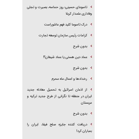
تاسوعای حسینی؛ روز حماسه، بصیرت و تجلی
وفاداری علمدار کربلا
درک تاسوعا کلید فهم عاشوراست
کرامات رئیس سازمان توسعه تجارت
بدون شرح
عماد دین هستی یا عماد شیطان؟!
بدون شرح
رخداد‌ها و اعمال ماه محرم
از اذعان اسرائیل به تحمیل معادله جدید
ایران در منطقه تا نگرانی از طرح جدید ترکیه و
عربستان
بدون شرح
دریافت کننده جایزه صلح فیفا، ایران را
بمباران کرد!