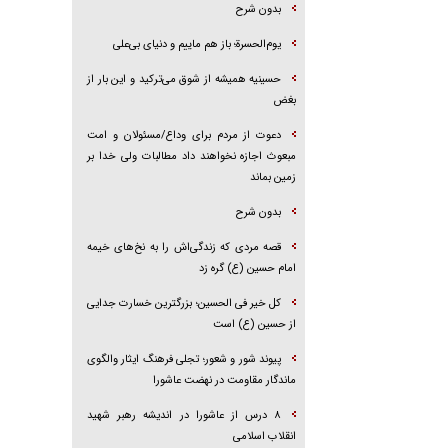
بدون شرح
یوم‌الحسرة؛ باز هم ماییم و دنیای بی‌علی
حسینیه همیشه از شوق می‌ترکید و این بار از
بغض
دعوت از مردم برای وداع/مسئولان و امت
مبعوث اجازه نخواهند داد مطالبات ولی خدا بر
زمین بماند
بدون شرح
قصه مردی که زندگی‌اش را به نخ‌های خیمه
امام حسین (ع) گره زد
کل خیر فی الحسین؛ بزرگترین خسارت جدایی
از حسین (ع) است
پیوند شور و شعور؛ تجلی فرهنگ ایثار والگوی
ماندگار مقاومت در نهضت عاشورا
۸ درس از عاشورا در اندیشه رهبر شهید
انقلاب اسلامی