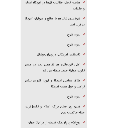
مباهله؛ تجلی حقانیت آل‌عبا در آوردگاه ایمان
و حقیقت
شرط‌بندی نتانیاهو با منافع و سربازان آمریکا
در غرب آسیا
بدون شرح
بدون شرح
ذلت‌نفس امریکایی در ویزای فوتبال
آملی لاریجانی: هر تفاهمی باید در مسیر
تکوین موازنۀ جدید منطقه‌ای باشد
طلاق سیاسی آمریکا و اروپا؛ انزوای بیشتر
ترامپ و افول هیمنه آمریکا
بدون شرح
غدیر؛ روز جشن بزرگ اسلام و تکمیل‌ترین
حلقه حاکمیت دین
روح‌الله؛ رد پای یک اندیشه از ایران تا جهان