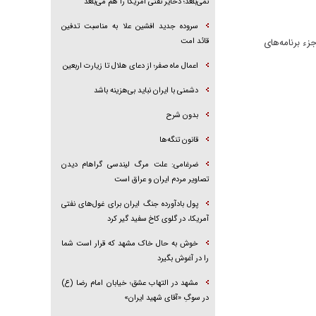
نمی‌بلعد؛ ذخایر نفتی آمریکا را هم می‌بلعد
سروده جدید افشین علا به مناسبت تدفین
زء برنامه‌های
قائد امت
اعمال ماه صفر؛ از دعای هلال تا زیارت اربعین
دشمنی با ایران نباید بی‌هزینه باشد
بدون شرح
قانون تنگه‌ها
ضرغامی: علت مرگ لیندسی گراهام دیدن
تصاویر مردم ایران و عراق است
پول بادآورده جنگ ایران برای غول‌های نفتی
آمریکا، در گلوی کاخ سفید گیر کرد
خوش به حال خاک مشهد که قرار است شما
را در آغوش بگیرد
مشهد در التهاب عشق؛ خیابان امام رضا (ع)
در سوگِ «آقای شهید ایران»