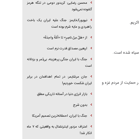
محسن رضایی: کریدور دومی در تنگه هرمز
گشوده نمی‌شود
نیویورک‌تایمز: جنگ علیه ایران یک باخت
کریم.
راهبردی و مایه شرم بوده است
از «هَلْ مِنْ ناصِرٍ» تا «اُمَّةً واحِدَةً»
اربعین مصداق قدرت نرم است
 سیاه شده است.
جنگ با ایران جنگی پرهزینه، بی‌ثمر و بزدلانه
است
جان مرشایمر: در تمام اهدافمان در برابر
ر حمایت از مردم غزه و
ایران شکست خوردیم!
بازار انرژی دنیا در آستانه تاریکی مطلق
بدون شرح
جنگ با ایران، احمقانه‌ترین تصمیم آمریکا
اعتراف مزدور اینترنشنال به واقعیتی که ۷ ماه
انکار شد!