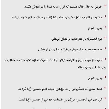
خوش به حال خاک مشهد که قرار است شما را در آغوش بگیرد
مشهد در التهاب عشق؛ خیابان امام رضا (ع) در سوگِ «آقای شهید ایران»
بدون شرح
یوم‌الحسرة؛ باز هم ماییم و دنیای بی‌علی
حسینیه همیشه از شوق می‌ترکید و این بار از بغض
دعوت از مردم برای وداع/مسئولان و امت مبعوث اجازه نخواهند داد مطالبات
ولی خدا بر زمین بماند
بدون شرح
قصه مردی که زندگی‌اش را به نخ‌های خیمه امام حسین (ع) گره زد
کل خیر فی الحسین؛ بزرگترین خسارت جدایی از حسین (ع) است