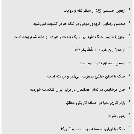
اربعین حسینی (ع) از منظر فقه و روایت
محسن رضایی: کریدور دومی در تنگه هرمز گشوده نمی‌شود
نیویورک‌تایمز: جنگ علیه ایران یک باخت راهبردی و مایه شرم بوده است
از «هَلْ مِنْ ناصِرٍ» تا «اُمَّةً واحِدَةً»
اربعین مصداق قدرت نرم است
جنگ با ایران جنگی پرهزینه، بی‌ثمر و بزدلانه است
جان مرشایمر: در تمام اهدافمان در برابر ایران شکست خوردیم!
بازار انرژی دنیا در آستانه تاریکی مطلق
بدون شرح
جنگ با ایران، احمقانه‌ترین تصمیم آمریکا