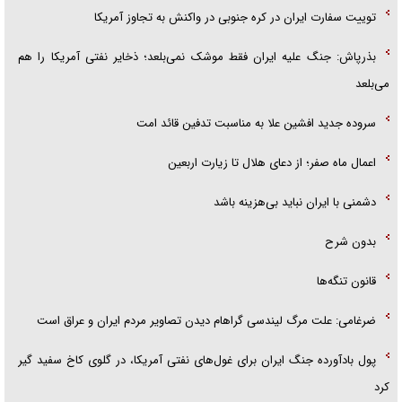
توییت سفارت ایران در کره جنوبی در واکنش به تجاوز آمریکا
بذرپاش: ‏جنگ علیه ایران فقط موشک نمی‌بلعد؛ ذخایر نفتی آمریکا را هم
می‌بلعد
سروده جدید افشین علا به مناسبت تدفین قائد امت
اعمال ماه صفر؛ از دعای هلال تا زیارت اربعین
دشمنی با ایران نباید بی‌هزینه باشد
بدون شرح
قانون تنگه‌ها
ضرغامی: علت مرگ لیندسی گراهام دیدن تصاویر مردم ایران و عراق است
پول بادآورده جنگ ایران برای غول‌های نفتی آمریکا، در گلوی کاخ سفید گیر
کرد