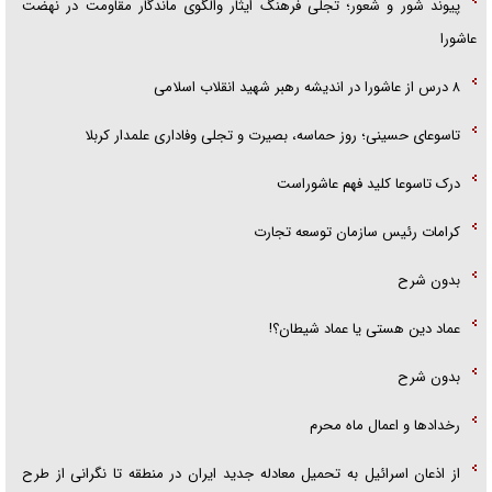
پیوند شور و شعور؛ تجلی فرهنگ ایثار والگوی ماندگار مقاومت در نهضت
عاشورا
۸ درس از عاشورا در اندیشه رهبر شهید انقلاب اسلامی
تاسوعای حسینی؛ روز حماسه، بصیرت و تجلی وفاداری علمدار کربلا
درک تاسوعا کلید فهم عاشوراست
کرامات رئیس سازمان توسعه تجارت
بدون شرح
عماد دین هستی یا عماد شیطان؟!
بدون شرح
رخداد‌ها و اعمال ماه محرم
از اذعان اسرائیل به تحمیل معادله جدید ایران در منطقه تا نگرانی از طرح