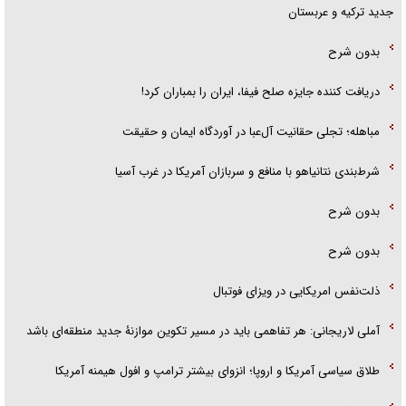
جدید ترکیه و عربستان
بدون شرح
دریافت کننده جایزه صلح فیفا، ایران را بمباران کرد!
مباهله؛ تجلی حقانیت آل‌عبا در آوردگاه ایمان و حقیقت
شرط‌بندی نتانیاهو با منافع و سربازان آمریکا در غرب آسیا
بدون شرح
بدون شرح
ذلت‌نفس امریکایی در ویزای فوتبال
آملی لاریجانی: هر تفاهمی باید در مسیر تکوین موازنۀ جدید منطقه‌ای باشد
طلاق سیاسی آمریکا و اروپا؛ انزوای بیشتر ترامپ و افول هیمنه آمریکا