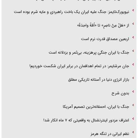
نیویورک‌تایمز: جنگ علیه ایران یک باخت راهبردی و مایه شرم بوده است
از «هَلْ مِنْ ناصِرٍ» تا «اُمَّةً واحِدَةً»
اربعین مصداق قدرت نرم است
جنگ با ایران جنگی پرهزینه، بی‌ثمر و بزدلانه است
جان مرشایمر: در تمام اهدافمان در برابر ایران شکست خوردیم!
بازار انرژی دنیا در آستانه تاریکی مطلق
بدون شرح
جنگ با ایران، احمقانه‌ترین تصمیم آمریکا
اعتراف مزدور اینترنشنال به واقعیتی که ۷ ماه انکار شد!
نظم ایرانی در تنگه هرمز