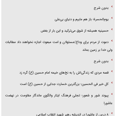
بدون شرح
یوم‌الحسرة؛ باز هم ماییم و دنیای بی‌علی
حسینیه همیشه از شوق می‌ترکید و این بار از بغض
دعوت از مردم برای وداع/مسئولان و امت مبعوث اجازه نخواهند داد مطالبات
ولی خدا بر زمین بماند
بدون شرح
قصه مردی که زندگی‌اش را به نخ‌های خیمه امام حسین (ع) گره زد
کل خیر فی الحسین؛ بزرگترین خسارت جدایی از حسین (ع) است
پیوند شور و شعور؛ تجلی فرهنگ ایثار والگوی ماندگار مقاومت در نهضت
عاشورا
۸ درس از عاشورا در اندیشه رهبر شهید انقلاب اسلامی