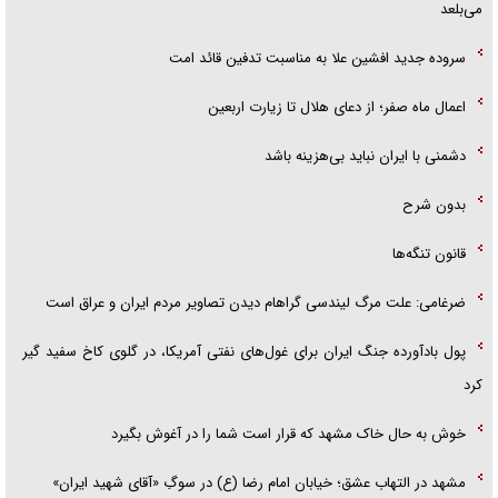
می‌بلعد
سروده جدید افشین علا به مناسبت تدفین قائد امت
اعمال ماه صفر؛ از دعای هلال تا زیارت اربعین
دشمنی با ایران نباید بی‌هزینه باشد
بدون شرح
قانون تنگه‌ها
ضرغامی: علت مرگ لیندسی گراهام دیدن تصاویر مردم ایران و عراق است
پول بادآورده جنگ ایران برای غول‌های نفتی آمریکا، در گلوی کاخ سفید گیر
کرد
خوش به حال خاک مشهد که قرار است شما را در آغوش بگیرد
مشهد در التهاب عشق؛ خیابان امام رضا (ع) در سوگِ «آقای شهید ایران»