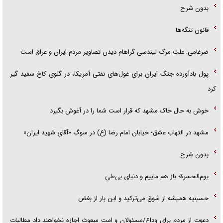
بدون شرح
قانون تنگه‌ها
ضرغامی: علت مرگ لیندسی گراهام دیدن تصاویر مردم ایران و عراق است
پول بادآورده جنگ ایران برای غول‌های نفتی آمریکا، در گلوی کاخ سفید گیر
کرد
خوش به حال خاک مشهد که قرار است شما را در آغوش بگیرد
مشهد در التهاب عشق؛ خیابان امام رضا (ع) در سوگِ «آقای شهید ایران»
بدون شرح
یوم‌الحسرة؛ باز هم ماییم و دنیای بی‌علی
حسینیه همیشه از شوق می‌ترکید و این بار از بغض
دعوت از مردم برای وداع/مسئولان و امت مبعوث اجازه نخواهند داد مطالبات