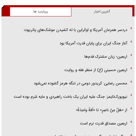
آخرین اخبار
پربازدید ها
دردسر همزمان آمریکا و اوکراین با ته کشیدن موشک‌های پاتریوت
آغاز جنگ ایران برای پایان قدرت آمریکا بود
اربعین؛ زبان مشترک قدم‌ها
اربعین حسینی (ع) از منظر فقه و روایت
محسن رضایی: کریدور دومی در تنگه هرمز گشوده نمی‌شود
نیویورک‌تایمز: جنگ علیه ایران یک باخت راهبردی و مایه شرم بوده است
از «هَلْ مِنْ ناصِرٍ» تا «اُمَّةً واحِدَةً»
اربعین مصداق قدرت نرم است