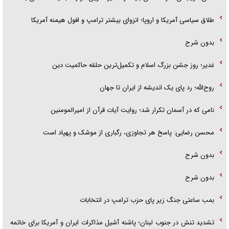
طلاق سیاسی آمریکا و اروپا؛ انزوای بیشتر ترامپ و افول هیمنه آمریکا
بدون شرح
غدیر؛ روز جشن بزرگ اسلام و تکمیل‌ترین حلقه حاکمیت دین
روح‌الله؛ رد پای یک اندیشه از ایران تا جهان
نامی که در آسمان تکرار شد؛ روایت آیات قرآن از امیرالمومنین
محسن رضایی: پاسخ هر تجاوزی، رگباری از موشک و پهپاد است
بدون شرح
بدون شرح
بمب ساعتی جنگ زیر پای حزب ترام‍پ در انتخابات
تشدید تنش در جنوب لبنان؛ پاشنه آشیل مذاکرات ایران و آمریکا برای خاتمه