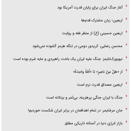
آغاز جنگ ایران برای پایان قدرت آمریکا بود
اربعین؛ زبان مشترک قدم‌ها
اربعین حسینی (ع) از منظر فقه و روایت
محسن رضایی: کریدور دومی در تنگه هرمز گشوده نمی‌شود
نیویورک‌تایمز: جنگ علیه ایران یک باخت راهبردی و مایه شرم بوده است
از «هَلْ مِنْ ناصِرٍ» تا «اُمَّةً واحِدَةً»
اربعین مصداق قدرت نرم است
جنگ با ایران جنگی پرهزینه، بی‌ثمر و بزدلانه است
جان مرشایمر: در تمام اهدافمان در برابر ایران شکست خوردیم!
بازار انرژی دنیا در آستانه تاریکی مطلق