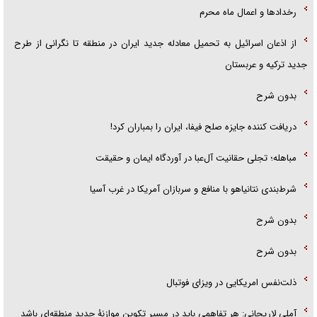
رخداد‌ها و اعمال ماه محرم
از اذعان اسرائیل به تحمیل معادله جدید ایران در منطقه تا نگرانی از طرح
جدید ترکیه و عربستان
بدون شرح
دریافت کننده جایزه صلح فیفا، ایران را بمباران کرد!
مباهله؛ تجلی حقانیت آل‌عبا در آوردگاه ایمان و حقیقت
شرط‌بندی نتانیاهو با منافع و سربازان آمریکا در غرب آسیا
بدون شرح
بدون شرح
ذلت‌نفس امریکایی در ویزای فوتبال
آملی لاریجانی: هر تفاهمی باید در مسیر تکوین موازنۀ جدید منطقه‌ای باشد