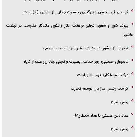
کل خیر فی الحسین؛ بزرگترین خسارت جدایی از حسین (ع) است
پیوند شور و شعور؛ تجلی فرهنگ ایثار والگوی ماندگار مقاومت در نهضت
عاشورا
۸ درس از عاشورا در اندیشه رهبر شهید انقلاب اسلامی
تاسوعای حسینی؛ روز حماسه، بصیرت و تجلی وفاداری علمدار کربلا
درک تاسوعا کلید فهم عاشوراست
کرامات رئیس سازمان توسعه تجارت
بدون شرح
عماد دین هستی یا عماد شیطان؟!
بدون شرح