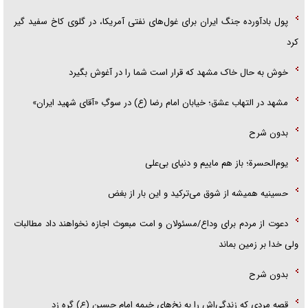
پول بادآورده جنگ ایران برای غول‌های نفتی آمریکا، در گلوی کاخ سفید گیر
کرد
خوش به حال خاک مشهد که قرار است شما را در آغوش بگیرد
مشهد در التهاب عشق؛ خیابان امام رضا (ع) در سوگِ «آقای شهید ایران»
بدون شرح
یوم‌الحسرة؛ باز هم ماییم و دنیای بی‌علی
حسینیه همیشه از شوق می‌ترکید و این بار از بغض
دعوت از مردم برای وداع/مسئولان و امت مبعوث اجازه نخواهند داد مطالبات
ولی خدا بر زمین بماند
بدون شرح
قصه مردی که زندگی‌اش را به نخ‌های خیمه امام حسین (ع) گره زد