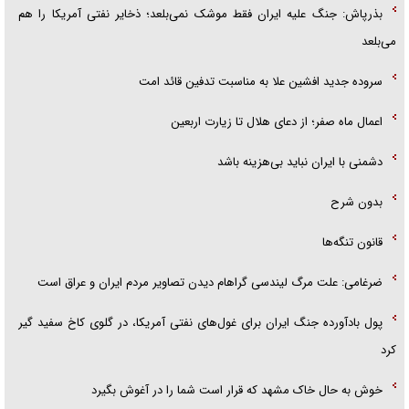
بذرپاش: ‏جنگ علیه ایران فقط موشک نمی‌بلعد؛ ذخایر نفتی آمریکا را هم
می‌بلعد
سروده جدید افشین علا به مناسبت تدفین قائد امت
اعمال ماه صفر؛ از دعای هلال تا زیارت اربعین
دشمنی با ایران نباید بی‌هزینه باشد
بدون شرح
قانون تنگه‌ها
ضرغامی: علت مرگ لیندسی گراهام دیدن تصاویر مردم ایران و عراق است
پول بادآورده جنگ ایران برای غول‌های نفتی آمریکا، در گلوی کاخ سفید گیر
کرد
خوش به حال خاک مشهد که قرار است شما را در آغوش بگیرد