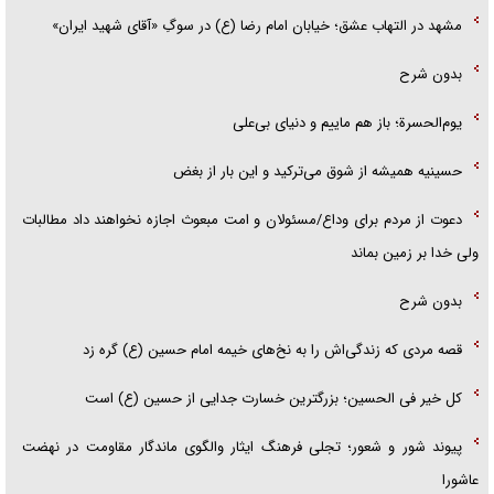
مشهد در التهاب عشق؛ خیابان امام رضا (ع) در سوگِ «آقای شهید ایران»
بدون شرح
یوم‌الحسرة؛ باز هم ماییم و دنیای بی‌علی
حسینیه همیشه از شوق می‌ترکید و این بار از بغض
دعوت از مردم برای وداع/مسئولان و امت مبعوث اجازه نخواهند داد مطالبات
ولی خدا بر زمین بماند
بدون شرح
قصه مردی که زندگی‌اش را به نخ‌های خیمه امام حسین (ع) گره زد
کل خیر فی الحسین؛ بزرگترین خسارت جدایی از حسین (ع) است
پیوند شور و شعور؛ تجلی فرهنگ ایثار والگوی ماندگار مقاومت در نهضت
عاشورا