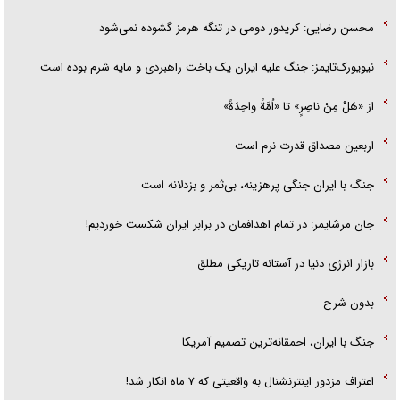
محسن رضایی: کریدور دومی در تنگه هرمز گشوده نمی‌شود
نیویورک‌تایمز: جنگ علیه ایران یک باخت راهبردی و مایه شرم بوده است
از «هَلْ مِنْ ناصِرٍ» تا «اُمَّةً واحِدَةً»
اربعین مصداق قدرت نرم است
جنگ با ایران جنگی پرهزینه، بی‌ثمر و بزدلانه است
جان مرشایمر: در تمام اهدافمان در برابر ایران شکست خوردیم!
بازار انرژی دنیا در آستانه تاریکی مطلق
بدون شرح
جنگ با ایران، احمقانه‌ترین تصمیم آمریکا
اعتراف مزدور اینترنشنال به واقعیتی که ۷ ماه انکار شد!