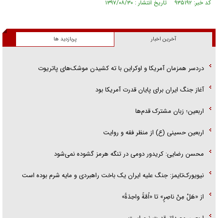
کد خبر: ۹۳۵۱۹۲ تاریخ انتشار : ۱۳۹۷/۰۸/۳۰
آخرین اخبار
پربازدید ها
دردسر همزمان آمریکا و اوکراین با ته کشیدن موشک‌های پاتریوت
آغاز جنگ ایران برای پایان قدرت آمریکا بود
اربعین؛ زبان مشترک قدم‌ها
اربعین حسینی (ع) از منظر فقه و روایت
محسن رضایی: کریدور دومی در تنگه هرمز گشوده نمی‌شود
نیویورک‌تایمز: جنگ علیه ایران یک باخت راهبردی و مایه شرم بوده است
از «هَلْ مِنْ ناصِرٍ» تا «اُمَّةً واحِدَةً»