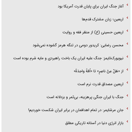
آغاز جنگ ایران برای پایان قدرت آمریکا بود
اربعین؛ زبان مشترک قدم‌ها
اربعین حسینی (ع) از منظر فقه و روایت
محسن رضایی: کریدور دومی در تنگه هرمز گشوده نمی‌شود
نیویورک‌تایمز: جنگ علیه ایران یک باخت راهبردی و مایه شرم بوده است
از «هَلْ مِنْ ناصِرٍ» تا «اُمَّةً واحِدَةً»
اربعین مصداق قدرت نرم است
جنگ با ایران جنگی پرهزینه، بی‌ثمر و بزدلانه است
جان مرشایمر: در تمام اهدافمان در برابر ایران شکست خوردیم!
بازار انرژی دنیا در آستانه تاریکی مطلق