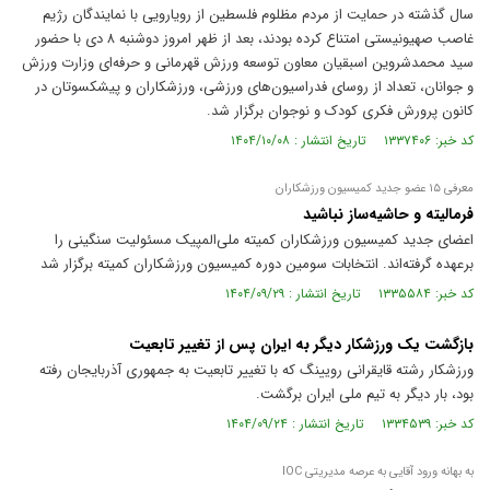
سال گذشته در حمایت از مردم مظلوم فلسطین از رویارویی با نمایندگان رژیم
غاصب صهیونیستی امتناع کرده بودند، بعد از ظهر امروز دوشنبه ۸ دی با حضور
سید محمدشروین اسبقیان معاون توسعه ورزش قهرمانی و حرفه‌ای وزارت ورزش
و جوانان، تعداد از روسای فدراسیون‌های ورزشی، ورزشکاران و پیشکسوتان در
کانون پرورش فکری کودک و نوجوان برگزار شد.
کد خبر: ۱۳۳۷۴۰۶ تاریخ انتشار : ۱۴۰۴/۱۰/۰۸
معرفی ۱۵ عضو جدید کمیسیون ورزشکاران
فرمالیته و حاشیه‌ساز نباشید
اعضای جدید کمیسیون ورزشکاران کمیته ملی‌المپیک مسئولیت سنگینی را
برعهده گرفته‌اند. انتخابات سومین دوره کمیسیون ورزشکاران کمیته برگزار شد
کد خبر: ۱۳۳۵۵۸۴ تاریخ انتشار : ۱۴۰۴/۰۹/۲۹
بازگشت یک ورزشکار دیگر به ایران پس از تغییر تابعیت
ورزشکار رشته قایقرانی رویینگ که با تغییر تابعیت به جمهوری آذربایجان رفته
بود، بار دیگر به تیم ملی ایران برگشت.
کد خبر: ۱۳۳۴۵۳۹ تاریخ انتشار : ۱۴۰۴/۰۹/۲۴
به بهانه ورود آقایی به عرصه مدیریتی IOC