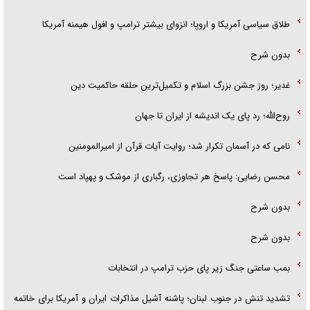
طلاق سیاسی آمریکا و اروپا؛ انزوای بیشتر ترامپ و افول هیمنه آمریکا
بدون شرح
غدیر؛ روز جشن بزرگ اسلام و تکمیل‌ترین حلقه حاکمیت دین
روح‌الله؛ رد پای یک اندیشه از ایران تا جهان
نامی که در آسمان تکرار شد؛ روایت آیات قرآن از امیرالمومنین
محسن رضایی: پاسخ هر تجاوزی، رگباری از موشک و پهپاد است
بدون شرح
بدون شرح
بمب ساعتی جنگ زیر پای حزب ترام‍پ در انتخابات
تشدید تنش در جنوب لبنان؛ پاشنه آشیل مذاکرات ایران و آمریکا برای خاتمه