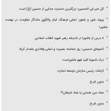
کل خیر فی الحسین؛ بزرگترین خسارت جدایی از حسین (ع) است
پیوند شور و شعور؛ تجلی فرهنگ ایثار والگوی ماندگار مقاومت در نهضت
عاشورا
۸ درس از عاشورا در اندیشه رهبر شهید انقلاب اسلامی
تاسوعای حسینی؛ روز حماسه، بصیرت و تجلی وفاداری علمدار کربلا
درک تاسوعا کلید فهم عاشوراست
کرامات رئیس سازمان توسعه تجارت
بدون شرح
عماد دین هستی یا عماد شیطان؟!
بدون شرح