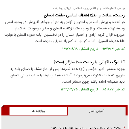
بررسی انسان‌شناسی در الگوی پایه اسلامی- ایرانی پیشرفت
رحمت، عبادت و ابتلا؛ اهداف اساسی خلقت انسان
در اعتقاد و بینش اسلامی، اختیار و آزادی به عنوان جواهر آفرینش در وجود آدمی
ودیعه نهاده شده‌اند و از وجوه متمایزکننده انسان و سایر موجودات به شمار
می‌رود؛ قرآن کریم آزادی و اختیار انسان را در نخستین آیات سوره انسان با عبارت
«انا هدیناه السبیل، اما شاکرا و، اما کفورا» معرفی نموده است
کد خبر: ۹۳۷۳۰۳ تاریخ انتشار : ۱۳۹۷/۰۹/۱۸
آیا مرگ ناگهانی با رحمت خدا سازگار است؟
وجود مقدس امیرالمؤمنان (ع) همه شب‌ها پس از نماز عشاء با صدای بلند به
طوری که همه بشنوند، می‌فرمودند: آماده باشید و بارها را ببندید؛ یعنی انسان
باید همیشه آماده باشد چون مسافر است.
کد خبر: ۶۵۱۸۷۲ تاریخ انتشار : ۱۳۹۳/۰۳/۲۵
آخرین اخبار
پربازدید ها
ولایتی: نیرو‌های خارجی باید منطقه را ترک کنند