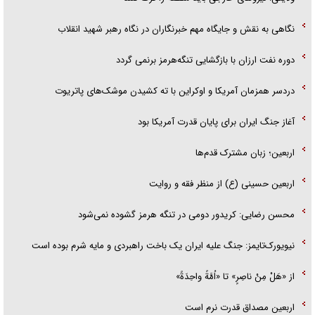
نگاهی به نقش و جایگاه مهم خبرنگاران در نگاه رهبر شهید انقلاب
دوره نفت ارزان با بازگشایی تنگه‌هرمز برنمی گردد
دردسر همزمان آمریکا و اوکراین با ته کشیدن موشک‌های پاتریوت
آغاز جنگ ایران برای پایان قدرت آمریکا بود
اربعین؛ زبان مشترک قدم‌ها
اربعین حسینی (ع) از منظر فقه و روایت
محسن رضایی: کریدور دومی در تنگه هرمز گشوده نمی‌شود
نیویورک‌تایمز: جنگ علیه ایران یک باخت راهبردی و مایه شرم بوده است
از «هَلْ مِنْ ناصِرٍ» تا «اُمَّةً واحِدَةً»
اربعین مصداق قدرت نرم است