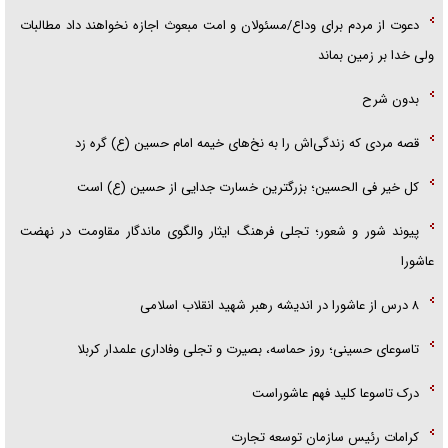
دعوت از مردم برای وداع/مسئولان و امت مبعوث اجازه نخواهند داد مطالبات
ولی خدا بر زمین بماند
بدون شرح
قصه مردی که زندگی‌اش را به نخ‌های خیمه امام حسین (ع) گره زد
کل خیر فی الحسین؛ بزرگترین خسارت جدایی از حسین (ع) است
پیوند شور و شعور؛ تجلی فرهنگ ایثار والگوی ماندگار مقاومت در نهضت
عاشورا
۸ درس از عاشورا در اندیشه رهبر شهید انقلاب اسلامی
تاسوعای حسینی؛ روز حماسه، بصیرت و تجلی وفاداری علمدار کربلا
درک تاسوعا کلید فهم عاشوراست
کرامات رئیس سازمان توسعه تجارت