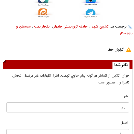
برچسب ها:
تشییع شهدا
،
حادثه تروریستی چابهار
،
انفجار بمب
،
سیستان و
بلوچستان
گزارش خطا
نظر شما
جوان آنلاين از انتشار هر گونه پيام حاوي تهمت، افترا، اظهارات غير مرتبط ، فحش،
ناسزا و... معذور است
نام
ایمیل