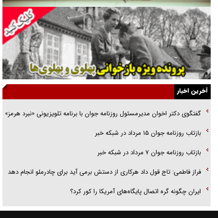
گفت‌وگو با همسر یکی از شهدای جنگ رمضان/ پیکر بی‌سر شهید را از
انگشت‌های پا شناسایی کردیم
نسلی که آنلاین الگو می‌گیرد
گفت‌وگو با آیت‌الله جاودان/ جفای مخالفان مکانت معنوی رهبر شهید را
ارتقا می‌داد
آخرین اخبار
راننده مست به قانون می‌خندد
گفتگوی دکتر اخوان مدیرمسئول روزنامه جوان با برنامه تلویزیونی «نبرد هرمز»
همه آقای دوربینی شده‌ایم!
بازتاب روزنامه جوان ۱۵ مرداد در شبکه خبر
قصه ناتمام سرویس مدارس
بازتاب روزنامه جوان ۷ مرداد در شبکه خبر
آیا مقاومت فلسطین خلع‌سلاح می‌شود؟
فراز فاطمی: تاج قول داد هرکاری از دستش برمی آید برای چادرملو انجام دهد
ایران چگونه گره اتصال پایگاه‌های آمریکا را کور کرد؟