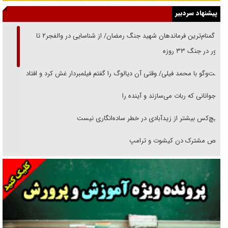
پیشنهاد سردبیر
از گمنام‌ترین فرماندهان شهید جنگ رمضان/ از شناسایی در والفجر۲ تا
حضور در جنگ ۳۳ روزه
گفت‌وگو با محمد فیلی/ وقتی آن دیالوگ را گفتم فیلمبردار غش کرد و افتاد
نوجوانانی که ربات می‌سازند و آینده را
هیچ‌کس بیشتر از زیدآبادی در خطر ساده‌انگاری نیست
رقص مشترک دن کیشوت و ترامپ
دنده دولت به واگذاری مسئله‌دار ایران‌خودرو/ خصوصی‌سازی یا انحصار؟
غریزه‌ی بقا و آقای باقی و رفقا
جراحی‌های زیبایی با مدرک فوق‌دیپلم! + گفت‌وگو با متهم