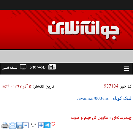
روزنامه جوان
نسخه اصلی
Toggle
navigation
کد خبر:
937184
تاریخ انتشار:
۱۶ آذر ۱۳۹۷ - ۱۸:۱۹
لینک کوتاه:
چندرسانه‌ای
عناوین کل فیلم و صوت
»