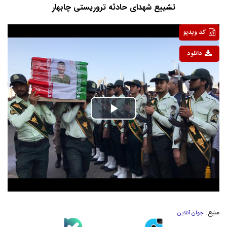
تشییع شهدای حادثه تروریستی چابهار
کد ویدیو
دانلود
Play
Video
منبع:
جوان آنلاین