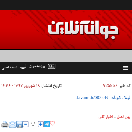
روزنامه جوان
نسخه اصلی
Toggle
navigation
کد خبر:
925857
تاریخ انتشار:
۱۸ شهريور ۱۳۹۷ - ۱۶:۳۶
لینک کوتاه:
بين‌الملل
اخبار كلی
»