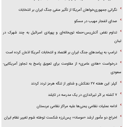
نگرانی جمهوری‌خواهان آمریکا از تأثیر منفی جنگ ایران بر انتخابات
صدای انفجار مهیب در مسکو
تداوم نقض آتش‌بس؛حمله توپخانه‌ای و پهپادی اسرائیل به چند شهرک در
لبنان
ترامپ به پیامدهای جنگ ایران بر اقتصاد و انتخابات آمریکا اذعان کرده است
درخواست «هادی عامری» از مقاومت برای تعویق پاسخ به تجاوز آمریکایی-
سعودی
کپلر: این هفته ۲۷ نفتکش و شناور از تنگه هرمز تردد کردند
۷ کشته بر اثر تیراندازی در یک مدرسه در تایلند
ادامه عملیات نظامی یمنی‌ها علیه مراکز نظامی عربستان
اخراج دو مأمور ارشد «موساد»؛ پس‌لرزه شکست توطئه شوم تغییر نظام ایران