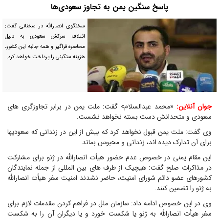
پاسخ سنگین یمن به تجاوز سعودی‌ها
سخنگوی انصارالله در سخنانی گفت:
ائتلاف سرکش سعودی به دلیل
محاصره فراگیر و همه جانبه این کشور،
هزینه سنگینی را پرداخت خواهد کرد.
جوان آنلاین:
«محمد عبدالسلام» گفت: ملت یمن در برابر تجاوزگری های
سعودی و متحدانش دست بسته نخواهد نشست.
وی گفت: ملت یمن قبول نخواهد کرد که بیش از این در زندانی که سعودیها
برای آن تدارک دیده اند، زندانی و محبوس بماند.
این مقام یمنی در خصوص عدم حضور هیأت انصارالله در ژنو برای مشارکت
در مذاکرات صلح گفت: هیچیک از طرف های بین المللی از جمله نمایندگان
کشورهای عضو دائم شورای امنیت، حاضر نشدند امنیت سفر هیأت انصارالله
به ژنو را تضمین کنند.
وی در این خصوص ادامه داد: سازمان ملل در فراهم کردن مقدمات لازم برای
سفر هیأت انصارالله به ژنو یا شکست خورد و یا دیگران آن را به شکست