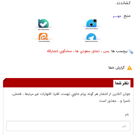
کشاندند.
منبع:
مهـــر
برچسب ها:
یمن
،
تجاوز سعودی ها
،
سخنگوی انصارالله
گزارش خطا
نظر شما
جوان آنلاين از انتشار هر گونه پيام حاوي تهمت، افترا، اظهارات غير مرتبط ، فحش،
ناسزا و... معذور است
نام