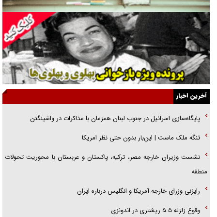
یهودی‌ها در ادبیات داستانی اروپا؛ از شکسپیر تا دیکنز
گفت‌وگو با خواهر یکی از شهدای جنگ رمضان/ خواهرم فرمانده جهادی و
اهل خدمت بی‌منت بود
جزئیات شکنجه‌هایم فراتر از آن است که در بیان بگنجد!
گزارش «جوان» از قوانین سخت‌گیرانه ۶ قاره در برابر یورش به پاسگاه‌های
آخرین اخبار
پلیس
پایگاه‌سازی اسرائیل در جنوب لبنان همزمان با مذاکرات در واشینگتن
تحلیل ابعاد پیام رهبر انقلاب به حزب‌الله/ مقاومت نقشه راه آینده غرب آسیا
تنگه ملک ماست | این‌بار بدون حتی نظر امریکا
گفت‌و‌گو اختصاصی با همسر فرمانده شهید حزب‌الله لبنان/ هر شبش شب
نشست وزیران خارجه مصر، ترکیه، پاکستان و عربستان با محوریت تحولات
قدر بود
منطقه
رایزنی وزرای خارجه آمریکا و انگلیس درباره ایران
وقوع زلزله ۵.۵ ریشتری در اندونزی