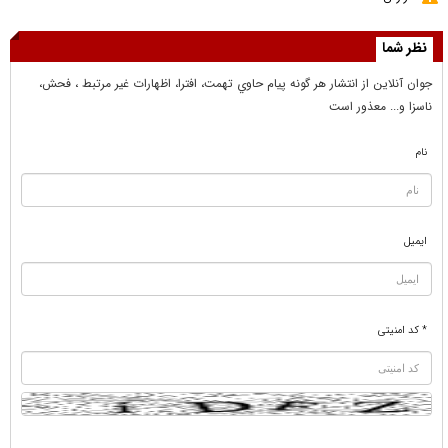
نظر شما
جوان آنلاين از انتشار هر گونه پيام حاوي تهمت، افترا، اظهارات غير مرتبط ، فحش،
ناسزا و... معذور است
نام
ایمیل
* کد امنیتی