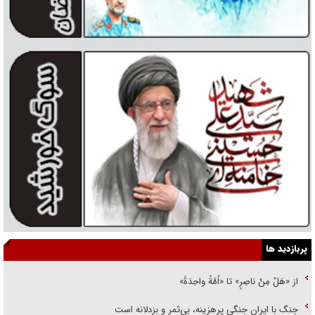
پربازدید ها
از «هَلْ مِنْ ناصِرٍ» تا «اُمَّةً واحِدَةً»
جنگ با ایران جنگی پرهزینه، بی‌ثمر و بزدلانه است