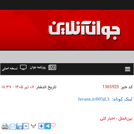
روزنامه جوان
نسخه اصلی
Toggle
navigation
کد خبر:
1365925
تاریخ انتشار:
۰۷ تير ۱۴۰۵ - ۱۸:۳۷
لینک کوتاه:
بين‌الملل
اخبار كلی
»