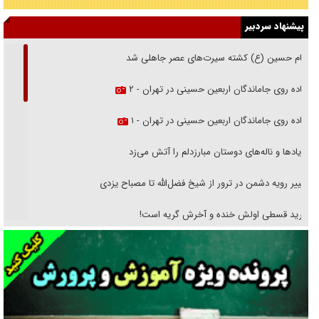
پیشنهاد سردبیر
امام حسین (ع) کشته سیرت‌های عصر جاهلی شد
پیاده روی جاماندگان اربعین حسینی در تهران - ۲
پیاده روی جاماندگان اربعین حسینی در تهران - ۱
فریاد‌ها و ناله‌های دوستان مبارزدلم را آتش می‌زد
تغییر رویه دشمن در ترور از شیخ فضل‌الله تا مصباح یزدی
خرید قسطی اولش خنده و آخرش گریه است!
فوتبال و آن «بالا»!
راهبرد غافلگیری با نسل جدید پهپاد‌ها
جنجال پزشکان تقلبی در صنعت زیبایی