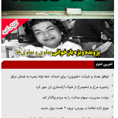
ارتقا می‌داد
راننده مست به قانون می‌خندد
همه آقای دوربینی شده‌ایم!
قصه ناتمام سرویس مدارس
آیا مقاومت فلسطین خلع‌سلاح می‌شود؟
الگوی وحدت‌آفرین در ادراک سیاست خارجی
آخرین اخبار
گفتگوی دکتر اخوان مدیرمسئول روزنامه جوان با برنامه تلویزیونی «نبرد
توافق بغداد و شرکت «شورون» برای احداث خط لوله بصره به شمال عراق
هرمز»
زنجیره مرغ و تخم‌مرغ از شوک آزادسازی ارز عبور کرد
امام حسین (ع) کشته سیرت‌های عصر جاهلی شد
دولت مدیریت سهام عدالت را به مردم واگذار کند
فریاد‌ها و ناله‌های دوستان مبارزدلم را آتش می‌زد
موج تازه تقاضا در بورس؛ ورود ۹ همت پول جدید