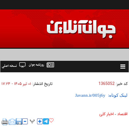
روزنامه جوان
نسخه اصلی
Toggle
navigation
کد خبر:
1365052
تاریخ انتشار:
۰۱ تير ۱۴۰۵ - ۱۷:۲۴
لینک کوتاه:
اقتصاد
اخبار کلی
»