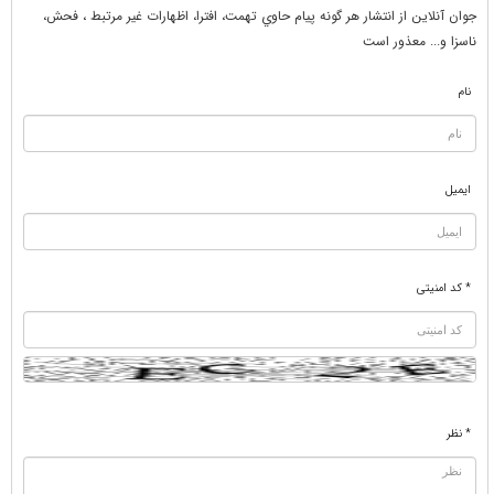
جوان آنلاين از انتشار هر گونه پيام حاوي تهمت، افترا، اظهارات غير مرتبط ، فحش،
ناسزا و... معذور است
نام
ایمیل
* کد امنیتی
* نظر