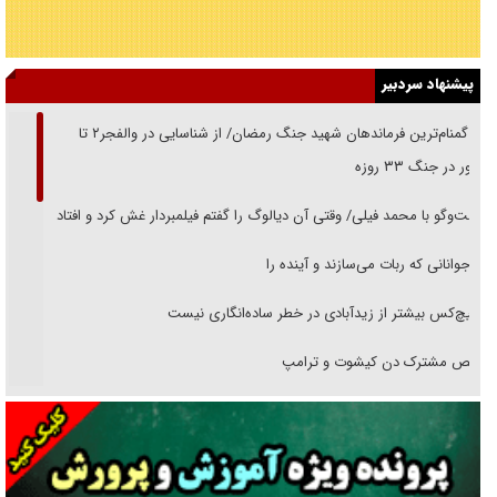
پیشنهاد سردبیر
از گمنام‌ترین فرماندهان شهید جنگ رمضان/ از شناسایی در والفجر۲ تا
حضور در جنگ ۳۳ روزه
گفت‌وگو با محمد فیلی/ وقتی آن دیالوگ را گفتم فیلمبردار غش کرد و افتاد
نوجوانانی که ربات می‌سازند و آینده را
هیچ‌کس بیشتر از زیدآبادی در خطر ساده‌انگاری نیست
رقص مشترک دن کیشوت و ترامپ
دنده دولت به واگذاری مسئله‌دار ایران‌خودرو/ خصوصی‌سازی یا انحصار؟
غریزه‌ی بقا و آقای باقی و رفقا