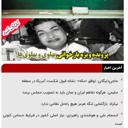
جراحی‌های زیبایی با مدرک فوق‌دیپلم! + گفت‌وگو با متهم
گفت‌وگو با همسر یکی از شهدای جنگ رمضان/ پیکر بی‌سر شهید را از
انگشت‌های پا شناسایی کردیم
نسلی که آنلاین الگو می‌گیرد
گفت‌وگو با آیت‌الله جاودان/ جفای مخالفان مکانت معنوی رهبر شهید را
ارتقا می‌داد
آخرین اخبار
راننده مست به قانون می‌خندد
حاجی‌دلیگانی: توافق «مکه»؛‌ نشانه قبول شکست آمریکا در منطقه
همه آقای دوربینی شده‌ایم!
سلیمی: هرگونه تفاهم ایران و عمان باید به تصویب مجلس برسد
قصه ناتمام سرویس مدارس
نیکزاد: بازگشایی تنگه هرمز هیچ راه‌حل نظامی ندارد
آیا مقاومت فلسطین خلع‌سلاح می‌شود؟
انسجام ملی و هوشمندی راهبردی، نیاز اصلی کشور در شرایط حساس کنونی
است