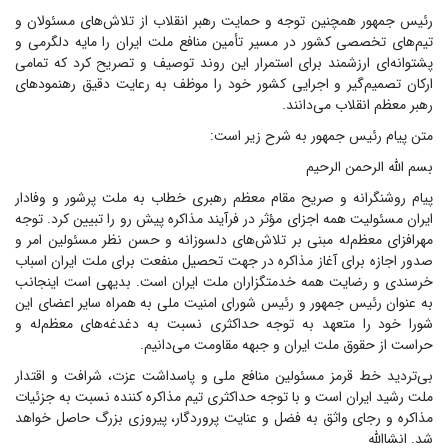
رئیس جمهور همچنین توجه و حمایت رهبر انقلاب از تلاش‌های مسئولان و
تیم‌های تخصصی کشور در مسیر تأمین منافع ملت ایران را مایه دلگرمی و
پشتوانه‌ای ارزشمند برای استمرار این روند توصیف و تصریح کرد که تمامی
ارکان تصمیم‌گیر و اجرایی کشور خود را موظف به رعایت دقیق رهنمود‌های
رهبر معظم انقلاب می‌دانند.
متن پیام رئیس جمهور به شرح زیر است:
بسم الله الرحمن الرحیم
پیام روشنگرانه و صریح مقام معظم رهبری خطاب به ملت پرشور و وفادار
ایران مسئولیت همه اجزای مؤثر در فرآیند مذاکره پیش رو را تبیین کرد. توجه
مهرافزای معظم‌له مبنی بر تلاش‌های دلسوزانه و حسن نظر مسئولین امر و
صدور اجازه برای آغاز مذاکره در جهت تحصیل منفعت برای ملت ایران اسباب
خرسندی و رضایت همه خدمتگزاران ملت ایران است. بدیهی است اینجانب
به عنوان رئیس جمهور و رئیس شورای امنیت ملی به همراه سایر اعضای این
شورا خود را متعهد به توجه حداکثری نسبت به دغدغه‌های معظم‌له و
حراست از حقوق ملت ایران و جبهه مقاومت می‌دانیم.
بی‌تردید خط قرمز مسئولین منافع ملی و پاسداشت عزت، شرافت و اقتدار
ملت رشید ایران است و با توجه حداکثری تیم مذاکره کننده نسبت به جزئیات
مذاکره و رجای واثق به فضل و عنایت پروردگار، پیروزی بزرگ حاصل خواهد
شد. انشاالله