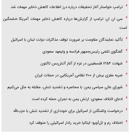
ترامپ خواستار آغاز تحقیقات درباره درز اطلاعات کاهش ذخایر مهمات شد
سی ان ان: ترامپ از گزارش‌ها درباره کاهش ذخایر مهمات آمریکا خشمگین
است
تأکید نمایندگان مقاومت بر ضرورت توقف مذاکرات دولت لبنان با اسرائیل
گفتگوی تلفنی رئیس‌جمهور فرانسه و ولیعهد سعودی
شهادت ۱۲۵۴ فلسطینی در غزه از آغاز آتش‌بس تاکنون
ضربه مغزی بیش از ۷۰۰ نظامی آمریکایی در حملات ایران
شورای عالی سیاسی یمن: با محاصره و تشدید تنش، مقابله به مثل می‌کنیم
ادعای ائتلاف سعودی: ارتش یمن به نجران حمله کرده است
درخواست واشنگتن از اسرائیل برای خودداری از تشدید تنش با حزب‌الله
اختلاف رم و تل‌آویو؛ ایتالیا خرید رادار اسرائیلی را متوقف کرد