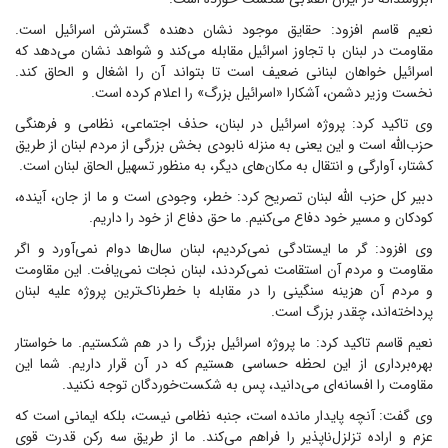
نعیم قاسم افزود: حقایق موجود نشان دهنده گسترش اسرائیل است.
مقاومت در لبنان با تجاوز اسرائیل مقابله می‌کند و شواهد نشان می‌دهد که
اسرائیل خواهان لبنانی ضعیف است تا بتواند آن را اشغال و الحاق کند.
نخست وزیر دشمن، آشکارا «اسرائیل بزرگ» را اعلام کرده است.
وی تاکید کرد: پروژه اسرائیل در لبنان، حذف اجتماعی، نظامی و فرهنگی
حزب‌الله است و این یعنی به منزله نابودی بخش بزرگی از مردم لبنان از طریق
کشتار، آوارگی و انتقال به مکان‌های دیگر، به منظور تسهیل الحاق لبنان است.
دبیر کل حزب الله لبنان تصریح کرد: خطر، وجودی است و ما از جان، آینده،
کودکان و مسیر خود دفاع می‌کنیم. ما حق دفاع از خود را داریم.
وی افزود: گر ما ایستادگی نمی‌کردیم، لبنان سال‌ها دوام نمی‌آورد و اگر
مقاومت و مردم آن استقامت نمی‌کردند، لبنان نجات نمی‌یافت. این مقاومت
و مردم آن هزینه سنگینی را در مقابله با خطرناک‌ترین پروژه علیه لبنان
پرداخته‌اند، چقدر بزرگ است.
نعیم قاسم تاکید کرد: ما پروژه اسرائیل بزرگ را در هم شکستیم. ما خواستار
بهره‌برداری از این لحظه حساسی هستیم که در آن قرار داریم. شما این
مقاومت را افسانه‌ای می‌دانید، پس به شکست‌خوردگان توجه نکنید.
وی گفت: آنچه پایدار مانده است، جنبه نظامی نیست، بلکه ایمانی است که
عزم و اراده تزلزل‌ناپذیر را فراهم می‌کند. ما از طریق سه رکن قدرت قوی