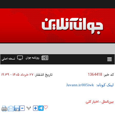
روزنامه جوان
نسخه اصلی
Toggle
navigation
کد خبر:
1364418
تاریخ انتشار:
۲۷ خرداد ۱۴۰۵ - ۱۹:۳۹
لینک کوتاه:
بين‌الملل
اخبار كلی
»