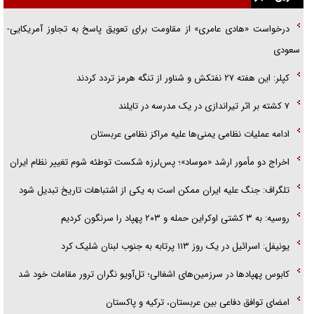
گزارش «جوان» از قوانین سخت‌گیرانه ۶ قاره در برابر یورش به پاسگاه‌های
درخواست «هادی عامری» از مقاومت برای تعویق پاسخ به تجاوز آمریکایی-
پلیس
سعودی
تحلیل ابعاد پیام رهبر انقلاب به حزب‌الله/ مقاومت نقشه راه آینده غرب آسیا
کپلر: این هفته ۲۷ نفتکش و شناور از تنگه هرمز تردد کردند
۷ کشته بر اثر تیراندازی در یک مدرسه در تایلند
ادامه عملیات نظامی یمنی‌ها علیه مراکز نظامی عربستان
اخراج دو مأمور ارشد «موساد»؛ پس‌لرزه شکست توطئه شوم تغییر نظام ایران
تلگراف: جنگ علیه ایران ممکن است به یکی از اشتباهات تاریخ تبدیل شود
روسیه: به ۳ کشتی اوکراین حمله و ۲۰۳ پهپاد را سرنگون کردیم
یونیفل: اسرائیل در یک روز ۱۱۳ پرتابه به جنوب لبنان شلیک کرد
کابوس پهپادها در سرزمین‌های اشغالی؛ تل‌آویو نگران ترور مقامات خود شد
امضای توافق دفاعی بین عربستان، ترکیه و پاکستان