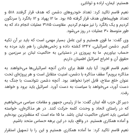
هستیم: ایمان، اراده و توانایی.
نعیم قاسم تاکید کرد: تعداد خودرو‌های دشمن که هدف قرار گرفتند ۵۱۸ و
تعداد هواپیما‌های هدف قرار گرفته ۸۵ بود. ما ۱۲ پهپاد و ۱۲ بالگرد را سرنگون
کردیم و یک بالگرد را نیز منهدم کردیم. مقاومت ۳۱۸۵ عملیات انجام داد که به
طور متوسط ۳۰ عملیات در روز می‌شود.
وی گفت: ما قوی هستیم و این عامل بسیار مهمی است که باید بر آن تکیه
کنیم. دشمن اسرائیلی، ۱۳۴۷ کشته داده و زخمی‌هایش را هم باید مرده به
حساب بیاوریم. ما به پیروزی در دستیابی به حاکمیت لبنان بر سرزمین و
حقوق آن و اخراج اسرائیل اطمینان داریم.
نعیم قاسم افزود: آیا باید فقط برای دادن آنچه اسرائیلی‌ها می‌خواهند به
مذاکره برویم؟ سقف مذاکره با دشمن، امنیت متقابل است و هر پروژه‌ای تحت
عنوان خلع سلاح، قابل اجرا نخواهد بود. آنچه دشمن نتوانست با جنگ به
دست آورد، می‌خواهد با سیاست به دست آورد. اسرائیل باید برود و خواهد
رفت.
دبیر کل حزب الله لبنان گفت: ما از رئیس جمهور و مقامات سیاسی می‌خواهیم
که در راستای اتحاد و وحدت کلمه حرکت کنند. در هر مذاکره‌ای، خواسته
اساسی باید احیای حاکمیت لبنان باشد. ما ۱۵ ماه است که منظم‌ترین بوده‌ایم
و آماده همکاری هستیم. در واقع، باید در این برهه حساس متحد باشیم.
نعیم قاسم تاکید کرد: ما آماده همکاری هستیم و این را با تسهیل استقرار