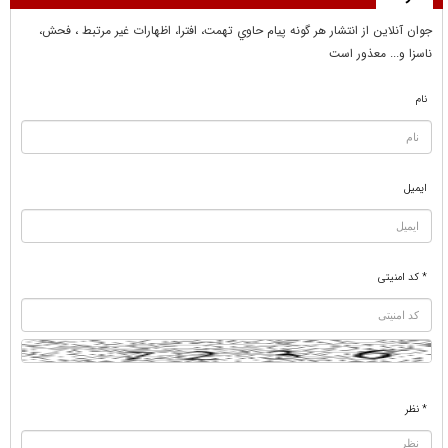
جوان آنلاين از انتشار هر گونه پيام حاوي تهمت، افترا، اظهارات غير مرتبط ، فحش،
ناسزا و... معذور است
نام
ایمیل
* کد امنیتی
* نظر