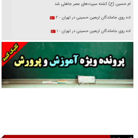
امام حسین (ع) کشته سیرت‌های عصر جاهلی شد
پیاده روی جاماندگان اربعین حسینی در تهران - ۲
پیاده روی جاماندگان اربعین حسینی در تهران - ۱
فریاد‌ها و ناله‌های دوستان مبارزدلم را آتش می‌زد
تغییر رویه دشمن در ترور از شیخ فضل‌الله تا مصباح یزدی
خرید قسطی اولش خنده و آخرش گریه است!
فوتبال و آن «بالا»!
راهبرد غافلگیری با نسل جدید پهپاد‌ها
جنجال پزشکان تقلبی در صنعت زیبایی
یهودی‌ها در ادبیات داستانی اروپا؛ از شکسپیر تا دیکنز