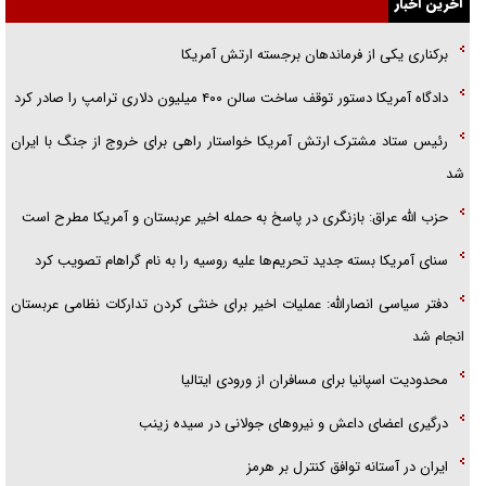
گفت‌وگو با خواهر یکی از شهدای جنگ رمضان/ خواهرم فرمانده جهادی و
آخرین اخبار
اهل خدمت بی‌منت بود
برکناری یکی از فرماندهان برجسته ارتش آمریکا
جزئیات شکنجه‌هایم فراتر از آن است که در بیان بگنجد!
دادگاه آمریکا دستور توقف ساخت سالن ۴۰۰ میلیون دلاری ترامپ را صادر کرد
گزارش «جوان» از قوانین سخت‌گیرانه ۶ قاره در برابر یورش به پاسگاه‌های
رئیس ستاد مشترک ارتش آمریکا خواستار راهی برای خروج از جنگ با ایران
پلیس
شد
حزب الله عراق: بازنگری در پاسخ به حمله اخیر عربستان و آمریکا مطرح است
سنای آمریکا بسته جدید تحریم‌ها علیه روسیه را به نام گراهام تصویب کرد
دفتر سیاسی انصارالله: عملیات اخیر برای خنثی کردن تدارکات نظامی عربستان
انجام شد
محدودیت اسپانیا برای مسافران از ورودی ایتالیا
درگیری اعضای داعش و نیروهای جولانی در سیده زینب
ایران در آستانه توافق کنترل بر هرمز