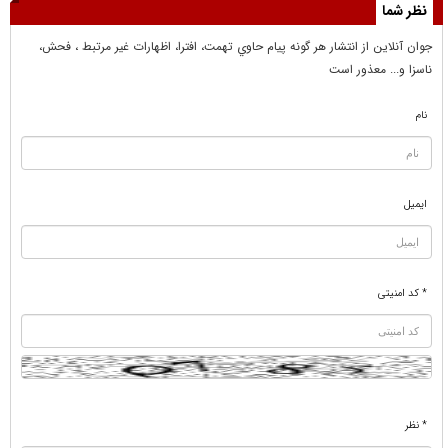
نظر شما
جوان آنلاين از انتشار هر گونه پيام حاوي تهمت، افترا، اظهارات غير مرتبط ، فحش،
ناسزا و... معذور است
نام
ایمیل
* کد امنیتی
* نظر