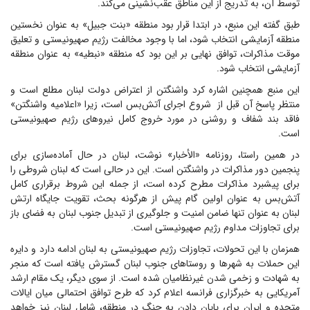
توسط آن، به تدریج از این مناطق عقب‌نشینی می‌کند.
طبق گفته این منبع، در ابتدا قرار بود منطقه «بنت جبیل» به عنوان نخستین
منطقه آزمایشی انتخاب شود، اما با وجود مخالفت رژیم صهیونیستی و تعلیق
موقت مذاکرات، توافق نهایی بر این بود که منطقه «نبطیه» به عنوان منطقه
آزمایشی انتخاب شود.
این منبع همچنین اشاره کرد واشنگتن از اعتراض دولت لبنان مطلع است و
منتظر پاسخ آن قبل از شروع اجرای آتش‌بس است، زیرا «اعلامیه واشنگتن»
فاقد بند شفاف و روشنی در مورد خروج کامل نیروهای رژیم صهیونیستی
است.
در همین راستا، روزنامه «الأخبار» نوشت، لبنان در حال آماده‌سازی برای
پنجمین دور مذاکرات در واشنگتن است. این در حالی است که لبنان شروطی را
برای پیشبرد مذاکرات مطرح کرده است، از جمله این شروط برقراری کامل
آتش‌بس به عنوان اولین گام پیش از هرگونه بحث، تقویت جایگاه ارتش
لبنان به عنوان تنها ضامن امنیت و جلوگیری از تبدیل جنوب لبنان به فضای باز
برای تجاوزات مداوم رژیم صهیونیستی است.
همزمان با این تحولات، تجاوزات رژیم صهیونیستی به لبنان ادامه دارد و دایره
این حملات به شهرها و روستاهای جنوب لبنان گسترش یافته است که منجر
به شهادت و زخمی شدن غیرنظامیان شده است. از سوی دیگر، یک مقام ارشد
آمریکایی به خبرگزاری فرانسه اعلام کرد که طرح توافق احتمالی میان ایالات
متحده و ایران برای پایان دادن به جنگ در منطقه، شامل لبنان نیز خواهد