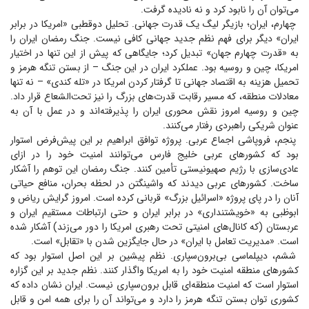
می‌توان آن را نابود کرد و نه نادیده گرفت.
چهارم، ایران؛ بازیگر لیگ یک قدرت جهانی. تحلیل دوقطبی «امریکا در برابر
ایران» دیگر برای فهم نظم جدید جهانی کافی نیست. جنگ رمضان ایران را
به «قدرت چهارم جهان» تبدیل کرد؛ جایگاهی که پیش از این تنها در اختیار
امریکا، چین و روسیه بود. عملکرد ایران در این جنگ – از بستن تنگه هرمز و
تحمیل هزینه به اقتصاد جهانی تا گرفتار کردن امریکا در «تله کندی» – نه تنها
معادلات منطقه، که مسیر رقابت قدرت‌های بزرگ را نیز تحت‌الشعاع قرار داد.
چین و روسیه امروز نقش محوری ایران را پذیرفته‌اند و در عمل با آن به
عنوان شریکی راهبردی رفتار می‌کنند.
پنجم، فروپاشی اجماع عربی. پروژه توافق ابراهیم بر این پیش‌فرض استوار
بود که کشور‌های عربی خلیج فارس می‌توانند امنیت خود را در ازای
عادی‌سازی با رژیم صهیونیستی تأمین کنند. جنگ رمضان این توهم را آشکار
ساخت. کشور‌های عربی دیدند که واشینگتن در لحظه بحران، منافع حیاتی
آنان را در پای پروژه «اسرائیل بزرگ» قربانی کرده است. امروز گرایش ریاض و
ابوظبی به «خویشتنداری» در برابر ایران و حتی ارتباطات مستقیم ایران و
عربستان (که کانال‌های امنیتی تحت رهبری امریکا را دور می‌زند) آشکار شده
است. «مدیریت تعامل با ایران» در حال جایگزین شدن با «تقابل» است.
ششم، دیپلماسی بی‌برون‌سپاری. نظم پیشین بر این اصل استوار بود که
کشور‌های منطقه امنیت خود را به امریکا واگذار کنند. نظم جدید بر این گزاره
استوار است که امنیت منطقه‌ای قابل برون‌سپاری نیست. ایران نشان داده که
کشوری توان بستن تنگه هرمز را دارد و می‌تواند آن را برای همه امن و قابل