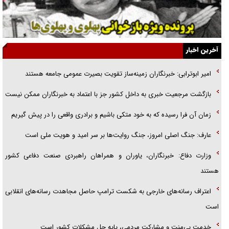
فوتبال و آن «بالا»!
راهبرد غافلگیری با نسل جدید پهپاد‌ها
جنجال پزشکان تقلبی در صنعت زیبایی
آخرین اخبار
یهودی‌ها در ادبیات داستانی اروپا؛ از شکسپیر تا دیکنز
امیر ابوترابی: خبرنگاران زمینه‌ساز تقویت بصیرت عمومی جامعه هستند
گفت‌وگو با خواهر یکی از شهدای جنگ رمضان/ خواهرم فرمانده جهادی و
بازگشت مرجعیت خبری به داخل کشور جز با اعتماد به خبرنگاران ممکن نیست
اهل خدمت بی‌منت بود
زمان آن فرا رسیده که به خود متکی باشیم و برادری واقعی را در پیش گیریم
عارف: جنگ اصلی امروز، جنگ روایت‌ها بر سر امید و هویت ملی است
وزارت دفاع: خبرنگاران، یاوران و همراهان راهبردی صنعت دفاعی کشور
هستند
اعتراف رسانه‌های خارجی به شکست ترامپ حاصل مجاهدت رسانه‌های انقلابی
است
خدمت بی‌منت و مشارکت مردمی، پایه حل مشکلات کشور است