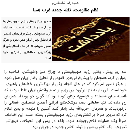
حمیدرضا شاه‌نظری
نظم مقاومت، نظم جدید غرب آسیا
سه روز پیش، وقتی رژیم صهیونیستی با
چراغ سبز واشینگتن، ضاحیه را بمباران
کرد، همچنان با پیش‌فرض‌های قدیمی
از تحلیل رفتار ایران عمل نمود و هرگز
تصور نمی‌کرد که در حال انجام یکی از
بزرگ‌ترین خطا‌های راهبردی خود
است
سه روز پیش، وقتی رژیم صهیونیستی با چراغ سبز واشینگتن، ضاحیه را
بمباران کرد، همچنان با پیش‌فرض‌های قدیمی از تحلیل رفتار ایران عمل نمود
و هرگز تصور نمی‌کرد که در حال انجام یکی از بزرگ‌ترین خطا‌های راهبردی
خود است. این بار نه تنها برآورد این رژیم از عدم واکنش ایران غلط بود، بلکه
فاصله میان «حمله» و «پاسخ» چنان کوتاه بود که گویی دو رویداد همزمان
رخ داده‌اند. تنها ساعاتی بعد، موشک‌های ایرانی آسمان فلسطین اشغالی را
درنوردیدند و همزمان، حزب‌الله یک رادار گنبد آهنین را منهدم و یمن اعلام
کرد که دریای سرخ بر کشتی‌های رژیم صهیونیستی بسته است. این اقدامات
صرفاً یک عملیات تلافی‌جویانه نبود، بلکه در پس این تحولات، فروپاشی
تدریجی یک نظم پیشین و تولد نظمی جدید در جریان بود.