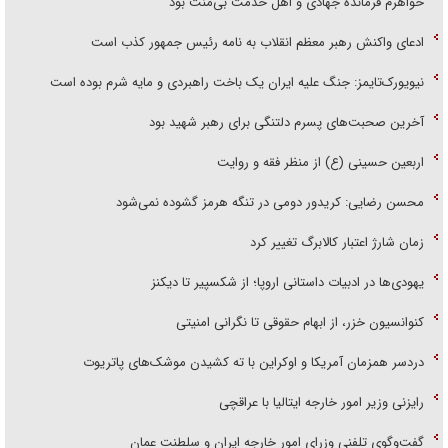
خواهرم فرمانده جهادی و اهل خدمت بی‌منت بود
ادعای واکنش رهبر معظم انقلاب به نامه رئیس جمهور کذب است
نیویورک‌تایمز: جنگ علیه ایران یک باخت راهبردی و مایه شرم بوده است
آخرین صحبت‌های پسرم دلتنگی برای رهبر شهید بود
اربعین حسینی (ع) از منظر فقه و روایت
محسن رضایی: کریدور دومی در تنگه هرمز گشوده نمی‌شود
زمان شارژ اعتبار کالابرگ تغییر کرد
یهودی‌ها در ادبیات داستانی اروپا؛ از شکسپیر تا دیکنز
کنوانسیون خزر، از ابهام حقوقی تا نگرانی امنیتی
دردسر همزمان آمریکا و اوکراین با ته کشیدن موشک‌های پاتریوت
رایزنی وزیر امور خارجه ایتالیا با عراقچی
گفت‌وگوی تلفنی وزرای امور خارجه ایران و سلطنت عمان