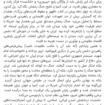
برای درک این زایش باید از واژگان رایج «پیروزی» و «شکست» فراتر رفت و
به معماری پنهان قدرت در غرب آسیا و نتایج جنگ رمضان نگاه کرد. پل کندی،
نزدیک به چهار دهه پیش در کتاب «ظهور و سقوط قدرت‌های بزرگ»، هشدار
داد که گسترش بیش از حد تعهدات، توان اقتصادی و راهبردی قدرت‌های
مسلط را تحلیل می‌برد. جنگ رمضان مصداق عینی این هشدار بود. امریکا با
تمام ظرفیت نظامی خود وارد میدان شد، اما در برابر بازیگری ایستاد که
منطق قدرت را بازتعریف کرده بود. ایران به جای رقابت در حوزه‌ای که دشمن
در آن برتری دارد، میدان را به عرصه‌های تازه‌ای کشاند: تاب‌آوری زایشی،
اقتصاد مقاومتی و نوآوری در نسبت هزینه به فایده.
با همین پارادایم (که باید آن را مکتب مقاومت نامید) پیش‌فرض‌های
راهبردی دشمن یکی پس از دیگری فروپاشید. ترور بزدلانه و ناجوانمردانه امام
شهید، سیستم جمهوری اسلامی را فلج نکرد. مردم ایران نه برای اعتراض، که
برای دفاع از کشور به خیابان‌ها آمدند. نیرو‌های مسلح نه تنها فرو نپاشیدند،
بلکه ابتکار عمل را به دست گرفتند. جنگ نه کوتاه، که فرسایشی شد. ایران
نه‌تنها جنگ را محدود نکرد، بلکه آن را منطقه‌ای ساخت و محور مقاومت را به
یک سامانه عملیاتی یکپارچه تبدیل کرد. سرانجام، تنگه هرمز نه تنها بسته شد،
بلکه به نهادی دائمی برای اعمال قدرت در مقیاس جهانی تبدیل گردید.
این‌گونه بود که اعتبار بازدارندگی امریکا در غرب آسیا و جهان برای همیشه
خدشه‌دار شده و ناقوس پایان هژمونی یک ابرقدرت به صدا درآمده است.
برخی واقعیت‌های امروز، معماری نظم جدید را بازنویسی می‌کنند:
نخست، درخشش تمدن ایرانی- اسلامی. تا پیش از این، استراتژیست‌های