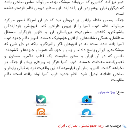
عبور نیز کند. کشوری که می‌تواند موشک بزند، می‌تواند ضامن صلحی باشد
که دیگران توان برهم زدن آن را ندارند. این منطق درونی نظم تازه‌متولدشده
است.
جنگ رمضان نقطه پایانی بر دوره‌ای بود که در آن امریکا تصور می‌کرد
می‌تواند نظم غرب آسیا را از بیرون طراحی کند. فروپاشی بازدارندگی
واشینگتن، کاهش مشروعیت بین‌المللی آن و ظهور بازیگران مستقل
منطقه‌ای، همگی نشانه‌هایی از افول هژمونیک هستند. امروز نظم جدید غرب
آسیا زاده شده است؛ نه در اتاق‌های فکر واشینگتن، بلکه در دل شبی که
موشک‌های ایرانی پاسخ دادند و یمن و حزب‌الله همزمان جبهه‌ها را گشودند.
نظمی که در آن ایران و محور مقاومت یک قطب دائمی، مسئول و
تعیین‌کننده معادلات هستند. غرب آسیا هرگز به روز‌های پیش از جنگ باز
نخواهد گشت. اکنون، زمان آن فرارسیده که این واقعیت تازه به ثباتی پایدار و
صلحی عادلانه تبدیل شود. نظم جدید غرب آسیا تولد یافته است؛ نظم
مقاومت.
منبع:
روزنامه جوان
برچسب ها:
رژیم صهیونیستی
،
بمباران
،
ایران