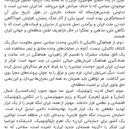
غربی در یک خطای سوگیری، ایران را به مثابه یک «رژیم» تحلیل می‌کردند؛
موجودی سیاسی که با حذف سرانش فرو می‌پاشد. اما ایران تمدنی است با
تداومی چندین‌هزارساله که حملات خارجی در طول تاریخ برای آن
انسجام‌آفرین بوده است. امروز یکی از آثار جنگ رمضان، افزایش خودآگاهی
تمدنی ملت ایران و برآمدن نسل جدیدی از مدیران و فرماندهان است که با
نگاهی ملی، مذهبی و عملگرا در حال بازتعریف نقش منطقه‌ای و جهانی ایران
هستند.
دوم، از هماهنگی تاکتیکی تا دکترین وحدت میادین. محور مقاومت دیگر یک
ائتلاف تاکتیکی نیست. آنچه در عملیات‌های وعده صادق و نصر مشاهده شد،
یک اتاق عملیات مشترک با تقسیم کار راهبردی، هماهنگی در حد ساعت و
هدف‌گیری هماهنگ شریان‌های حیاتی دشمن در چند جبهه است. فراتر از
میدان، ایران امروز «وحدت میادین» را به شرط لازم هر مذاکره‌ای تبدیل کرده
است. دیگر نمی‌توان لبنان، غزه، یمن و عراق را به عنوان پرونده‌های مجزا روی
میز گذاشت. هر توافقی باید همزمان به همه این بحران‌ها بپردازد و این یعنی
حق وتوی ایران بر امنیت منطقه‌ای.
سوم، اعمال قدرت ژئوپلیتیک. امروز سه جبهه جنوب (باب‌المندب)، شمال
(لبنان) و شرق (هرمز)، امریکا و رژیم صهیونیستی را در تنگنایی ژئوپلیتیک،
اقتصادی و نظامی قرار داده‌اند. مهم‌تر از همه، ایران تنگه هرمز را از یک ابزار
تهدید مقطعی به یک ابزار قدرت نهادینه‌شده دائمی تبدیل کرده است.
«سازمان مدیریت تنگه خلیج فارس» پدیده‌ای تازه در منطقه است؛ توانایی
یک کشور برای «سازمانی کردن» یک اهرم ژئواکونومیک. اندیشکده اوراسیا
این ابتکار را «گزینه هسته‌ای جدید ایران» نامیده است؛ سلاحی که نه