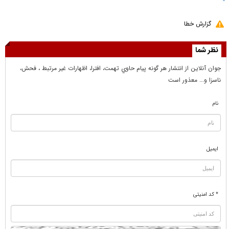
گزارش خطا
نظر شما
جوان آنلاين از انتشار هر گونه پيام حاوي تهمت، افترا، اظهارات غير مرتبط ، فحش،
ناسزا و... معذور است
نام
ایمیل
* کد امنیتی