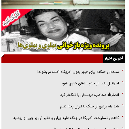
گفت‌وگو با آیت‌الله جاودان/ جفای مخالفان مکانت معنوی رهبر شهید را
ارتقا می‌داد
راننده مست به قانون می‌خندد
همه آقای دوربینی شده‌ایم!
قصه ناتمام سرویس مدارس
آخرین اخبار
آیا مقاومت فلسطین خلع‌سلاح می‌شود؟
متحدان «مکه» برای «روز بدون امریکا» آماده می‌شوند!
الگوی وحدت‌آفرین در ادراک سیاست خارجی
اسرائيل بايد از جنوب لبنان خارج شود
گفتگوی دکتر اخوان مدیرمسئول روزنامه جوان با برنامه تلویزیونی «نبرد
انصارالله محاصره عربستان را تنگ‌تر کرد
هرمز»
باید راه فراری از جنگ با ایران پیدا کنیم
کاهش تسلیحات آمریکا در جنگ علیه ایران و تاثیر آن بر چین و روسیه