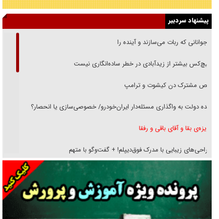
پیشنهاد سردبیر
نوجوانانی که ربات می‌سازند و آینده را
هیچ‌کس بیشتر از زیدآبادی در خطر ساده‌انگاری نیست
رقص مشترک دن کیشوت و ترامپ
دنده دولت به واگذاری مسئله‌دار ایران‌خودرو/ خصوصی‌سازی یا انحصار؟
غریزه‌ی بقا و آقای باقی و رفقا
جراحی‌های زیبایی با مدرک فوق‌دیپلم! + گفت‌وگو با متهم
گفت‌وگو با همسر یکی از شهدای جنگ رمضان/ پیکر بی‌سر شهید را از
انگشت‌های پا شناسایی کردیم
نسلی که آنلاین الگو می‌گیرد