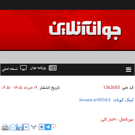
روزنامه جوان
نسخه اصلی
Toggle
navigation
کد خبر:
1362683
تاریخ انتشار:
۱۹ خرداد ۱۴۰۵ - ۰۹:۵۱
لینک کوتاه:
بين‌الملل
اخبار كلی
»