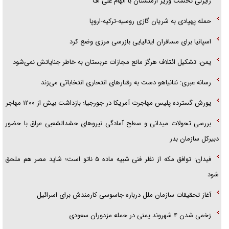
رایزنی نخست وزیر ارمنستان با الهام علی اف
حمله پهپادی به شریان گازی روسیه-ترکیه-اروپا
اسپانیا برای مسافران ایتالیایی بازرسی مرزی وضع کرد
یمن: تشکیل ائتلاف هرگز مانع مجازات عربستان به خاطر جنایاتش نمی‌شود
رسانه عبری: نتانیاهو دست به رفتار‌های انتحاری انتخاباتی می‌زند
یورش گسترده پلیس مهاجرت آمریکا در جورجیا؛ بازداشت بیش از ۱۲۰۰ مهاجر
بررسی تحولات میدانی و سطح آمادگی نیرو‌های حشدالشعبی عراق با حضور
دبیرکل سازمان بدر
فیدان: توافق مکه از نظر فنی شبیه ماده ۵ ناتو است؛ شاید مصر هم ملحق
شود
آغاز تحقیقات سازمان ملل درباره جاسوسی کارمندش برای اسرائیل
زخمی شدن ۴ شهروند یمنی در حمله مزدوران سعودی