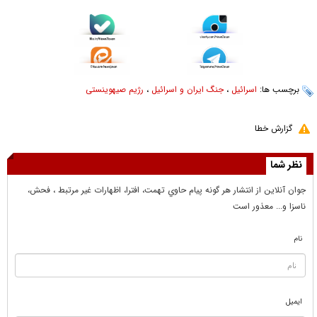
برچسب ها:
اسرائیل
،
جنگ ایران و اسرائیل
،
رژیم صیهوینستی
گزارش خطا
نظر شما
جوان آنلاين از انتشار هر گونه پيام حاوي تهمت، افترا، اظهارات غير مرتبط ، فحش،
ناسزا و... معذور است
نام
ایمیل