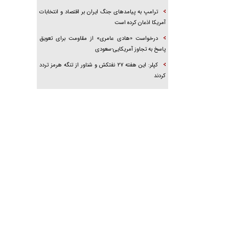
ترامپ به پیامدهای جنگ ایران بر اقتصاد و انتخابات
آمریکا اذعان کرده است
درخواست «هادی عامری» از مقاومت برای تعویق
پاسخ به تجاوز آمریکایی-سعودی
کپلر: این هفته ۲۷ نفتکش و شناور از تنگه هرمز تردد
کردند