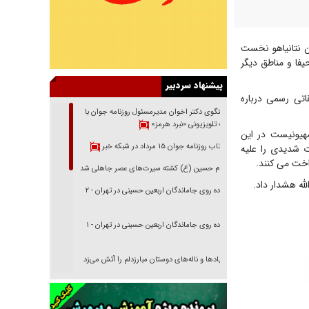
ن نتانیاهو نخست
فا و مناطق دیگر
پیشنهاد سردبیر
تی رسمی درباره
گفتگوی دکتر اخوان مدیرمسئول روزنامه جوان با
برنامه تلویزیونی «نبرد هرمز»
صهیونیست در این
بازتاب روزنامه جوان ۱۵ مرداد در شبکه خبر
 شدیدی را علیه
اخت می کنند.
امام حسین (ع) کشته سیرت‌های عصر جاهلی شد
ه هشدار داد.
پیاده روی جاماندگان اربعین حسینی در تهران - ۲
پیاده روی جاماندگان اربعین حسینی در تهران - ۱
فریاد‌ها و ناله‌های دوستان مبارزدلم را آتش می‌زد
تغییر رویه دشمن در ترور از شیخ فضل‌الله تا مصباح
یزدی