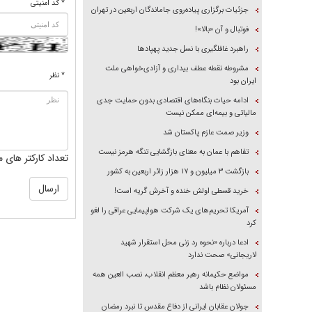
* کد امنیتی
جزئیات برگزاری پیاده‌روی جاماندگان اربعین در تهران
فوتبال و آن «بالا»!
راهبرد غافلگیری با نسل جدید پهپاد‌ها
مشروطه نقطه عطف بیداری و آزادی‌خواهی ملت
* نظر
ایران بود
ادامه حیات بنگاه‌های اقتصادی بدون حمایت جدی
مالیاتی و بیمه‌ای ممکن نیست
وزیر صمت عازم پاکستان شد
تفاهم با عمان به معنای بازگشایی تنگه هرمز نیست
تعداد کارکتر های م
بازگشت ۳ میلیون و ۱۷ هزار زائر اربعین به کشور
خرید قسطی اولش خنده و آخرش گریه است!
آمریکا تحریم‌های یک شرکت هواپیمایی عراقی را لغو
کرد
ادعا درباره «نحوه رد زنی محل استقرار شهید
لاریجانی» صحت ندارد
مواضع حکیمانه رهبر معظم انقلاب، نصب العین همه
مسئولان نظام باشد
جولان عقابان ایرانی از دفاع مقدس تا نبرد رمضان