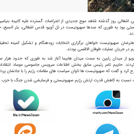
 اشغالی روز گذشته شاهد موج جدیدی از اعتراضات گسترده علیه کابینه بنیامی
ستی بود به طوری که صدها صهیونیست در تل آویو، قدس اشغالی، بئر السبع، حی
ند.
ترضان صهیونیست خواهان برگزاری انتخابات زودهنگام و تشکیل کمیته تحقیقا
 در جریان عملیات طوفان الاقصی بودند.
ویو از میدان رابین به سمت میدان هابیما آغاز شد به طوری که حدود هزار 
ردند. حاییم تامر رئیس سابق بخش اطلاعات سرویس جاسوسی موساد انتقادات
طرح کرد و گفت که صهیونیست ها تاوان سیاست های مقامات رژیم را با جانشان پرد
 نسبت به کاهش قدرت ارتش رژیم صهیونیستی و فرسایشی شدن جنگ با حزب الل