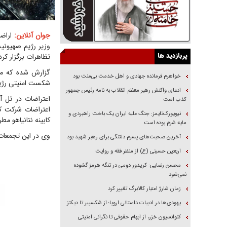
جوان آنلاین:
اراضی
وزیر رژیم صهیونی
پربازدید ها
تظاهرات برگزار کرد
گزارش شده که مع
خواهرم فرمانده جهادی و اهل خدمت بی‌منت بود
شکست امنیتی رژیم
ادعای واکنش رهبر معظم انقلاب به نامه رئیس جمهور
اعتراضات در تل آ
کذب است
اعتراضات شرکت ک
نیویورک‌تایمز: جنگ علیه ایران یک باخت راهبردی و
کابینه نتانیاهو م
مایه شرم بوده است
وی در این تجمعات
آخرین صحبت‌های پسرم دلتنگی برای رهبر شهید بود
اربعین حسینی (ع) از منظر فقه و روایت
محسن رضایی: کریدور دومی در تنگه هرمز گشوده
نمی‌شود
زمان شارژ اعتبار کالابرگ تغییر کرد
یهودی‌ها در ادبیات داستانی اروپا؛ از شکسپیر تا دیکنز
کنوانسیون خزر، از ابهام حقوقی تا نگرانی امنیتی