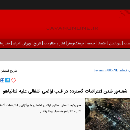
|
|
|
|
|
|
|
|
|
ست
بين‌الملل
اقتصاد
جامعه
فرهنگ‌و‌هنر
ایثار و مقاومت
تاریخ
ورزش
ايران
چندرسان
 کوتاه:
تاریخ انتشار:
شعله‌ور شدن اعتراضات گسترده در قلب اراضی اشغالی علیه نتانیاهو
صهیونیست‌های ساکن اراضی اشغالی با برگزاری اعتراضات گست
کابینه نتانیاهو به خیابان‌ها رفتند.