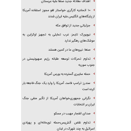
اهداف معادله جدید صنعا علیه عربستان
۱۰ اتحادیه کارگری خواستار لغو مجوز استفاده آمریکا
از پایگاه‌های انگلیس علیه ایران شدند
جزئیاتی جدید از توافق مکه
نیویورک تایمز: غرب تمایلی به تجهیز اوکراین به
موشک‌های رهگیر ندارد
صنعا: نیروهای ما در کمین‌ هستند
تداوم تحرکات توسعه طلبانه رژیم صهیونیستی در
جنوب سوریه
حمله سایبری گسترده به بورس آمریکا
سندرز: ترامپ فاسد، آمریکا را وارد یک جنگ فاجعه بار
کرده است
نگرانی جمهوری‌خواهان آمریکا از تأثیر منفی جنگ
ایران بر انتخابات
صدای انفجار مهیب در مسکو
تداوم نقض آتش‌بس؛حمله توپخانه‌ای و پهپادی
اسرائیل به چند شهرک در لبنان