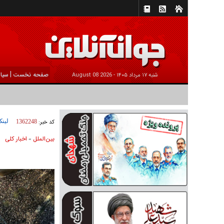
|
صفحه نخست
سیا
شنبه ۱۷ مرداد ۱۴۰۵ -
2026 August 08
لینک
کد خبر:
1362248
بين‌الملل
اخبار كلی
»