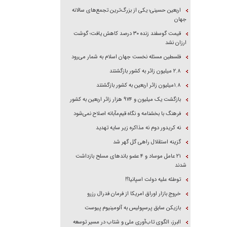
اربعین حسینی؛ یکی از بزرگ‌ترین تجمع‌های سالانه
جهان
قیمت گوسفند زنده ۳۰ درصد کاهش یافت؛ گوشت
ارزان نشد
فلسطین مسئله نخست جهان اسلام به شمار می‌رود
۲.۸ میلیون زائر به کشور بازگشتند
۱.۸میلیون زائر اربعین به کشور بازگشتند
بازگشت یک میلیون و ۹۷۴ هزار زائر اربعین به کشور
فرهنگ با بخشنامه و نگاه قیم‌مآبانه اصلاح نمی‌شود
نه کریدور دوم نه مذاکره زیر سایه تهدید
گزینه استقلال راهی گل گهر شد
۲۱ عامل موساد و ۴ عضو باند‌های مسلح بازداشت
شدند
توطئه علیه دولت اسپانیا؟!
خروج بازار اوراق امریکا از فرمان فدرال رزرو
بازیکن سابق پرسپولیس به آلومینیوم پیوست
البرز، الگوی تاب‌آوری ملی و شتاب در مسیر توسعه