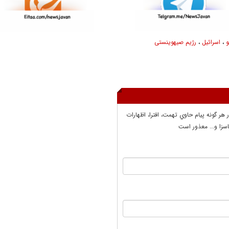
و
،
اسرائیل
،
رژیم صیهوینستی
ر هر گونه پيام حاوي تهمت، افترا، اظهارات
سزا و... معذور است