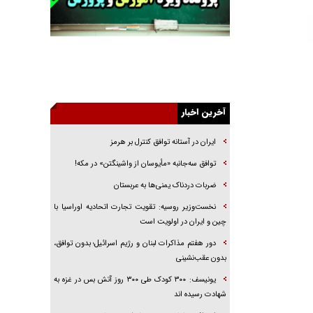
خرید قسطی اولش خنده و آخرش گریه است!
فوتبال و آن «بالا»!
راهبرد غافلگیری با نسل جدید پهپاد‌ها
جنجال پزشکان تقلبی در صنعت زیبایی
یهودی‌ها در ادبیات داستانی اروپا؛ از شکسپیر تا
دیکنز
آخرین اخبار
گفت‌وگو با خواهر یکی از شهدای جنگ رمضان/
ایران در آستانه توافق کنترل بر هرمز
خواهرم فرمانده جهادی و اهل خدمت بی‌منت بود
توافق سه‌جانبه «مأیوسان از واشینگتن» در مکه!
جزئیات شکنجه‌هایم فراتر از آن است که در بیان
بگنجد!
ضربات دردناک یمنی‌ها به عربستان
گزارش «جوان» از قوانین سخت‌گیرانه ۶ قاره در
نخست‌وزیر روسیه:‌ تقویت تجارت اتحادیه اوراسیا با
برابر یورش به پاسگاه‌های پلیس
چین و ایران در اولویت است
دور هفتم مذاکرات لبنان و رژیم اسرائیل؛ بدون توافق،
بدون عقب‌نشینی
یونیسف: ۳۰۰ کودک طی ۳۰۰ روز آتش بس در غزه به
شهادت رسیده اند