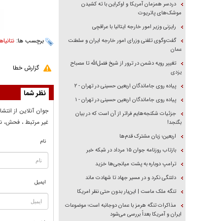
دردسر همزمان آمریکا و اوکراین با ته کشیدن
موشک‌های پاتریوت
رایزنی وزیر امور خارجه ایتالیا با عراقچی
برچسب ها:
نتانیاه
گفت‌وگوی تلفنی وزرای امور خارجه ایران و سلطنت
عمان
تغییر رویه دشمن در ترور از شیخ فضل‌الله تا مصباح
گزارش خطا
یزدی
پیاده روی جاماندگان اربعین حسینی در تهران - ۲
نظر شما
پیاده روی جاماندگان اربعین حسینی در تهران - ۱
جوان آنلاين از انتشا
جزئیات شکنجه‌هایم فراتر از آن است که در بیان
غير مرتبط ، فحش، نا
بگنجد!
اربعین؛ زبان مشترک قدم‌ها
نام
بازتاب روزنامه جوان ۱۵ مرداد در شبکه خبر
ترامپ دوباره به پشت میانجی‌ها خزید
دلتنگی نکرد و در مسیر جهاد تا شهادت ماند
ایمیل
تنگه ملک ماست | این‌بار بدون حتی نظر امریکا
مذاکرات تنگه هرمز با عمان دوجانبه است؛ موضوعات
ایران و آمریکا بعداً بررسی می‌شود