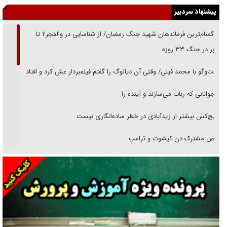
پیشنهاد سردبیر
از گمنام‌ترین فرماندهان شهید جنگ رمضان/ از شناسایی در والفجر۲ تا
حضور در جنگ ۳۳ روزه
گفت‌وگو با محمد فیلی/ وقتی آن دیالوگ را گفتم فیلمبردار غش کرد و افتاد
نوجوانانی که ربات می‌سازند و آینده را
هیچ‌کس بیشتر از زیدآبادی در خطر ساده‌انگاری نیست
رقص مشترک دن کیشوت و ترامپ
دنده دولت به واگذاری مسئله‌دار ایران‌خودرو/ خصوصی‌سازی یا انحصار؟
غریزه‌ی بقا و آقای باقی و رفقا
جراحی‌های زیبایی با مدرک فوق‌دیپلم! + گفت‌وگو با متهم