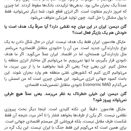
عمدتاً یک بحران مالی بود. بدهی‌ها ترکیدند، بانک‌ها سقوط کردند. اما چیزی
که امروز داریم متفاوت است. اگر انرژی قطع شود، شما دیگر نمی‌توانید فقط
با پول مشکل را حل کنید. چون تولید فیزیکی متوقف می‌شود.
گلن دیسن: ایران در این میان چه نقشی دارد؟ آیا صرفاً یک هدف است یا
خودش هم یک بازیگر فعال است؟
مایکل هادسون: ایران فقط یک هدف نیست. ایران در حال شکل دادن به یک
نوع بازدارندگی جدید است. من آن را «نابودی متقابل اقتصادی» می‌نامم.
مثل بازدارندگی هسته‌ای، اما در اقتصاد. ایران عملاً می‌گوید: اگر ما هدف
نابودی قرار بگیریم، ما تنها نمی‌رویم. ما می‌توانیم کل ساختار انرژی منطقه را
مختل کنیم. این یعنی چه؟ یعنی اگر شما بخواهید ما را از بین ببرید، ما
می‌توانیم کاری کنیم که کشور‌های نفتی منطقه هم وارد بحران شوند. این
باعث کمبود جهانی انرژی می‌شود. این همان چیزی است که من اسمش را
می‌گذارم Economic MAD نابودی متقابل تضمین‌شده اقتصادی.
گلن دیسن: این خیلی خطرناک به نظر می‌رسد. یعنی عملاً هیچ طرفی
نمی‌تواند پیروز شود؟
مایکل هادسون: دقیقاً. این نکته کلیدی است. اینجا دیگر بحث پیروزی
نظامی نیست. اگر یکی از طرف‌ها بخواهد فشار را تا آخر ببرد، نتیجه آن فقط
شکست طرف مقابل نیست، بلکه فروپاشی کل سیستم اقتصادی جهانی است.
برای همین است که می‌گویم این فقط جنگ با ایران نیست. این یک گره در