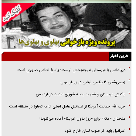
گفت‌وگو با همسر یکی از شهدای جنگ رمضان/ پیکر بی‌سر شهید را از
انگشت‌های پا شناسایی کردیم
نسلی که آنلاین الگو می‌گیرد
گفت‌وگو با آیت‌الله جاودان/ جفای مخالفان مکانت معنوی رهبر شهید را
ارتقا می‌داد
آخرین اخبار
راننده مست به قانون می‌خندد
دیپلماسی با عربستان نتیجه‌بخش نیست؛ پاسخ نظامی ضروری است
همه آقای دوربینی شده‌ایم!
زخمی‌شدن ۳ نظامی لبنانی در زوطر غربی
قصه ناتمام سرویس مدارس
واکنش عربستان و قطر به بیانیه شورای امنیت درباره یمن
آیا مقاومت فلسطین خلع‌سلاح می‌شود؟
حزب الله: حمایت آمریکا از اسرائیل عامل اصلی ادامه تجاوز در منطقه است
متحدان «مکه» برای «روز بدون امریکا» آماده می‌شوند!
اسرائيل بايد از جنوب لبنان خارج شود