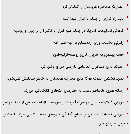
انصارالله محاصره عربستان را تنگ‌تر کرد
باید راه فراری از جنگ با ایران پیدا کنیم
کاهش تسلیحات آمریکا در جنگ علیه ایران و تاثیر آن بر چین و روسیه
رایزنی نخست وزیر ارمنستان با الهام علی اف
حمله پهپادی به شریان گازی روسیه-ترکیه-اروپا
اسپانیا برای مسافران ایتالیایی بازرسی مرزی وضع کرد
یمن: تشکیل ائتلاف هرگز مانع مجازات عربستان به خاطر جنایاتش نمی‌شود
رسانه عبری: نتانیاهو دست به رفتار‌های انتحاری انتخاباتی می‌زند
یورش گسترده پلیس مهاجرت آمریکا در جورجیا؛ بازداشت بیش از ۱۲۰۰ مهاجر
بررسی تحولات میدانی و سطح آمادگی نیرو‌های حشدالشعبی عراق با حضور
دبیرکل سازمان بدر