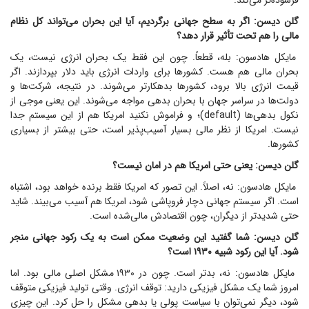
فرسوده‌تر می‌کند.
گلن دیسن: اگر به سطح جهانی برگردیم، آیا این بحران می‌تواند کل نظام
مالی را هم تحت تأثیر قرار دهد؟
مایکل هادسون: بله، قطعاً. چون این فقط یک بحران انرژی نیست، یک
بحران مالی هم هست. کشور‌ها برای واردات انرژی باید دلار بپردازند. اگر
قیمت انرژی بالا برود، کشور‌ها بدهکارتر می‌شوند. در نتیجه، شرکت‌ها و
دولت‌ها در سراسر جهان با بحران بدهی مواجه می‌شوند. این یعنی موجی از
نکول بدهی‌ها (default)؛ و فراموش نکنید امریکا هم از این سیستم جدا
نیست. امریکا از نظر مالی بسیار آسیب‌پذیر است، حتی بیشتر از بسیاری
کشورها.
گلن دیسن: یعنی حتی امریکا هم در امان نیست؟
مایکل هادسون: نه، اصلاً. این تصور که امریکا فقط برنده خواهد بود، اشتباه
است. اگر سیستم جهانی دچار فروپاشی شود، امریکا هم آسیب می‌بیند. شاید
حتی شدیدتر از دیگران، چون اقتصادش مالی‌شده است.
گلن دیسن: شما گفتید این وضعیت ممکن است به یک رکود جهانی منجر
شود. آیا این رکود شبیه ۱۹۳۰ است؟
مایکل هادسون: نه، بدتر است. چون در ۱۹۳۰ مشکل اصلی مالی بود. اما
امروز شما یک مشکل فیزیکی دارید: توقف انرژی. وقتی تولید فیزیکی متوقف
شود، دیگر نمی‌توان با سیاست پولی یا بدهی مشکل را حل کرد. این چیزی