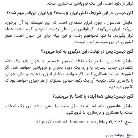
فراتر از رکود است. این یک فروپاشی ساختاری است.
گلن دیسن: در این شرایط، نقش ایران چیست؟ چرا ایران این‌قدر مهم شده؟
مایکل هادسون:، چون ایران نقطه‌ای است که این سیستم به آن برخورد
می‌کند. ایران می‌گوید: اگر قوانین بین‌المللی رعایت نشود و اگر ما تحت حمله
قرار بگیریم، ما تنها نخواهیم رفت؛ و این پیام برای کل جهان است: هیچ
کشوری در این سیستم ایمن نیست.
گلن دیسن: پس در نهایت، این درگیری به کجا می‌رود؟
مایکل هادسون: ما در یک نقطه تصمیم هستیم. یا جهان باید یک نظم
اقتصادی جدید بسازد، یا وارد یک دوره بحران و فروپاشی خواهد شد. اگر
کشور‌ها نتوانند همکاری کنند، اگر نتوانند ساختار انرژی، تجارت و مالی جهانی
را بازسازی کنند، نتیجه آن یک رکود جهانی عمیق‌تر از هر چیزی خواهد بود که
تاکنون دیده‌ایم.
گلن دیسن: یعنی شما آینده را کاملاً باز می‌بینید؟
مایکل هادسون: بله، اما نه به شکل مثبت یا منفی ساده. این یک انتخاب
است. یا همکاری و بازسازی، یا فروپاشی.
منبع: https://michael- hudson. com , May ۲۱, ۲۰۲۶
منبع:
روزنامه جوان