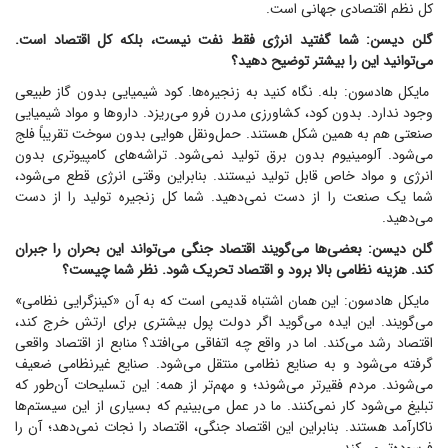
کل نظم اقتصادی جهانی است.
گلن دیسن: شما گفتید انرژی فقط نفت نیست، بلکه کل اقتصاد است.
می‌توانید این را بیشتر توضیح دهید؟
مایکل هادسون: بله. نگاه کنید به زنجیره‌ها. کود شیمیایی بدون گاز طبیعی
وجود ندارد. بدون کود، کشاورزی مدرن فرو می‌ریزد. دارو‌ها و مواد شیمیایی
صنعتی هم به همین شکل هستند. حمل‌ونقل هوایی بدون سوخت تقریباً فلج
می‌شود. آلومینیوم بدون برق تولید نمی‌شود. تراشه‌های کامپیوتری بدون
انرژی و مواد خاص قابل تولید نیستند. بنابراین وقتی انرژی قطع می‌شود،
شما یک صنعت را از دست نمی‌دهید. شما کل زنجیره تولید را از دست
می‌دهید.
گلن دیسن: بعضی‌ها می‌گویند اقتصاد جنگی می‌تواند این بحران را جبران
کند. هزینه نظامی بالا برود و اقتصاد تحریک شود. نظر شما چیست؟
مایکل هادسون: این همان اشتباه قدیمی است که به آن «کینزگرایی نظامی»
می‌گویند. این ایده می‌گوید اگر دولت پول بیشتری برای ارتش خرج کند،
اقتصاد رشد می‌کند. اما در واقع چه اتفاقی می‌افتد؟ منابع از اقتصاد واقعی
گرفته می‌شود و به صنایع نظامی منتقل می‌شود. صنایع غیرنظامی ضعیف
می‌شوند. مردم فقیرتر می‌شوند؛ و مهم‌تر از همه: این تسلیحات آن‌طور که
تبلیغ می‌شود کار نمی‌کنند. ما در عمل می‌بینیم که بسیاری از این سیستم‌ها
ناکارآمد هستند. بنابراین این اقتصاد جنگی، اقتصاد را نجات نمی‌دهد؛ آن را