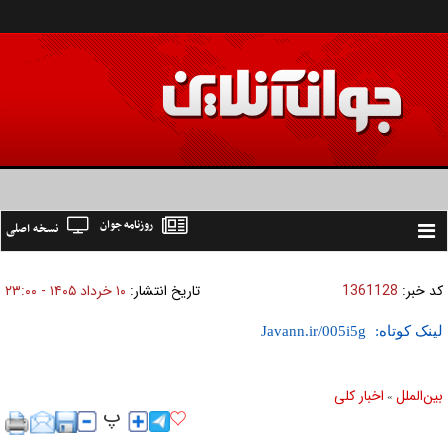
روزنامه جوان
نسخه اصلی
Toggle
navigation
کد خبر:
1361128
تاریخ انتشار:
۱۰ خرداد ۱۴۰۵ - ۲۳:۰۰
لینک کوتاه:
بين‌الملل
اخبار كلی
»