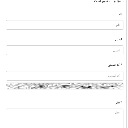
ناسزا و... معذور است
نام
ایمیل
* کد امنیتی
* نظر