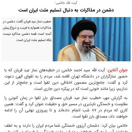
آیت الله خاتمی:
دشمن در مذاکرات به دنبال تسلیم ملت ایران است
خطیب نماز عید قربان گفت: دشمن در
مذاکرات همواره با فریب و دروغ پیش
آمده است قصه دشمن مذاکره نیست
بلکه تسلیم ملت ایران است.
جوان آنلاین:
آیت الله سید احمد خاتمی در خطبه‌های نماز عید قربان که با
حضور نمازگزاران در دانشگاه تهران اقامه شد، مردم را به تقوای الهی دعوت
کرد و گفت: جامع‌ترین مضمون اخلاقی دین تقوا است و جامع‌تر از این
نداریم، زیرا مانند خونی است که در پیکره دین جاری است.
به گزارش مهر، خطیب نماز عید قربان مصداق بارز تقوا در زمان کنونی را
مقاومت و خستگی ناپذیری در مسیر حق و حقیقت عنوان کرد و گفت: همین
کاری که مردم در ۸۷ شب انجام داده‌اند و تا پیروزی نهایی آن را ادامه
خواهند داد، مصداق بارز تقوا است.
خاتمی بیان کرد: دشمنان آرزوی خستگی شما مردم ایران را دارند و به لطف
خداوند آن را به گور خواهند برد؛ این ملت خستگی را خسته می‌کند ولی