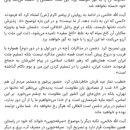
خود خسته نخواهد شد.
آیت الله خاتمی در ادامه به روایتی از پیامبر اکرم (ص) استناد کرد که فرمودند
«کسی که تن به ذلت دهد، از ما نیست» و در این باره توضیح داد: پذیرش
ذلت، نه‌تنها ناپسند، بلکه در اوج رذایل اخلاقی است. دشمنان شما و به‌ویژه
ساکنان آن کاخ سیاه که به غلط «کاخ سفید» نامیده می‌شود، ذلت این ملت را
آرزو می‌کنند؛ اما این آرزو را با خود به گور خواهند برد.
وی تصریح کرد: دشمن در مذاکرات (چه در دور اول و در دور دوم) همواره با
فریب و دروغ پیش آمده است قصه دشمن مذاکره نیست بلکه تسلیم ملت
ایران است؛ همان‌طور که رهبر انقلاب اسلامی در پیام اخیرشان به حجاج
فرمودند «ملت ایران، دشمن را در تسلیم کردن این مرز و بوم ناکام گذاشته
است».
خطیب نماز عید قربان خاطرنشان کرد: حضور پرشور و مستمر مردم آن هم
طی ۸۷ شب از مصادیق بارز مقاومت است؛ پدیده‌ای بی‌نظیر که نه‌تنها در
تهران، بلکه در جای‌جای این کشور این مقاومت به چشم می‌خورد. بر این
اساس، آنچه مایه شرمساری است و از خدا می‌خواهیم ما را از آن دور بدارد،
تسلیم در برابر دشمن است اتفاقی که هرگز رخ نخواهد داد. شما ملتی عزتمند
بوده و خواهید ماند.
آیت الله خاتمی، نکته دیگر را موضوع «صرفه‌جویی» خواند که خود در راستای
همین مقاومت قرار دارد و تصریح کرد: صرفه‌جویی در مصرف آب، برق و دیگر