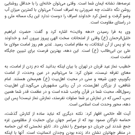
عرصه‌ها، نشانه ایمان شما است. وقتی می‌توان خانه‌ای را با حداقل روشنایی
روشن نگه داشت، چه ضرورتی به اسراف است؟ می‌توان با کمترین میزان آب
وضو گرفت و غسل کرد خداوند اسراف را دوست ندارد این یک مساله ملی و
در راستای مقاومت است.
وی به فرا رسیدن «دهه ولایت» اشاره کرد و گفت: حضرت ابراهیم
خلیل‌الرحمان (ع) وقتی از امتحانات سخت الهی پیروز بیرون آمد و خداوند
به او پس از آن ابتلائات، به مقام امامت رسید. غدیر هم روز امامت مولای ما
علی بن ابی‌طالب (ع) است. این دهه، بهترین فرصت برای تبیین جایگاه
امامت است.
خطیب نماز عید قربان در تهران با بیان اینکه بدانید که دم زدن از امامت، به
معنای تفرقه نیست، عنوان کرد: ما می‌توانیم در عین وحدت، از امامت
بگوییم، چون شیعه و سنی در محبت اهل‌بیت (ع) هم‌سخن هستند. امام
شافعی، از بزرگان اهل‌سنت، در آن رباعی مشهورش می‌گوید:‌ای اهل‌بیت
رسول‌الله، محبت شما در قرآن واجب شده است و در عظمت قدر شما همین
بس، کسی که در نمازش بر شما صلوات نفرستد، نمازش نماز نیست! پس این
دهه، محور وحدت امت اسلامی است.
آیت الله خاتمی اظهار کرد: نکته دیگری که نباید ساده از کنارش گذشت،
حماسه ناوگان صمود بود که از سراسر جهان برای حمایت از مظلومین غزه
جمع شدند این جریان دو موضوع را نشان داد. تابلو نخستی که این حماسه
در منظر جهانیان نشان داد زنده بودن وجدان انسانیت است. آنها با اینکه