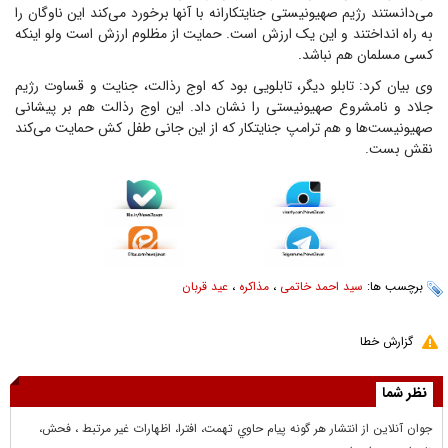
می‌دانستند رژیم صهیونیستی جنایتکارانه با آنها برخورد می‌کند این ناوگان را
به راه انداختند و این یک ارزش است. حمایت از مظلوم ارزش است ولو اینکه
کسی مسلمان هم نباشد.
وی بیان کرد: تابلو دیگر، تابلویی بود که اوج رذالت، جنایت و قساوت رژیم
جلاد و نامشروع صهیونیستی را نشان داد. این اوج رذالت هم بر پیشانی
صهیونیست‌ها و هم ترامپ جنایتکار که از این جانی طفل کش حمایت می‌کند
نقش بست.
برچسب ها:
سید احمد خاتمی
،
مذاکره
،
عید قربان
گزارش خطا
نظر شما
جوان آنلاين از انتشار هر گونه پيام حاوي تهمت، افترا، اظهارات غير مرتبط ، فحش،