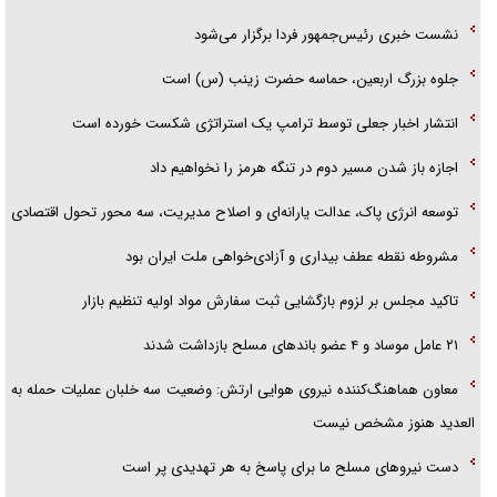
جزئیات شکنجه‌هایم فراتر از آن است که در بیان بگنجد!
نشست خبری رئیس‌جمهور فردا برگزار می‌شود
گزارش «جوان» از قوانین سخت‌گیرانه ۶ قاره در برابر یورش به پاسگاه‌های
جلوه بزرگ اربعین، حماسه حضرت زینب (س) است
پلیس
انتشار اخبار جعلی توسط ترامپ یک استراتژی شکست خورده است
اجازه باز شدن مسیر دوم در تنگه هرمز را نخواهیم داد
توسعه انرژی پاک، عدالت یارانه‌ای و اصلاح مدیریت، سه محور تحول اقتصادی
مشروطه نقطه عطف بیداری و آزادی‌خواهی ملت ایران بود
تاکید مجلس بر لزوم بازگشایی ثبت سفارش مواد اولیه تنظیم بازار
۲۱ عامل موساد و ۴ عضو باند‌های مسلح بازداشت شدند
معاون هماهنگ‌کننده نیروی هوایی ارتش: وضعیت سه خلبان عملیات حمله به
العدید هنوز مشخص نیست
دست نیرو‌های مسلح ما برای پاسخ به هر تهدیدی پر است