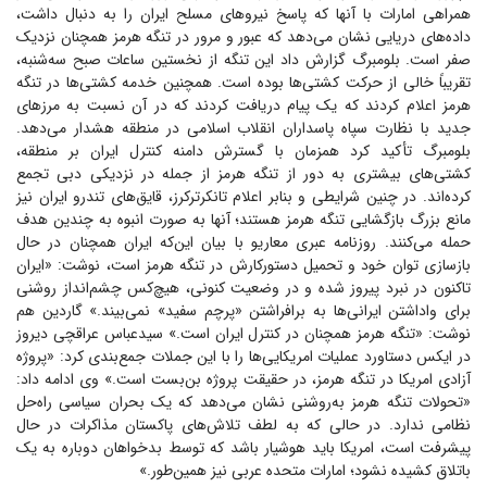
همراهی امارات با آنها که پاسخ نیرو‌های مسلح ایران را به دنبال داشت،
داده‌های دریایی نشان می‌دهد که عبور و مرور در تنگه هرمز همچنان نزدیک
صفر است. بلومبرگ گزارش داد این تنگه از نخستین ساعات صبح سه‌شنبه،
تقریباً خالی از حرکت کشتی‌ها بوده است. همچنین خدمه کشتی‌ها در تنگه
هرمز اعلام کردند که یک پیام دریافت کردند که در آن نسبت به مرز‌های
جدید با نظارت سپاه پاسداران انقلاب اسلامی در منطقه هشدار می‌دهد.
بلومبرگ تأکید کرد همزمان با گسترش دامنه کنترل ایران بر منطقه،
کشتی‌های بیشتری به دور از تنگه هرمز از جمله در نزدیکی دبی تجمع
کرده‌اند. در چنین شرایطی و بنابر اعلام تانکرترکرز، قایق‌های تندرو ایران نیز
مانع بزرگ بازگشایی تنگه هرمز هستند؛ آنها به صورت انبوه به چندین هدف
حمله می‌کنند. روزنامه عبری معاریو با بیان این‌که ایران همچنان در حال
بازسازی توان خود و تحمیل دستورکارش در تنگه هرمز است، نوشت: «ایران
تاکنون در نبرد پیروز شده و در وضعیت کنونی، هیچ‌کس چشم‌انداز روشنی
برای واداشتن ایرانی‌ها به برافراشتن «پرچم سفید» نمی‌بیند.» گاردین هم
نوشت: «تنگه هرمز همچنان در کنترل ایران است.» سیدعباس عراقچی دیروز
در ایکس دستاورد عملیات امریکایی‌ها را با این جملات جمع‌بندی کرد: «پروژه
آزادی امریکا در تنگه هرمز، در حقیقت پروژه بن‌بست است.» وی ادامه داد:
«تحولات تنگه هرمز به‌روشنی نشان می‌دهد که یک بحران سیاسی راه‌حل
نظامی ندارد. در حالی که به لطف تلاش‌های پاکستان مذاکرات در حال
پیشرفت است، امریکا باید هوشیار باشد که توسط بدخواهان دوباره به یک
باتلاق کشیده نشود؛ امارات متحده عربی نیز همین‌طور.»