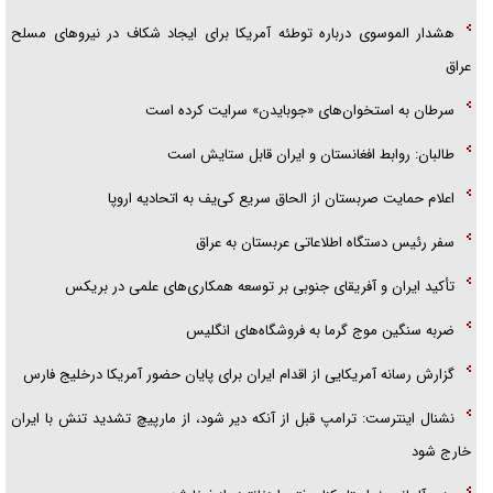
امام حسین (ع) کشته سیرت‌های عصر جاهلی شد
هشدار الموسوی درباره توطئه آمریکا برای ایجاد شکاف در نیرو‌های مسلح
فریاد‌ها و ناله‌های دوستان مبارزدلم را آتش می‌زد
عراق
سرطان به استخوان‌های «جوبایدن» سرایت کرده است
طالبان: روابط افغانستان و ایران قابل ستایش است
اعلام حمایت صربستان از الحاق سریع کی‌یف به اتحادیه اروپا
سفر رئیس دستگاه اطلاعاتی عربستان به عراق
تأکید ایران و آفریقای جنوبی بر توسعه همکاری‌های علمی در بریکس
ضربه سنگین موج گرما به فروشگاه‌های انگلیس
گزارش رسانه آمریکایی از اقدام ایران برای پایان حضور آمریکا درخلیج فارس
نشنال اینترست: ترامپ قبل از آنکه دیر شود، از مارپیچ تشدید تنش با ایران
خارج شود