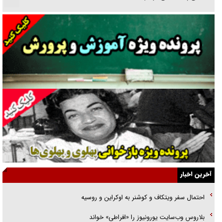
نسلی که آنلاین الگو می‌گیرد
گفت‌وگو با آیت‌الله جاودان/ جفای مخالفان مکانت معنوی رهبر شهید را
ارتقا می‌داد
راننده مست به قانون می‌خندد
همه آقای دوربینی شده‌ایم!
قصه ناتمام سرویس مدارس
آیا مقاومت فلسطین خلع‌سلاح می‌شود؟
الگوی وحدت‌آفرین در ادراک سیاست خارجی
آخرین اخبار
گفتگوی دکتر اخوان مدیرمسئول روزنامه جوان با برنامه تلویزیونی «نبرد
احتمال سفر ویتکاف و کوشنر به اوکراین و روسیه
هرمز»
بلاروس وب‌سایت یورونیوز را «افراطی» خواند