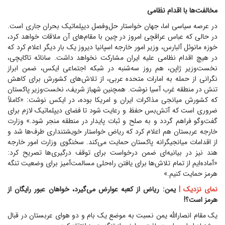
مخالفت‌ها با اقدام نظامی
در عرصه سیاسی اما، جهان خواستار حل‌وفصل دیپلماتیک بحران جاری است.
در حالی که عباس عراقچی امروز در چین با مقام‌های آن ملاقات خواهد کرد،
خوزه مانوئل آلبارس، وزیر امور خارجه اسپانیا دیروز یک بار دیگر اعلام کرد که
در هیچ اقدام نظامی علیه ایران مشارکت نخواهد داشت. سانائه تاکایچی،
نخست‌وزیر ژاپن، هم روز سه‌شنبه در شبکه اجتماعی ایکس، ضمن ابراز
نگرانی از حمله به امارات متحده عربی، از تلاش‌های کشورش برای کاهش
تنش در منطقه غرب آسیا نوشت. همچنین شهباز شریف، نخست‌وزیر پاکستان
که کشورش میانجی مذاکرات ایران و امریکا بوده، در ایکس نوشت: «کاملاً
ضروری است که آتش‌بس حفظ و رعایت شود تا فضای دیپلماتیک لازم برای
گفت‌و‌گو فراهم گردد و به صلح و ثبات پایدار در منطقه منجر شود.» وزارت
خارجه عربستان هم اعلام کرد که ریاض خواستار خویشتنداری طرف‌ها شد و
از اقدامات میانجیگرانه پاکستان حمایت می‌کند. سخنگوی وزارت امور خارجه
هند نیز در بیانیه‌ای ضمن درخواست برای توقف درگیری‌ها تصریح کرد:
«آماده‌ایم از تمام تلاش‌ها برای یافتن راه‌حلی مسالمت‌آمیز برای وضعیت تنگه
هرمز حمایت کنیم.»
نمای نزدیک |
یمن: ریاض از کعبه عوارض می‌گیرد، خواهان عبور رایگان از
هرمز است؟!
یک مقام انصارالله یمن نسبت به موضع یک بام و دو هوای عربستان در قبال