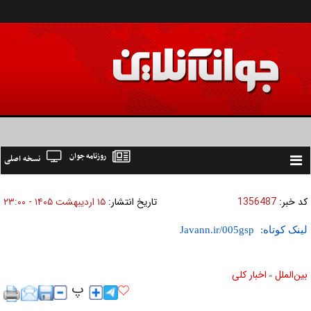
روزنامه جوان
نسخه اصلی
Toggle
navigation
کد خبر:
1356487
تاریخ انتشار:
۱۵ ارديبهشت ۱۴۰۵ - ۲۳:۰۰
لینک کوتاه:
بين‌الملل
اخبار كلی
»