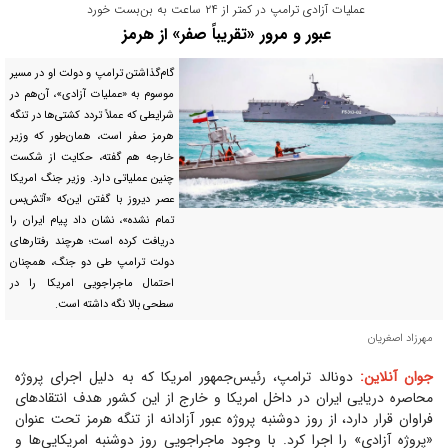
عملیات آزادی ترامپ در کمتر از ۲۴ ساعت به بن‌بست خورد
عبور و مرور «تقریباً صفر» از هرمز
گام‌گذاشتن ترامپ و دولت او در مسیر
موسوم به «عملیات آزادی»، آن‌هم در
شرایطی که عملاً تردد کشتی‌ها در تنگه
هرمز صفر است، همان‌طور که وزیر
خارجه هم گفته، حکایت از شکست
چنین عملیاتی دارد. وزیر جنگ امریکا
عصر دیروز با گفتن این‌که «آتش‌بس
تمام نشده»، نشان داد پیام ایران را
دریافت کرده است؛ هرچند رفتار‌های
دولت ترامپ طی دو جنگ، همچنان
احتمال ماجراجویی امریکا را در
سطحی بالا نگه داشته است.
مهرزاد اصغریان
جوان آنلاین:
دونالد ترامپ، رئیس‌جمهور امریکا که به دلیل اجرای پروژه
محاصره دریایی ایران در داخل امریکا و خارج از این کشور هدف انتقاد‌های
فراوان قرار دارد، از روز دوشنبه پروژه عبور آزادانه از تنگه هرمز تحت عنوان
«پروژه آزادی» را اجرا کرد. با وجود ماجراجویی روز دوشنبه امریکایی‌ها و