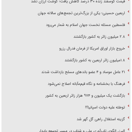
قیمت گوسفند زنده ۳۰ درصد کاهش یافت؛ گوشت ارزان نشد
اربعین حسینی؛ یکی از بزرگ‌ترین تجمع‌های سالانه جهان
فلسطین مسئله نخست جهان اسلام به شمار می‌رود
۲.۸ میلیون زائر به کشور بازگشتند
خروج بازار اوراق امریکا از فرمان فدرال رزرو
۱.۸میلیون زائر اربعین به کشور بازگشتند
۲۱ عامل موساد و ۴ عضو باند‌های مسلح بازداشت شدند
فرهنگ با بخشنامه و نگاه قیم‌مآبانه اصلاح نمی‌شود
بازگشت یک میلیون و ۹۷۴ هزار زائر اربعین به کشور
توطئه علیه دولت اسپانیا؟!
گزینه استقلال راهی گل گهر شد
البرز، الگوی تاب‌آوری ملی و شتاب در مسیر توسعه پایدار