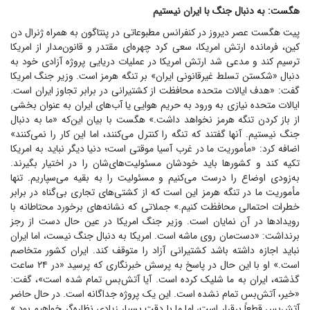
هگست: به دنبال جنگ با ایران نیستیم
پیت هگست عصر دیروز در کنفرانس مطبوعاتی در پنتاگون به همراه ژنرال دن
کین، فرمانده ارتش امریکا، سعی کرد چهره‌ای مقتدر و قانون‌مدار از امریکا
ترسیم کند و مدعی شد ارتش امریکا در عملیات دریایی پروژه آزادی خود به
دنبال «شکستن تسلط غیرقانونی ایران» بر تنگه هرمز است. وزیر جنگ امریکا
گفت: «هدف ایالات متحده محافظت از کشتیرانی در برابر تجاوز ایران است.
ایالات متحده نیازی به ورود به حریم هوایی یا آب‌های ایران به عنوان بخشی
از باز کردن تنگه هرمز نخواهد داشت.» هگست با بیان این‌که «ما به دنبال
جنگ نیستیم. آنها گفتند که تنگه را کنترل می‌کنند، اما این کار را نمی‌کنند»
اضافه کرد: «مأموریت ما در غرب آسیا موقتی است؛ دنیا دیگر نباید به امریکا
تکیه کند و کشور‌ها باید خودشان مسئولیت‌های‌شان را در اختیار بگیرند.
به‌زودی اوضاع را درست می‌کنیم و مسئولیت را به بقیه می‌سپاریم. تنها
مأموریت ما در تنگه هرمز این است که از کشتی‌های تجاری بی‌گناه در برابر
خطرات احتمالی محافظت کنیم.» جملاتی که نشانه‌های برخورد محتاطانه با
رویداد‌ها در آن نمایان است. وزیر جنگ امریکا در عین حال دست از رجز
برنداشت: «دست‌مان روی ماشه است. امریکا به دنبال جنگ نیست، اما ایران
نباید اجازه داشته باشد کشتیرانی آزاد را متوقف کند. ایران کشور متخاصم
است.» او با این حال در پاسخ به پرسش خبرنگاری که پرسید «در ۲۴ ساعت
گذشته، ایران به ما شلیک کرده است. آیا آتش‌بس تمام شده است»، گفت:
«خیر، آتش‌بس تمام نشده است. این یک پروژه جداگانه است. در حال حاضر
آتش‌بس قطعاً برقرار است، اما ما با دقت بسیار زیادی نظاره‌گر خواهیم بود.»