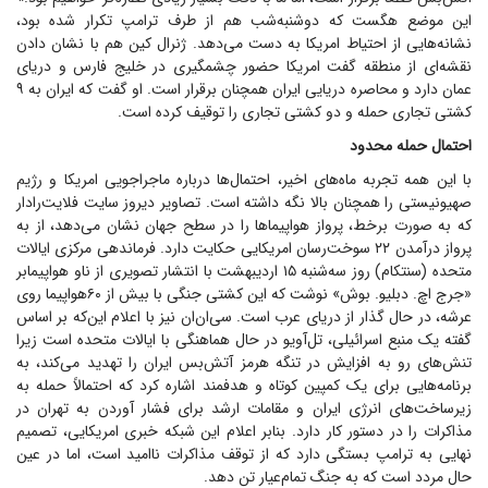
این موضع هگست که دوشنبه‌شب هم از طرف ترامپ تکرار شده بود،
نشانه‌هایی از احتیاط امریکا به دست می‌دهد. ژنرال کین هم با نشان دادن
نقشه‌ای از منطقه گفت امریکا حضور چشمگیری در خلیج فارس و دریای
عمان دارد و محاصره دریایی ایران همچنان برقرار است. او گفت که ایران به ۹
کشتی تجاری حمله و دو کشتی تجاری را توقیف کرده است.
احتمال حمله محدود
با این همه تجربه ماه‌های اخیر، احتمال‌ها درباره ماجراجویی امریکا و رژیم
صهیونیستی را همچنان بالا نگه داشته است. تصاویر دیروز سایت فلایت‌رادار
که به صورت برخط، پرواز هواپیما‌ها را در سطح جهان نشان می‌دهد، از به
پرواز درآمدن ۲۲ سوخت‌رسان امریکایی حکایت دارد. فرماندهی مرکزی ایالات
متحده (سنتکام) روز سه‌شنبه ۱۵ اردیبهشت با انتشار تصویری از ناو هواپیمابر
«جرج اچ. دبلیو. بوش» نوشت که این کشتی جنگی با بیش از ۶۰‌هواپیما روی
عرشه، در حال گذار از دریای عرب است. سی‌ان‌ان نیز با اعلام این‌که بر اساس
گفته یک منبع اسرائیلی، تل‌آویو در حال هماهنگی با ایالات متحده است زیرا
تنش‌های رو به افزایش در تنگه هرمز آتش‌بس ایران را تهدید می‌کند، به
برنامه‌هایی برای یک کمپین کوتاه و هدفمند اشاره کرد که احتمالاً حمله به
زیرساخت‌های انرژی ایران و مقامات ارشد برای فشار آوردن به تهران در
مذاکرات را در دستور کار دارد. بنابر اعلام این شبکه خبری امریکایی، تصمیم
نهایی به ترامپ بستگی دارد که از توقف مذاکرات ناامید است، اما در عین
حال مردد است که به جنگ تمام‌عیار تن دهد.