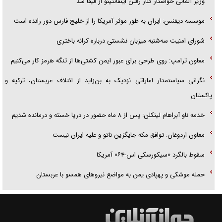
وزیر آلمانی خواستار کنار رفتن اینفانتینو از فیفا شد
موسسه دیفنس: ایران به طور موثر آمریکا را از خلیج فارس دور رانده است
شورای امنیت سه‌شنبه میزبان نشستی درباره کرانه باختری
معاون ترامپ: روی طرحی برای عبور ایمن کشتی‌ها از تنگه هرمز کار می‌کنیم
نگرانی سیاستمدار اماراتی نزدیک به بن‌زاید از ائتلاف عربستان، ترکیه و
پاکستان
خدمه ناو آبراهام لینکلن: پس از ۸ ماه حضور در دریا خسته و درمانده شدیم
معاون اردوغان: توافق مکه جایگزین ناتو و علیه ایران نیست
سقوط بالگرد «سیکورسکی اس-۶۴» آمریکا
حمله موشکی و پهپادی یمن به مواضع نیرو‌های همسو با عربستان