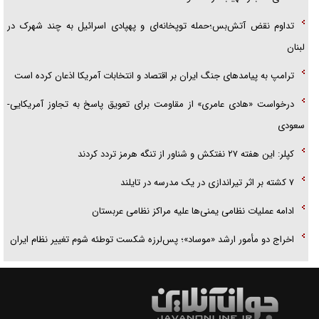
تداوم نقض آتش‌بس؛حمله توپخانه‌ای و پهپادی اسرائیل به چند شهرک در
لبنان
ترامپ به پیامدهای جنگ ایران بر اقتصاد و انتخابات آمریکا اذعان کرده است
درخواست «هادی عامری» از مقاومت برای تعویق پاسخ به تجاوز آمریکایی-
سعودی
کپلر: این هفته ۲۷ نفتکش و شناور از تنگه هرمز تردد کردند
۷ کشته بر اثر تیراندازی در یک مدرسه در تایلند
ادامه عملیات نظامی یمنی‌ها علیه مراکز نظامی عربستان
اخراج دو مأمور ارشد «موساد»؛ پس‌لرزه شکست توطئه شوم تغییر نظام ایران