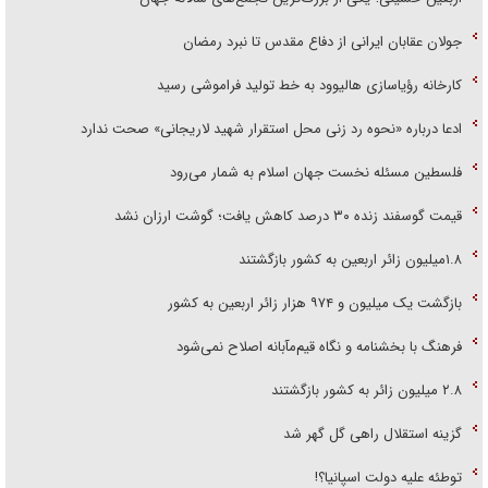
جولان عقابان ایرانی از دفاع مقدس تا نبرد رمضان
کارخانه رؤیاسازی هالیوود به خط تولید فراموشی رسید
ادعا درباره «نحوه رد زنی محل استقرار شهید لاریجانی» صحت ندارد
فلسطین مسئله نخست جهان اسلام به شمار می‌رود
قیمت گوسفند زنده ۳۰ درصد کاهش یافت؛ گوشت ارزان نشد
۱.۸میلیون زائر اربعین به کشور بازگشتند
بازگشت یک میلیون و ۹۷۴ هزار زائر اربعین به کشور
فرهنگ با بخشنامه و نگاه قیم‌مآبانه اصلاح نمی‌شود
۲.۸ میلیون زائر به کشور بازگشتند
گزینه استقلال راهی گل گهر شد
توطئه علیه دولت اسپانیا؟!