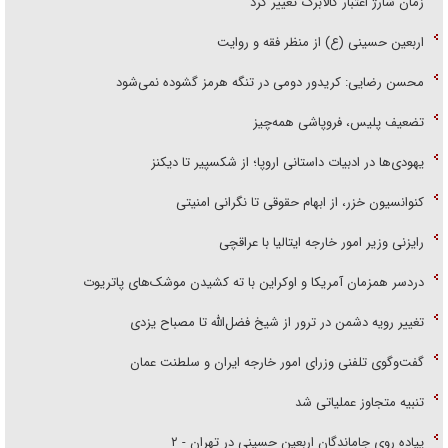
زمان شارژ اعتبار کالابرگ تغییر کرد
اربعین حسینی (ع) از منظر فقه و روایت
محسن رضایی: کریدور دومی در تنگه هرمز گشوده نمی‌شود
تضعیف پلیس، فروپاشی همه‌چیز
یهودی‌ها در ادبیات داستانی اروپا؛ از شکسپیر تا دیکنز
کنوانسیون خزر، از ابهام حقوقی تا نگرانی امنیتی
رایزنی وزیر امور خارجه ایتالیا با عراقچی
دردسر همزمان آمریکا و اوکراین با ته کشیدن موشک‌های پاتریوت
تغییر رویه دشمن در ترور از شیخ فضل‌الله تا مصباح یزدی
گفت‌وگوی تلفنی وزرای امور خارجه ایران و سلطنت عمان
تنبیه متجاوز عملیاتی شد
پیاده روی جاماندگان اربعین حسینی در تهران - ۲