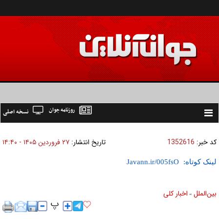
روزنامه جوان
نسخه اصلی
Toggle
navigation
کد خبر:
1352616
تاریخ انتشار:
۲۷ فروردين ۱۴۰۵ - ۱۴:۴۰
لینک کوتاه:
بين‌الملل
اخبار كلی
»