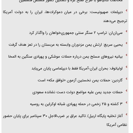
مخالفت نتانیاهو با طرح صلح غزه و تشکیل کشور مستقل فلسطین
دیپلمات صهیونیست: برخی در میان دموکرات‌ها، ایران را به دولت آمریکا
ترجیح می‌دهند
سی‌ان‌ان: ترامپ ۲ سنگر سنتی جمهوری‌خواهان را واگذار کرد
یحیی سریع: ارتش یمن مزدوران وابسته به عربستان را در تعز هدف گرفت
بیانیه نیروهای مسلح یمن درباره حملات موشکی و پهپادی سنگین به المخا
اولیانوف: بحران ایران-آمریکا فقط با دیپلماسی پایان می‌یابد
گاردین: حملات یمن نخستین آزمون «توافق مکه» است
حملات جدید یمن علیه مواضع دولت دست نشانده سعودی
۳ کشته و ۲۵ زخمی در حمله پهپادی شبانه اوکراین به روسیه
آغاز تخلیه پایگاه اربیل/ تاکید عراق بر ضرب‌الاجل ۳۰ سپتامبر برای پایان حضور
نظامی آمریکا