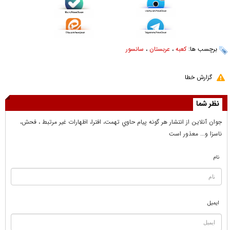
برچسب ها:
کعبه
،
عربستان
،
سانسور
گزارش خطا
نظر شما
جوان آنلاين از انتشار هر گونه پيام حاوي تهمت، افترا، اظهارات غير مرتبط ، فحش،
ناسزا و... معذور است
نام
ایمیل