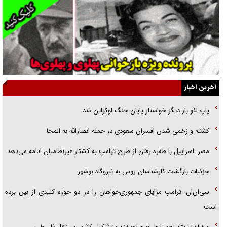
انگشت‌های پا شناسایی کردیم
نسلی که آنلاین الگو می‌گیرد
گفت‌وگو با آیت‌الله جاودان/ جفای مخالفان مکانت معنوی رهبر شهید را
ارتقا می‌داد
آخرین اخبار
راننده مست به قانون می‌خندد
پاپ لئو بار دیگر خواستار پایان جنگ اوکراین شد
همه آقای دوربینی شده‌ایم!
کشته و زخمی شدن افسران سعودی در حمله انصارالله به المخا
قصه ناتمام سرویس مدارس
مصر: اسراییل با طفره رفتن از طرح ترامپ به کشتار غیرنظامیان ادامه می‌دهد
آیا مقاومت فلسطین خلع‌سلاح می‌شود؟
جزئیات بازگشت کارشناسان روس به نیروگاه بوشهر
سی‌ان‌ان: ترامپ مزایای جمهوری‌خواهان را در دو حوزه کلیدی از بین برده
است