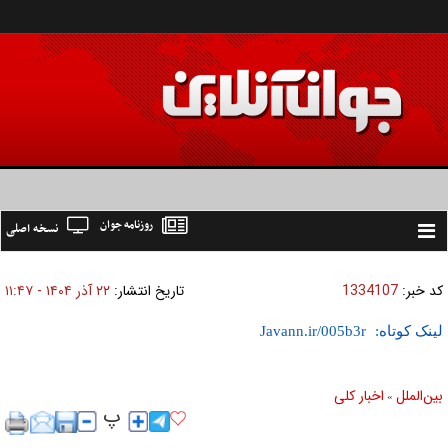
روزنامه جوان
نسخه اصلی
Toggle
navigation
کد خبر:
1334107
تاریخ انتشار:
۲۲ آذر ۱۴۰۴ - ۱۱:۴۷
لینک کوتاه:
بين‌الملل
اخبار كلی
»