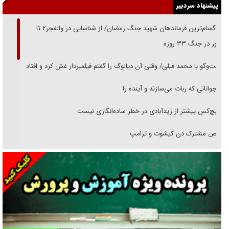
پیشنهاد سردبیر
از گمنام‌ترین فرماندهان شهید جنگ رمضان/ از شناسایی در والفجر۲ تا
حضور در جنگ ۳۳ روزه
گفت‌وگو با محمد فیلی/ وقتی آن دیالوگ را گفتم فیلمبردار غش کرد و افتاد
نوجوانانی که ربات می‌سازند و آینده را
هیچ‌کس بیشتر از زیدآبادی در خطر ساده‌انگاری نیست
رقص مشترک دن کیشوت و ترامپ
دنده دولت به واگذاری مسئله‌دار ایران‌خودرو/ خصوصی‌سازی یا انحصار؟
غریزه‌ی بقا و آقای باقی و رفقا
جراحی‌های زیبایی با مدرک فوق‌دیپلم! + گفت‌وگو با متهم
گفت‌وگو با همسر یکی از شهدای جنگ رمضان/ پیکر بی‌سر شهید را از