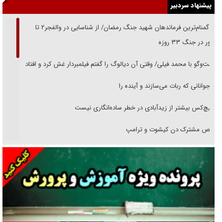
پیشنهاد سردبیر
از گمنام‌ترین فرماندهان شهید جنگ رمضان/ از شناسایی در والفجر۲ تا
حضور در جنگ ۳۳ روزه
گفت‌وگو با محمد فیلی/ وقتی آن دیالوگ را گفتم فیلمبردار غش کرد و افتاد
نوجوانانی که ربات می‌سازند و آینده را
هیچ‌کس بیشتر از زیدآبادی در خطر ساده‌انگاری نیست
رقص مشترک دن کیشوت و ترامپ
دنده دولت به واگذاری مسئله‌دار ایران‌خودرو/ خصوصی‌سازی یا انحصار؟
غریزه‌ی بقا و آقای باقی و رفقا
جراحی‌های زیبایی با مدرک فوق‌دیپلم! + گفت‌وگو با متهم
گفت‌وگو با همسر یکی از شهدای جنگ رمضان/ پیکر بی‌سر شهید را از