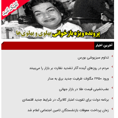
انگشت‌های پا شناسایی کردیم
نسلی که آنلاین الگو می‌گیرد
گفت‌وگو با آیت‌الله جاودان/ جفای مخالفان مکانت معنوی رهبر شهید را
ارتقا می‌داد
آخرین اخبار
راننده مست به قانون می‌خندد
تداوم سبزپوشی بورس
همه آقای دوربینی شده‌ایم!
مردم در روزهای آینده آثار تشدید نظارت بر بازار را می‌بینند
قصه ناتمام سرویس مدارس
ورود ۲۴۵۰ مگاوات ظرفیت جدید برق به مدار
آیا مقاومت فلسطین خلع‌سلاح می‌شود؟
عقب‌نشینی قیمت طلا در بازار جهانی
برنامه دولت برای تقویت اعتبار کالابرگ در شرایط جدید اقتصادی
زمان پرداخت معوقات بازنشستگان تامین اجتماعی اعلام شد