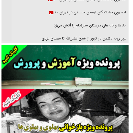
پیاده روی جاماندگان اربعین حسینی در تهران - ۱
فریاد‌ها و ناله‌های دوستان مبارزدلم را آتش می‌زد
تغییر رویه دشمن در ترور از شیخ فضل‌الله تا مصباح یزدی
خرید قسطی اولش خنده و آخرش گریه است!
فوتبال و آن «بالا»!
راهبرد غافلگیری با نسل جدید پهپاد‌ها
جنجال پزشکان تقلبی در صنعت زیبایی
یهودی‌ها در ادبیات داستانی اروپا؛ از شکسپیر تا دیکنز
گفت‌وگو با خواهر یکی از شهدای جنگ رمضان/ خواهرم فرمانده جهادی و
اهل خدمت بی‌منت بود