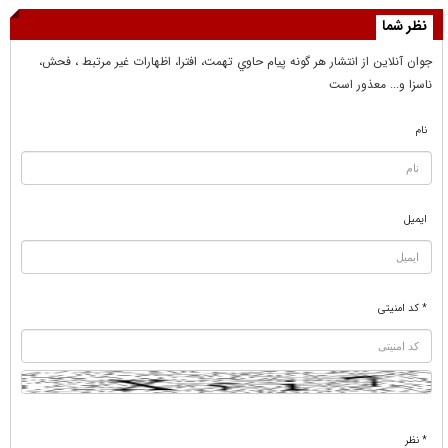
نظر شما
جوان آنلاين از انتشار هر گونه پيام حاوي تهمت، افترا، اظهارات غير مرتبط ، فحش،
ناسزا و... معذور است
نام
ایمیل
* کد امنیتی
* نظر