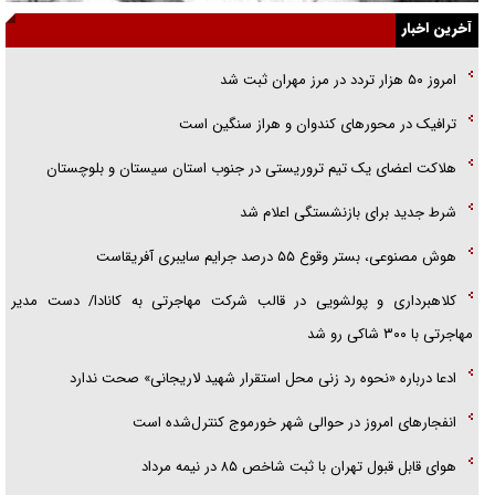
جزئیات شکنجه‌هایم فراتر از آن است که در بیان بگنجد!
آخرین اخبار
گزارش «جوان» از قوانین سخت‌گیرانه ۶ قاره در برابر یورش به پاسگاه‌های
امروز ۵۰ هزار تردد در مرز مهران ثبت شد
پلیس
ترافیک در محور‌های کندوان و هراز سنگین است
تحلیل ابعاد پیام رهبر انقلاب به حزب‌الله/ مقاومت نقشه راه آینده غرب آسیا
هلاکت اعضای یک تیم تروریستی در جنوب استان سیستان و بلوچستان
شرط جدید برای بازنشستگی اعلام شد
هوش مصنوعی، بستر وقوع ۵۵ درصد جرایم سایبری آفریقاست
کلاهبرداری و پولشویی در قالب شرکت مهاجرتی به کانادا/ دست مدیر
مهاجرتی با ۳۰۰ شاکی رو شد
ادعا درباره «نحوه رد زنی محل استقرار شهید لاریجانی» صحت ندارد
انفجار‌های امروز در حوالی شهر خورموج کنترل‌شده است
هوای قابل قبول تهران با ثبت شاخص ۸۵ در نیمه مرداد