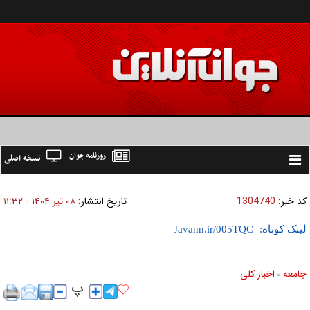
روزنامه جوان
نسخه اصلی
Toggle
navigation
کد خبر:
1304740
تاریخ انتشار:
۰۸ تير ۱۴۰۴ - ۱۱:۳۲
لینک کوتاه:
جامعه
اخبار كلی
»