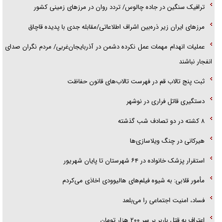
ترافیک سنگین در جاده چالوس/ تردد روان در مرز‌های زمینی کشور
مرز‌های ایران زیر ذره‌بین اشراف اطلاعاتی/مقابله جدی با پدیده قاچاق
عملیات انهدام مهمات عمل نکرده دشمن در آذربایجان‌غربی/ مردم نگران صدای
انفجار نباشند
ثبت پنج تالاب قم در فهرست تالاب‌های قانون حفاظت
دستگیری قاتل فراری در نوشهر
۸ کشته در دو تصادف شب گذشته
هیرکانی در چنگ ویلاسازی‌ها
‌استقرار پزشک خانواده در ۶۴ شهرستان تا پایان شهریور
مأمور قلابی: به شیوه فیلم‌های هالیوودی اخاذی می‌کردم
فساد، امنیت اجتماعی را می‌بلعد
‌‌اعتراف به قتل باربر بر سر ۲۰۰ هزار تومان