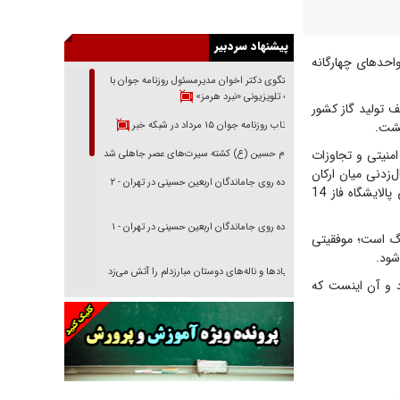
پیشنهاد سردبیر
احدهای چهارگانه
گفتگوی دکتر اخوان مدیرمسئول روزنامه جوان با
برنامه تلویزیونی «نبرد هرمز»
 تولید گاز کشور
بازتاب روزنامه جوان ۱۵ مرداد در شبکه خبر
منیتی و تجاوزات
امام حسین (ع) کشته سیرت‌های عصر جاهلی شد
‌زدنی میان ارکان
پیاده روی جاماندگان اربعین حسینی در تهران - ۲
مختلف صنعت نفت، عملیات دریافت گاز ترش از دریا و راه‌اندازی ردیف چهارم واحد شیرین‌سازی پالایشگاه فاز 14
پیاده روی جاماندگان اربعین حسینی در تهران - ۱
 آغاز فرآیند شیرین‌سازی در این ترین(Train) گامی بزرگ است؛ موفقیتی
شود.
فریاد‌ها و ناله‌های دوستان مبارزدلم را آتش می‌زد
 و آن اینست که
تغییر رویه دشمن در ترور از شیخ فضل‌الله تا مصباح
یزدی
خرید قسطی اولش خنده و آخرش گریه است!
فوتبال و آن «بالا»!