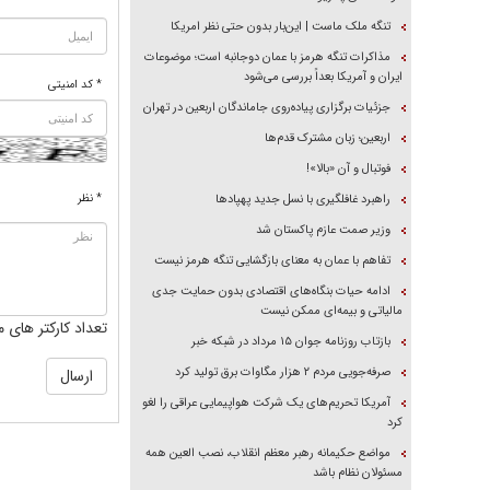
تنگه ملک ماست | این‌بار بدون حتی نظر امریکا
مذاکرات تنگه هرمز با عمان دوجانبه است؛ موضوعات
ایران و آمریکا بعداً بررسی می‌شود
* کد امنیتی
جزئیات برگزاری پیاده‌روی جاماندگان اربعین در تهران
اربعین؛ زبان مشترک قدم‌ها
فوتبال و آن «بالا»!
* نظر
راهبرد غافلگیری با نسل جدید پهپاد‌ها
وزیر صمت عازم پاکستان شد
تفاهم با عمان به معنای بازگشایی تنگه هرمز نیست
ادامه حیات بنگاه‌های اقتصادی بدون حمایت جدی
مالیاتی و بیمه‌ای ممکن نیست
تعداد کارکتر های م
بازتاب روزنامه جوان ۱۵ مرداد در شبکه خبر
صرفه‌جویی مردم ۲ هزار مگاوات برق تولید کرد
آمریکا تحریم‌های یک شرکت هواپیمایی عراقی را لغو
کرد
مواضع حکیمانه رهبر معظم انقلاب، نصب العین همه
مسئولان نظام باشد