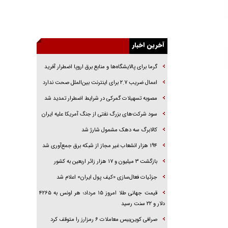
راهبرد غافلگیری با نسل جدید پهپاد‌ها
جنجال پزشکان تقلبی در صنعت زیبایی
یهودی‌ها در ادبیات داستانی اروپا؛ از شکسپیر تا
دیکنز
آخرین اخبار
گفت‌وگو با خواهر یکی از شهدای جنگ رمضان/
گرما برای پالایشگاه‌ها و منابع برق اروپا اضطرار آفرید
خواهرم فرمانده جهادی و اهل خدمت بی‌منت بود
اعمال ضریب ۲.۷ برای اینترنت بین‌الملل صحت ندارد
جزئیات شکنجه‌هایم فراتر از آن است که در بیان
بگنجد!
مصوبه تسهیلات گمرکی در شرایط اضطرار تمدید شد
گزارش «جوان» از قوانین سخت‌گیرانه ۶ قاره در
سود شرکت‌های بزرگ نفتی از جنگ آمریکا علیه ایران
برابر یورش به پاسگاه‌های پلیس
کالابرگ سه دهک مشمول شارژ شد
۱۹۴ هزار انشعاب غیر مجاز از شبکه برق جمع‌آوری شد
بازگشت ۳ میلیون و ۱۷ هزار زائر اربعین به کشور
جزئیات فعال‌سازی «کیف پول ایران» اعلام شد
قیمت جهانی طلا امروز ۱۵ مرداد؛ هر اونس به ۴۲۶۵
دلار و ۲۲ سنت رسید
صرافی کوین‌بیس معاملات ۶ رمزارز را متوقف کرد