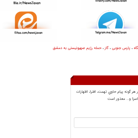
اه
،
پارس جنوبی
،
گاز
،
حمله رژیم صهیونیستی به دمشق
ر هر گونه پيام حاوي تهمت، افترا، اظهارات
سزا و... معذور است