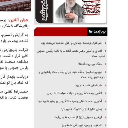
جوان آنلاین:
بیست
پالایشگاه خشکی فاز 14 پارس جنوبی دچار آسیب و ح
پربازدید ها
به گزارش تسنیم، 
نشده بود، در بازه زمانی حدود 10 روز با توان مهندسان ایرانی
خواهرم فرمانده جهادی و اهل خدمت بی‌منت بود
شرکت پتروپارس در
ادعای واکنش رهبر معظم انقلاب به نامه رئیس جمهور
اخیر قرار داشت، ب
کذب است
جنگ روانی تنگه‌ها!
پارس جنوبی با موف
نیویورک‌تایمز: جنگ علیه ایران یک باخت راهبردی و
مایه شرم بوده است
که نماد بارز توا
هر شبش شب قدر بود
حمیدرضا ثقفی مد
الگوی وحدت‌آفرین در ادراک سیاست خارجی
صنعت نفت، با اتکا
آخرین صحبت‌های پسرم دلتنگی برای رهبر شهید بود
زمان شارژ اعتبار کالابرگ تغییر کرد
اربعین حسینی (ع) از منظر فقه و روایت
تضعیف پلیس، فروپاشی همه‌چیز