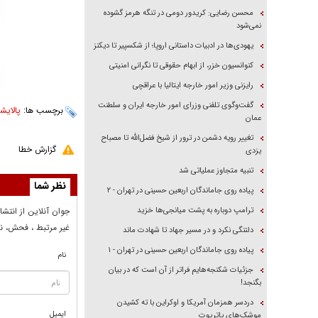
محسن رضایی: کریدور دومی در تنگه هرمز گشوده
نمی‌شود
یهودی‌ها در ادبیات داستانی اروپا؛ از شکسپیر تا دیکنز
کنوانسیون خزر، از ابهام حقوقی تا نگرانی امنیتی
رایزنی وزیر امور خارجه ایتالیا با عراقچی
گفت‌وگوی تلفنی وزرای امور خارجه ایران و سلطنت
برچسب ها:
پالایشگ
عمان
تغییر رویه دشمن در ترور از شیخ فضل‌الله تا مصباح
گزارش خطا
یزدی
تنبیه متجاوز عملیاتی شد
نظر شما
پیاده روی جاماندگان اربعین حسینی در تهران - ۲
ترامپ دوباره به پشت میانجی‌ها خزید
جوان آنلاين از انتشا
غير مرتبط ، فحش، نا
دلتنگی نکرد و در مسیر جهاد تا شهادت ماند
پیاده روی جاماندگان اربعین حسینی در تهران - ۱
نام
جزئیات شکنجه‌هایم فراتر از آن است که در بیان
بگنجد!
دردسر همزمان آمریکا و اوکراین با ته کشیدن
ایمیل
موشک‌های پاتریوت