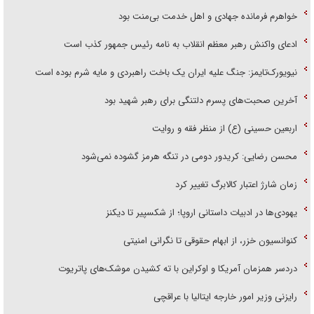
خواهرم فرمانده جهادی و اهل خدمت بی‌منت بود
ادعای واکنش رهبر معظم انقلاب به نامه رئیس جمهور کذب است
نیویورک‌تایمز: جنگ علیه ایران یک باخت راهبردی و مایه شرم بوده است
آخرین صحبت‌های پسرم دلتنگی برای رهبر شهید بود
اربعین حسینی (ع) از منظر فقه و روایت
محسن رضایی: کریدور دومی در تنگه هرمز گشوده نمی‌شود
زمان شارژ اعتبار کالابرگ تغییر کرد
یهودی‌ها در ادبیات داستانی اروپا؛ از شکسپیر تا دیکنز
کنوانسیون خزر، از ابهام حقوقی تا نگرانی امنیتی
دردسر همزمان آمریکا و اوکراین با ته کشیدن موشک‌های پاتریوت
رایزنی وزیر امور خارجه ایتالیا با عراقچی