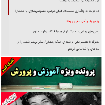
رقص مشترک دن کیشوت و ترامپ
دنده دولت به واگذاری مسئله‌دار ایران‌خودرو/ خصوصی‌سازی یا انحصار؟
غریزه‌ی بقا و آقای باقی و رفقا
جراحی‌های زیبایی با مدرک فوق‌دیپلم! + گفت‌وگو با متهم
گفت‌وگو با همسر یکی از شهدای جنگ رمضان/ پیکر بی‌سر شهید را از
انگشت‌های پا شناسایی کردیم
نسلی که آنلاین الگو می‌گیرد
گفت‌وگو با آیت‌الله جاودان/ جفای مخالفان مکانت معنوی رهبر شهید را
ارتقا می‌داد
راننده مست به قانون می‌خندد
همه آقای دوربینی شده‌ایم!