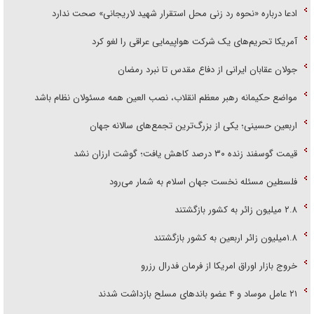
ادعا درباره «نحوه رد زنی محل استقرار شهید لاریجانی» صحت ندارد
آمریکا تحریم‌های یک شرکت هواپیمایی عراقی را لغو کرد
جولان عقابان ایرانی از دفاع مقدس تا نبرد رمضان
مواضع حکیمانه رهبر معظم انقلاب، نصب العین همه مسئولان نظام باشد
اربعین حسینی؛ یکی از بزرگ‌ترین تجمع‌های سالانه جهان
قیمت گوسفند زنده ۳۰ درصد کاهش یافت؛ گوشت ارزان نشد
فلسطین مسئله نخست جهان اسلام به شمار می‌رود
۲.۸ میلیون زائر به کشور بازگشتند
۱.۸میلیون زائر اربعین به کشور بازگشتند
خروج بازار اوراق امریکا از فرمان فدرال رزرو
۲۱ عامل موساد و ۴ عضو باند‌های مسلح بازداشت شدند