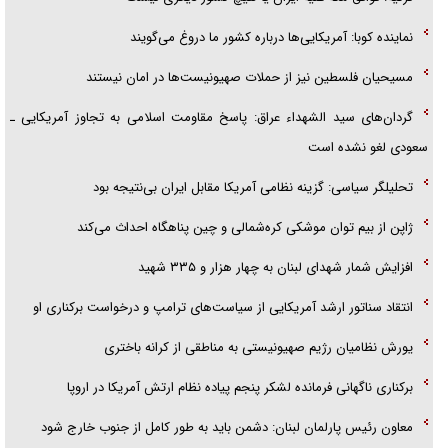
نماینده کوبا: آمریکایی‌ها درباره کشور ما دروغ می‌گویند
مسیحیان فلسطین نیز از حملات صهیونیست‌ها در امان نیستند
گردان‌های سید الشهداء عراق: پاسخ مقاومت اسلامی به تجاوز آمریکایی ـ
سعودی لغو نشده است
تحلیلگر سیاسی: گزینه نظامی آمریکا مقابل ایران بی‌نتیجه بود
ژاپن از بیم توان موشکی کره‌شمالی و چین پناهگاه احداث می‌کند
افزایش شمار شهدای لبنان به چهار هزار و ۳۳۵ شهید
انتقاد سناتور ارشد آمریکایی از سیاست‌های ترامپ و درخواست برکناری او
یورش نظامیان رژیم صهیونیستی به مناطقی از کرانه باختری
برکناری ناگهانی فرمانده لشکر پنجم پیاده‌ نظام ارتش آمریکا در اروپا
معاون رئیس پارلمان لبنان: دشمن باید به طور کامل از جنوب خارج شود