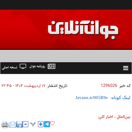
روزنامه جوان
نسخه اصلی
Toggle
navigation
کد خبر:
1296026
تاریخ انتشار:
۱۷ ارديبهشت ۱۴۰۴ - ۲۲:۴۵
لینک کوتاه:
بين‌الملل
اخبار كلی
»