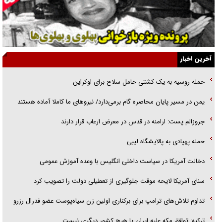
قصه ناتمام سرویس مدارس
آیا مقاومت فلسطین خلع‌سلاح می‌شود؟
الگوی وحدت‌آفرین در ادراک سیاست خارجی
آخرین اخبار
گفتگوی دکتر اخوان مدیرمسئول روزنامه جوان با برنامه تلویزیونی «نبرد
حمله روسیه به یک کشتی حامل سلاح برای اوکراین
هرمز»
یمن در مسیر پایان محاصره گام برمی‌دارد/ نیرو‌های ما کاملا آماده هستند
امام حسین (ع) کشته سیرت‌های عصر جاهلی شد
جروزالم پست: ارامنه در قدس در معرض ارعاب قرار دارند
فریاد‌ها و ناله‌های دوستان مبارزدلم را آتش می‌زد
حمله پهپادی به پالایشگاه لیبی
دخالت آمریکا در سیاست داخلی انگلیس با وعده آموزش عمومی
سنای آمریکا لایحه موقت جلوگیری از تعطیلی دولت را تصویب کرد
تداوم تلاش‌های ترامپ برای برکناری اولین زن سیاه‌پوست عضو فدرال رزرو
ترکیه: توافق مکه علیه ایران یا هیچ کشور دیگری نیست