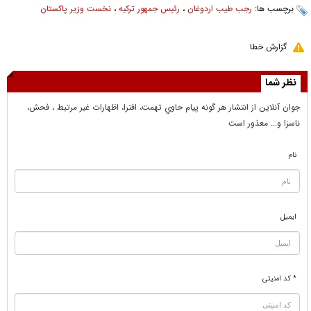
برچسب ها:
رجب طیب اردوغان
،
رئیس جمهور ترکیه
،
نخست وزیر پاکستان
گزارش خطا
نظر شما
جوان آنلاين از انتشار هر گونه پيام حاوي تهمت، افترا، اظهارات غير مرتبط ، فحش،
ناسزا و... معذور است
نام
ایمیل
* کد امنیتی