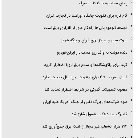
پایان محاصره با ائتلاف مصرف
گزارش «جوان» از قوانین سخت‌گیرانه ۶ قاره در برابر یورش به پاسگاه‌های
گام تازه برای تقویت جایگاه اوراسیا در تجارت ایران
پلیس
توسعه تجدیدپذیر‌ها راهکار عبور از ناترازی برق است
عبرت مصر و سوئز برای ایران و تنگه هرمز
دنده دولت به واگذاری مسئله‌دار ایران‌خودرو
گرما برای پالایشگاه‌ها و منابع برق اروپا اضطرار آفرید
اعمال ضریب ۲.۷ برای اینترنت بین‌الملل صحت ندارد
مصوبه تسهیلات گمرکی در شرایط اضطرار تمدید شد
سود شرکت‌های بزرگ نفتی از جنگ آمریکا علیه ایران
کالابرگ سه دهک مشمول شارژ شد
۱۹۴ هزار انشعاب غیر مجاز از شبکه برق جمع‌آوری شد