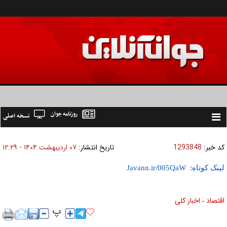
روزنامه جوان
نسخه اصلی
Toggle
navigation
کد خبر:
1293848
تاریخ انتشار:
۰۷ ارديبهشت ۱۴۰۴ - ۱۲:۲۹
لینک کوتاه:
اقتصاد
اخبار کلی
»